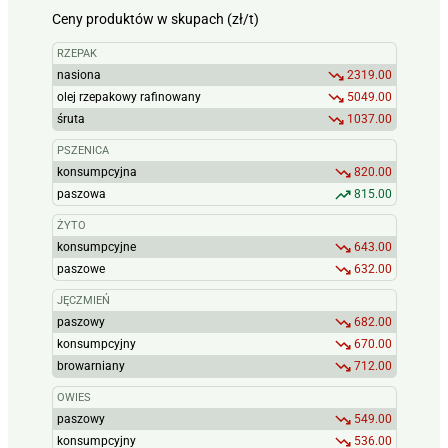
Ceny produktów w skupach (zł/t)
RZEPAK
nasiona
2319.00
olej rzepakowy rafinowany
5049.00
śruta
1037.00
PSZENICA
konsumpcyjna
820.00
paszowa
815.00
ŻYTO
konsumpcyjne
643.00
paszowe
632.00
JĘCZMIEŃ
paszowy
682.00
konsumpcyjny
670.00
browarniany
712.00
OWIES
paszowy
549.00
konsumpcyjny
536.00