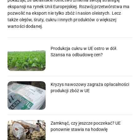
pokazuje, że ukraińskie rolnictwo zmienia swoją strategię
ekspansji na rynek Unii Europejskiej. Rozwój przetwórstwa ma
pozwolić na eksport nie tylko zbóż i nasion oleistych. Lecz
także olejów, śruty, cukru i innych produktów o większej
wartości dodanej.
Produkcja cukru w UE ostro w dół.
Szansa na odbudowę cen?
Kryzys nawozowy zagraża opłacalności
produkcji zbóż w UE
Zamknąć, czy jeszcze poczekać? UE
ponownie stawia na hodowlę