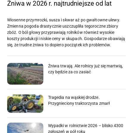
Żniwa w 2026 r. najtrudniejsze od lat
Wiosenne przymrozki, susza i skwar aż po gwałtowne ulewy.
Zmienna pogoda drastycznie uszczupliła tegoroczne zbiory
zbóż. O ból głowy przyprawiają rolników również wysokie
koszty produkcji i niskie ceny w skupach. Gospodarze obawiają
się, że trudne żniwa to dopiero początek ich problemów.
Żniwa trwają. Ale rolnicy już się martwią,
czy będzie za co zasiać
Tragedia na wąskiej drodze.
Przygnieciony traktorzysta zmarł
Wypadki w rolnictwie 2026 – blisko 4300
zgłoszeń w pół roku