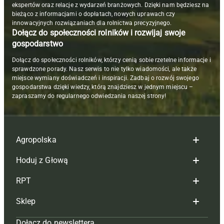
ekspertów oraz relacje z wydarzeń branżowych. Dzięki nam będziesz na
bieżąco z informacjami o dopłatach, nowych uprawach czy
innowacyjnych rozwiązaniach dla rolnictwa precyzyjnego.
Dołącz do społeczności rolników i rozwijaj swoje
gospodarstwo
Dołącz do społeczności rolników, którzy cenią sobie rzetelne informacje i
sprawdzone porady. Nasz serwis to nie tylko wiadomości, ale także
miejsce wymiany doświadczeń i inspiracji. Zadbaj o rozwój swojego
gospodarstwa dzięki wiedzy, którą znajdziesz w jednym miejscu –
zapraszamy do regularnego odwiedzania naszej strony!
Agropolska
Hoduj z Głową
Redakcja
RPT
Reklama
Hoduj z głową bydło
Sklep
Tagi
Hoduj z głową świnie
Redakcja
Dołącz do newslettera