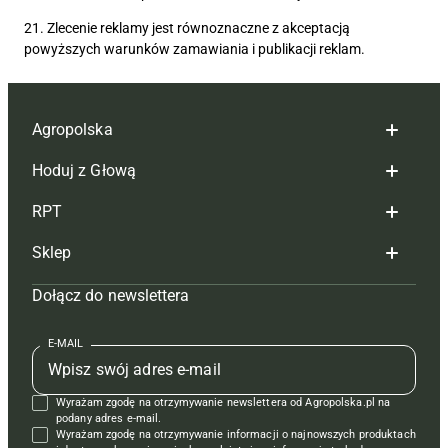
21. Zlecenie reklamy jest równoznaczne z akceptacją
powyższych warunków zamawiania i publikacji reklam.
Agropolska
Hoduj z Głową
Redakcja
RPT
Reklama
Hoduj z głową bydło
Sklep
Tagi
Hoduj z głową świnie
Redakcja
Dołącz do newslettera
Mapa serwisu
Prenumerata
Prenumerata
Czasopisma i prenumerata
Kontakt
Redakcja
Reklama
Książki
E-MAIL
Regulamin
Kontakt
Kontakt
Regulamin
Wyrażam zgodę na otrzymywanie newslettera od Agropolska.pl na
Polityka prywatności
Reklama
Krzyżówki
podany adres e-mail.
Wyrażam zgodę na otrzymywanie informacji o najnowszych produktach