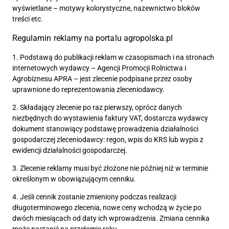
wyświetlane – motywy kolorystyczne, nazewnictwo bloków
treści etc.
Regulamin reklamy na portalu agropolska.pl
1. Podstawą do publikacji reklam w czasopismach i na stronach
internetowych wydawcy – Agencji Promocji Rolnictwa i
Agrobiznesu APRA – jest zlecenie podpisane przez osoby
uprawnione do reprezentowania zleceniodawcy.
2. Składający zlecenie po raz pierwszy, oprócz danych
niezbędnych do wystawienia faktury VAT, dostarcza wydawcy
dokument stanowiący podstawę prowadzenia działalności
gospodarczej zleceniodawcy: regon, wpis do KRS lub wypis z
ewidencji działalności gospodarczej.
3. Zlecenie reklamy musi być złożone nie później niż w terminie
określonym w obowiązującym cenniku.
4. Jeśli cennik zostanie zmieniony podczas realizacji
długoterminowego zlecenia, nowe ceny wchodzą w życie po
dwóch miesiącach od daty ich wprowadzenia. Zmiana cennika
może nastąpić na przełomie roku.