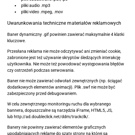
pliki audio .mp3
pliki video .mpeg, .mov
Uwarunkowania techniczne materiałów reklamowych
Baner dynamiczny .gif powinien zawierać maksymalnie 4 klatki
kluczowe.
Przesłana reklama nie może odczytywać ani zmieniać cookie,
zabronione jest też używanie skryptów śledzących interakcję
użytkownika. Nie może też powodować występowania błędów
czy ostrzeżeń podczas serwowania.
Baner nie może zawierać
odwołań zewnętrznych
(np. ściągać
dodatkowych elementów animacji). Plik .swf nie może być
zabezpieczony przed debugowaniem.
W celu zewnętrznego monitoringu ruchu dla wybranego
bannera, dopuszczalne są narzędzia iFrame, HTML5, JS,
lub http://ad.doubleclick.net/ddm/trackclk/.
Banery nie powinny zawierać elementów graficznych
upodabniających reklamę do szaty strony na której są