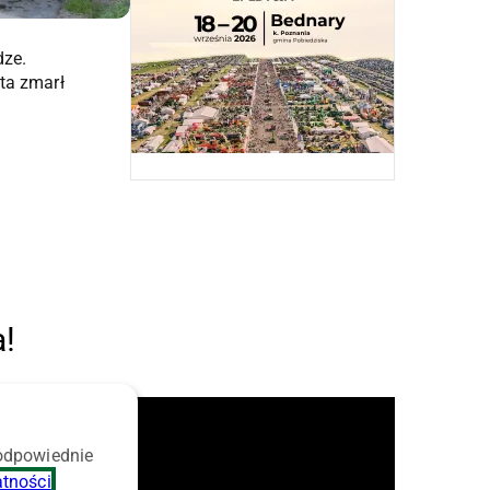
dze.
sta zmarł
a!
 odpowiednie
atności
.