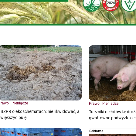
rawo i Pieniądze
Prawo i Pieniądze
FBZPR o ekoschematach: nie likwidować, a
Tuczniki o złotówkę droż
zwiększyć pulę
gwałtowne podwyżki ce
Reklama