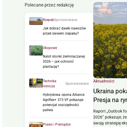
Polecane przez redakcję
Rzepak
Sponsorowane
Jak dobrać dawki nawozów
przed siewem rzepaku?
Okopowe
Nalot stonki ziemniaczanej
2026 – jak ochronić
plantację?
Aktualności
Technika
Sponsorowane
rolnicza
Ukraina poka
Hybrydowa opona Alliance
Presja na ry
Agriflex+ 373 VF pokazuje
potencjał oszczędności
paliwa
Raport „Outlook fo
2026” pokazuje, że
swoją strategię eks
Prawo i Pieniądze