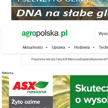
Main Logo
Aktualności
Uprawa
Hodowla
Techn
Aktualności Submenu
Uprawa Submenu
Hodowl
Popularne tematy:
Ceny
ASF
Mercosur
Dopłaty
Nawożenie
P
Reklama