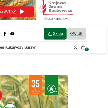
Sklep
OWiUR
ień Kukurydzy Garzyn
0