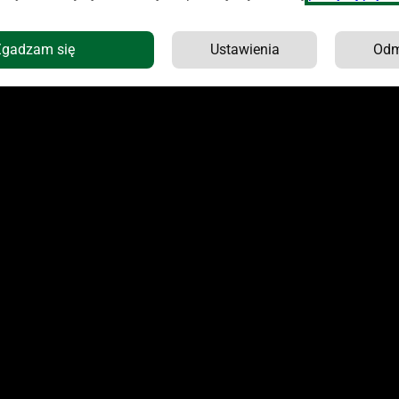
Zgadzam się
Ustawienia
Od