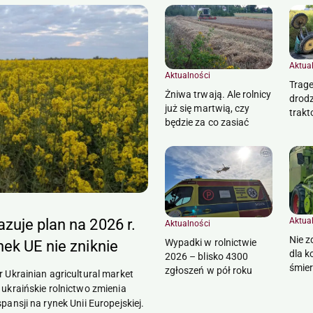
Aktua
Aktualności
Trage
Żniwa trwają. Ale rolnicy
drodz
już się martwią, czy
trakt
będzie za co zasiać
zuje plan na 2026 r.
Aktua
Aktualności
Nie z
Wypadki w rolnictwie
nek UE nie zniknie
dla k
2026 – blisko 4300
śmie
zgłoszeń w pół roku
r Ukrainian agricultural market
 ukraińskie rolnictwo zmienia
pansji na rynek Unii Europejskiej.