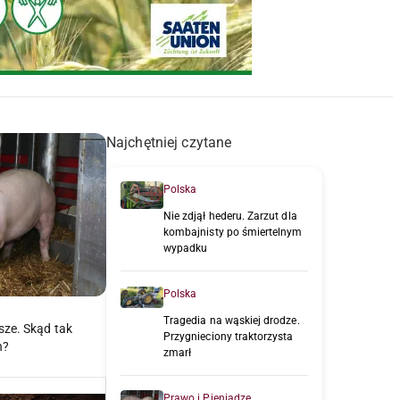
Najchętniej czytane
Polska
Nie zdjął hederu. Zarzut dla
kombajnisty po śmiertelnym
wypadku
Polska
Tragedia na wąskiej drodze.
sze. Skąd tak
Przygnieciony traktorzysta
n?
zmarł
Prawo i Pieniądze