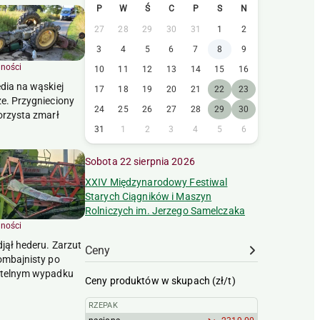
P
W
Ś
C
P
S
N
27
28
29
30
31
1
2
3
4
5
6
7
8
9
lności
10
11
12
13
14
15
16
dia na wąskiej
17
18
19
20
21
22
23
e. Przygnieciony
24
25
26
27
28
29
30
orzysta zmarł
31
1
2
3
4
5
6
Sobota 22 sierpnia 2026
XXIV Międzynarodowy Festiwal
Starych Ciągników i Maszyn
Rolniczych im. Jerzego Samelczaka
lności
djął hederu. Zarzut
Ceny
ombajnisty po
rtelnym wypadku
Ceny produktów w skupach (zł/t)
RZEPAK