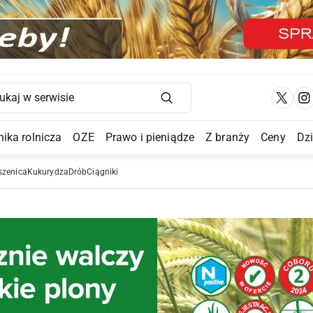
Main Navigation
ika rolnicza
OZE
Prawo i pieniądze
Z branży
Ceny
Dz
a Submenu
szenica
Kukurydza
Drób
Ciągniki