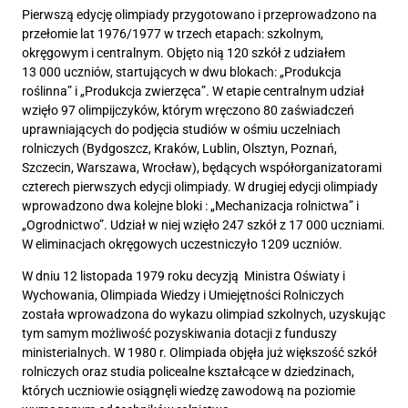
Pierwszą edycję olimpiady przygotowano i przeprowadzono na
przełomie lat 1976/1977 w trzech etapach: szkolnym,
okręgowym i centralnym. Objęto nią 120 szkół z udziałem
13 000 uczniów, startujących w dwu blokach: „Produkcja
roślinna” i „Produkcja zwierzęca”. W etapie centralnym udział
wzięło 97 olimpijczyków, którym wręczono 80 zaświadczeń
uprawniających do podjęcia studiów w ośmiu uczelniach
rolniczych (Bydgoszcz, Kraków, Lublin, Olsztyn, Poznań,
Szczecin, Warszawa, Wrocław), będących współorganizatorami
czterech pierwszych edycji olimpiady. W drugiej edycji olimpiady
wprowadzono dwa kolejne bloki : „Mechanizacja rolnictwa” i
„Ogrodnictwo”. Udział w niej wzięło 247 szkół z 17 000 uczniami.
W eliminacjach okręgowych uczestniczyło 1209 uczniów.
W dniu 12 listopada 1979 roku decyzją Ministra Oświaty i
Wychowania, Olimpiada Wiedzy i Umiejętności Rolniczych
została wprowadzona do wykazu olimpiad szkolnych, uzyskując
tym samym możliwość pozyskiwania dotacji z funduszy
ministerialnych. W 1980 r. Olimpiada objęła już większość szkół
rolniczych oraz studia policealne kształcące w dziedzinach,
których uczniowie osiągnęli wiedzę zawodową na poziomie