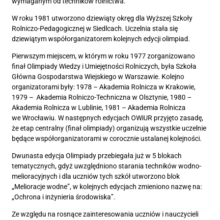
wymaganym od techników rolnictwa.
W roku 1981 utworzono dziewiąty okręg dla Wyższej Szkoły
Rolniczo-Pedagogicznej w Siedlcach. Uczelnia stała się
dziewiątym współorganizatorem kolejnych edycji olimpiad.
Pierwszym miejscem, w którym w roku 1977 zorganizowano
finał Olimpiady Wiedzy i Umiejętności Rolniczych, była Szkoła
Główna Gospodarstwa Wiejskiego w Warszawie. Kolejno
organizatorami były: 1978 – Akademia Rolnicza w Krakowie,
1979 – ­ Akademia Rolniczo-Techniczna w Olsztynie, 1980 –
Akademia Rolnicza w Lublinie, 1981 – Akademia Rolnicza
we Wrocławiu. W następnych edycjach OWiUR przyjęto zasadę,
że etap centralny (finał olimpiady) organizują wszystkie uczelnie
będące współorganizatorami w corocznie ustalanej kolejności.
Dwunasta edycja Olimpiady przebiegała już w 5 blokach
tematycznych, gdyż uwzględniono starania techników wodno-
melioracyjnych i dla uczniów tych szkół utworzono blok
„Melioracje wodne”, w kolejnych edycjach zmieniono nazwę na:
„Ochrona i inżynieria środowiska”.
Ze względu na rosnące zainteresowania uczniów i nauczycieli