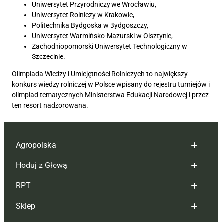
Uniwersytet Przyrodniczy we Wrocławiu,
Uniwersytet Rolniczy w Krakowie,
Politechnika Bydgoska w Bydgoszczy,
Uniwersytet Warmińsko-Mazurski w Olsztynie,
Zachodniopomorski Uniwersytet Technologiczny w
Szczecinie.
Olimpiada Wiedzy i Umiejętności Rolniczych to największy
konkurs wiedzy rolniczej w Polsce wpisany do rejestru turniejów i
olimpiad tematycznych Ministerstwa Edukacji Narodowej i przez
ten resort nadzorowana.
Agropolska
Hoduj z Głową
Redakcja
RPT
Reklama
Hoduj z głową bydło
Sklep
Tagi
Hoduj z głową świnie
Redakcja