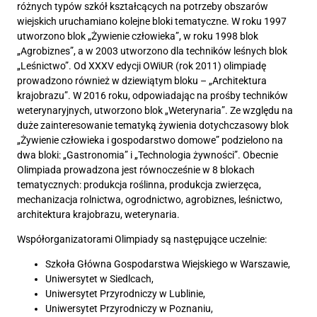
różnych typów szkół kształcących na potrzeby obszarów
wiejskich uruchamiano kolejne bloki tematyczne. W roku 1997
utworzono blok „Żywienie człowieka”, w roku 1998 blok
„Agrobiznes”, a w 2003 utworzono dla techników leśnych blok
„Leśnictwo”. Od XXXV edycji OWiUR (rok 2011) olimpiadę
prowadzono również w dziewiątym bloku – „Architektura
krajobrazu”. W 2016 roku, odpowiadając na prośby techników
weterynaryjnych, utworzono blok „Weterynaria”. Ze względu na
duże zainteresowanie tematyką żywienia dotychczasowy blok
„Żywienie człowieka i gospodarstwo domowe” podzielono na
dwa bloki: „Gastronomia” i „Technologia żywności”. Obecnie
Olimpiada prowadzona jest równocześnie w 8 blokach
tematycznych: produkcja roślinna, produkcja zwierzęca,
mechanizacja rolnictwa, ogrodnictwo, agrobiznes, leśnictwo,
architektura krajobrazu, weterynaria.
Współorganizatorami Olimpiady są następujące uczelnie:
Szkoła Główna Gospodarstwa Wiejskiego w Warszawie,
Uniwersytet w Siedlcach,
Uniwersytet Przyrodniczy w Lublinie,
Uniwersytet Przyrodniczy w Poznaniu,