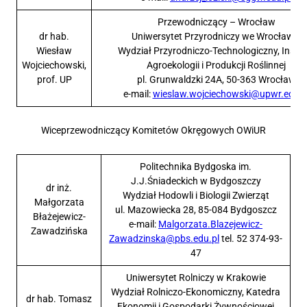
Przewodniczący – Wrocław
dr hab.
Uniwersytet Przyrodniczy we Wrocławiu
Wiesław
Wydział Przyrodniczo-Technologiczny, Instyt
Wojciechowski,
Agroekologii i Produkcji Roślinnej
prof. UP
pl. Grunwaldzki 24A, 50-363 Wrocław
e-mail:
wieslaw.wojciechowski@upwr.edu.p
Wiceprzewodniczący Komitetów Okręgowych OWiUR
Politechnika Bydgoska im.
J.J.Śniadeckich w Bydgoszczy
dr inż.
Wydział Hodowli i Biologii Zwierząt
Małgorzata
ul. Mazowiecka 28, 85-084 Bydgoszcz
Błażejewicz-
e-mail:
Malgorzata.Blazejewicz-
Zawadzińska
Zawadzinska@pbs.edu.pl
tel. 52 374-93-
47
Uniwersytet Rolniczy w Krakowie
Wydział Rolniczo-Ekonomiczny, Katedra
dr hab. Tomasz
Ekonomii i Gospodarki Żywnościowej