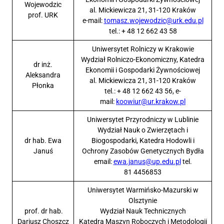
Wojewodzic
al. Mickiewicza 21, 31-120 Kraków
prof. URK
e-mail:
tomasz.wojewodzic@urk.edu.pl
tel.: + 48 12 662 43 58
Uniwersytet Rolniczy w Krakowie
Wydział Rolniczo-Ekonomiczny, Katedra
dr inż.
Ekonomii i Gospodarki Żywnościowej
Aleksandra
al. Mickiewicza 21, 31-120 Kraków
Płonka
tel.: + 48 12 662 43 56, e-
mail:
koowiur@ur.krakow.pl
Uniwersytet Przyrodniczy w Lublinie
Wydział Nauk o Zwierzętach i
dr hab. Ewa
Biogospodarki, Katedra Hodowli i
Januś
Ochrony Zasobów Genetycznych Bydła
email:
ewa.janus@up.edu.pl
tel.
81 4456853
Uniwersytet Warmińsko-Mazurski w
Olsztynie
prof. dr hab.
Wydział Nauk Technicznych
Dariusz Choszcz
Katedra Maszyn Roboczych i Metodologii