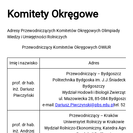
Komitety Okręgowe
Komitety Okręgowe
Adresy Przewodniczących Komitetów Okręgowych Olimpiady
Wiedzy i Umiejętności Rolniczych
Przewodniczący Komitetów Okręgowych OWiUR
Imię i nazwisko
Adres
Przewodniczący – Bydgoszcz
Politechnika Bydgoska im. J.J.Śniadeckich
prof. dr hab.
Bydgoszczy
inż. Dariusz
Wydział Hodowli i Biologii Zwierząt
Piwczyński
ul. Mazowiecka 28, 85-084 Bydgoszcz
e-mail:
Dariusz.Piwczynski@pbs.edu.pl
tel. 52 37
Przewodniczący – Kraków
Uniwersytet Rolniczy w Krakowie
prof. dr hab.
Wydział Rolniczo-Ekonomiczny, Katedra Agroekol
inż. Andrzej