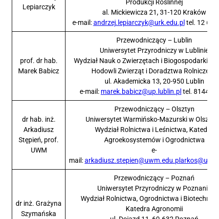
Produkcji Roślinnej
Lepiarczyk
al. Mickiewicza 21, 31-120 Kraków
e-mail:
andrzej.lepiarczyk@urk.edu.pl
tel. 12 662
Przewodniczący – Lublin
Uniwersytet Przyrodniczy w Lublinie
prof. dr hab.
Wydział Nauk o Zwierzętach i Biogospodarki, K
Marek Babicz
Hodowli Zwierząt i Doradztwa Rolniczego
ul. Akademicka 13, 20-950 Lublin
e-mail:
marek.babicz@up.lublin.pl
tel. 814456
Przewodniczący – Olsztyn
dr hab. inż.
Uniwersytet Warmińsko-Mazurski w Olsztyn
Arkadiusz
Wydział Rolnictwa i Leśnictwa, Katedra
Stępień, prof.
Agroekosystemów i Ogrodnictwa
UWM
e-
mail:
arkadiusz.stepien@uwm.edu.pl
arkos@uwm.
Przewodniczący – Poznań
Uniwersytet Przyrodniczy w Poznaniu
Wydział Rolnictwa, Ogrodnictwa i Biotechnolog
dr inż. Grażyna
Katedra Agronomii
Szymańska
ul. Dojazd 11, 60-632 Poznań