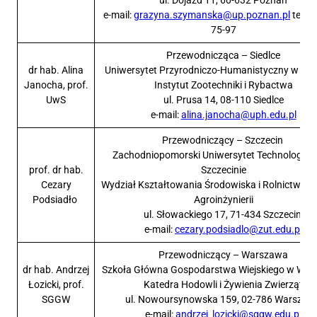
e-mail:
grazyna.szymanska@up.poznan.pl
tel. 6
75-97
Przewodnicząca – Siedlce
dr hab. Alina
Uniwersytet Przyrodniczo-Humanistyczny w Sie
Janocha, prof.
Instytut Zootechniki i Rybactwa
UwS
ul. Prusa 14, 08-110 Siedlce
e-mail:
alina.janocha@uph.edu.pl
Przewodniczący – Szczecin
Zachodniopomorski Uniwersytet Technologicz
prof. dr hab.
Szczecinie
Cezary
Wydział Kształtowania Środowiska i Rolnictwa, 
Podsiadło
Agroinżynierii
ul. Słowackiego 17, 71-434 Szczecin
e-mail:
cezary.podsiadlo@zut.edu.pl
Przewodniczący – Warszawa
dr hab. Andrzej
Szkoła Główna Gospodarstwa Wiejskiego w War
Łozicki, prof.
Katedra Hodowli i Żywienia Zwierząt
SGGW
ul. Nowoursynowska 159, 02-786 Warszaw
e-mail:
andrzej_lozicki@sggw.edu.pl