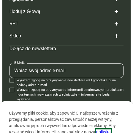
Hoduj z Głową
Redakcja
RPT
Reklama
Hoduj z głową bydło
Sklep
Tagi
Hoduj z głową świnie
Redakcja
Dołącz do newslettera
Mapa serwisu
Prenumerata
Prenumerata
Czasopisma i prenumerata
Kontakt
Redakcja
Reklama
Książki
E-MAIL
Regulamin
Kontakt
Kontakt
Regulamin
Wyrażam zgodę na otrzymywanie newslettera od Agropolska.pl na
Polityka prywatności
Reklama
Krzyżówki
podany adres e-mail.
Wyrażam zgodę na otrzymywanie informacji o najnowszych produktach
i dostępnych rozwiązaniach w rolnictwie – informacje te będą
wysyłane
od APRA sp. z o.o. w imieniu partnerów.
Używamy pliki cookie, aby zapewnić Ci najlepsze wrażenia z
przeglądania, personalizować zawartość naszej witryny,
analizować jej ruch i wyświetlać odpowiednie reklamy. Aby
uzyskać więcej informacji, zapoznaj się z naszą
polityką