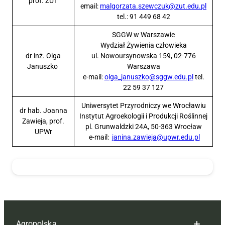
prof. ZUT
email:
malgorzata.szewczuk@zut.edu.pl
tel.: 91 449 68 42
SGGW w Warszawie
Wydział Żywienia człowieka
dr inż. Olga
ul. Nowoursynowska 159, 02-776
Januszko
Warszawa
e-mail:
olga_januszko@sggw.edu.pl
tel.
22 59 37 127
Uniwersytet Przyrodniczy we Wrocławiu
dr hab. Joanna
Instytut Agroekologii i Produkcji Roślinnej
Zawieja, prof.
pl. Grunwaldzki 24A, 50-363 Wrocław
UPWr
e-mail:
janina.zawieja@upwr.edu.pl
Agropolska