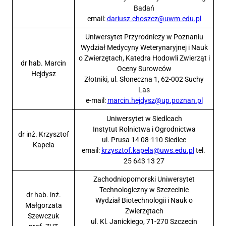
Badań
email:
dariusz.choszcz@uwm.edu.pl
Uniwersytet Przyrodniczy w Poznaniu
Wydział Medycyny Weterynaryjnej i Nauk
o Zwierzętach, Katedra Hodowli Zwierząt i
dr hab. Marcin
Oceny Surowców
Hejdysz
Złotniki, ul. Słoneczna 1, 62-002 Suchy
Las
e-mail:
marcin.hejdysz@up.poznan.pl
Uniwersytet w Siedlcach
Instytut Rolnictwa i Ogrodnictwa
dr inż. Krzysztof
ul. Prusa 14 08-110 Siedlce
Kapela
email:
krzysztof.kapela@uws.edu.pl
tel.
25 643 13 27
Zachodniopomorski Uniwersytet
Technologiczny w Szczecinie
dr hab. inż.
Wydział Biotechnologii i Nauk o
Małgorzata
Zwierzętach
Szewczuk
ul. Kl. Janickiego, 71-270 Szczecin