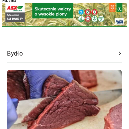
Reklama
Hodowla
Bydło