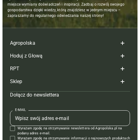
miejsce wymiany doświadczeń i inspiracji. Zadbaj o rozwój swojego
gospodarstwa dzięki wiedzy, którą znajdziesz w jednym miejscu –
zapraszamy do regularnego odwiedzania naszej strony!
Agropolska
Hoduj z Głową
Redakcja
RPT
Reklama
Hoduj z głową bydło
Sklep
Tagi
Hoduj z głową świnie
Redakcja
Dołącz do newslettera
Mapa serwisu
Prenumerata
Prenumerata
Czasopisma i prenumerata
Kontakt
Redakcja
Reklama
Książki
E-MAIL
Regulamin
Kontakt
Kontakt
Regulamin
Wyrażam zgodę na otrzymywanie newslettera od Agropolska.pl na
Polityka prywatności
Reklama
Krzyżówki
podany adres e-mail.
Wyrażam zgodę na otrzymywanie informacji o najnowszych produktach