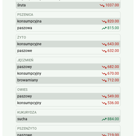
śruta
1037.00
PSZENICA
konsumpcyjna
820.00
paszowa
815.00
ŻYTO
konsumpcyjne
643.00
paszowe
632.00
JĘCZMIEŃ
paszowy
682.00
konsumpcyjny
670.00
browarniany
712.00
OWIES
paszowy
549.00
konsumpcyjny
536.00
KUKURYDZA
sucha
884.00
PSZENŻYTO
paszowe
719.00