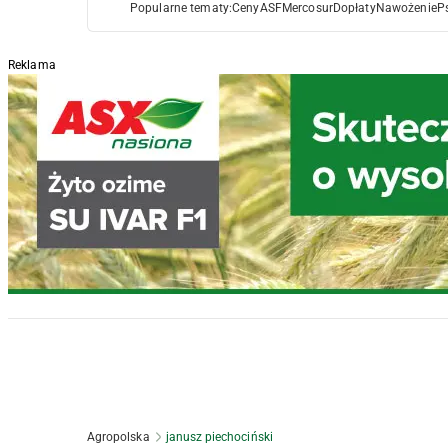
Popularne tematy:
Ceny
ASF
Mercosur
Dopłaty
Nawożenie
P
Reklama
Agropolska
janusz piechociński