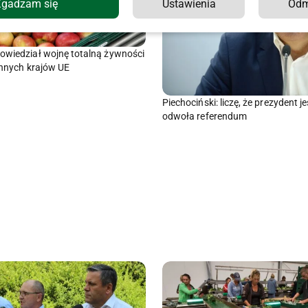
Zgadzam się
Ustawienia
Od
owiedział wojnę totalną żywności
 innych krajów UE
Piechociński: liczę, że prezydent j
odwoła referendum