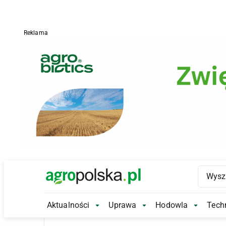
Reklama
Main Logo
Aktualności
Uprawa
Hodowla
Techn
Aktualności Submenu
Uprawa Submenu
Hodowl