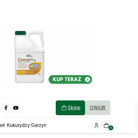
Sklep
OWiUR
ień Kukurydzy Garzyn
0