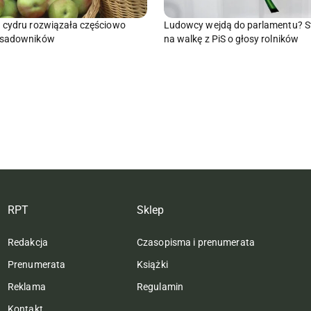
 cydru rozwiązała częściowo
Ludowcy wejdą do parlamentu? S
 sadowników
na walkę z PiS o głosy rolników
RPT
Sklep
Redakcja
Czasopisma i prenumerata
Prenumerata
Książki
Reklama
Regulamin
Kontakt