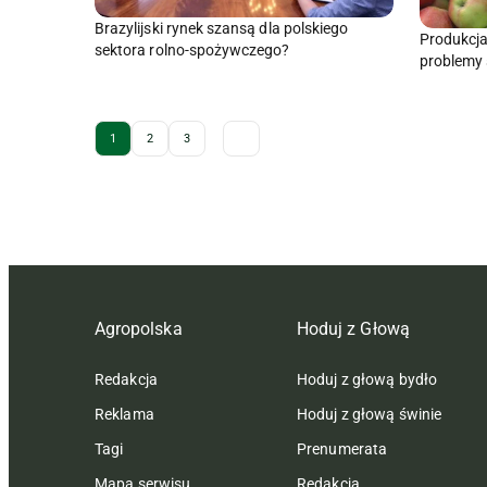
Brazylijski rynek szansą dla polskiego
Produkcja
sektora rolno-spożywczego?
problemy
Archive Pagination
1
2
3
Agropolska
Hoduj z Głową
Redakcja
Hoduj z głową bydło
Reklama
Hoduj z głową świnie
Tagi
Prenumerata
Mapa serwisu
Redakcja