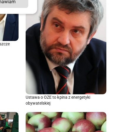
mawiam
eszcze
Ustawa o OZE to kpina z energetyki
obywatelskiej