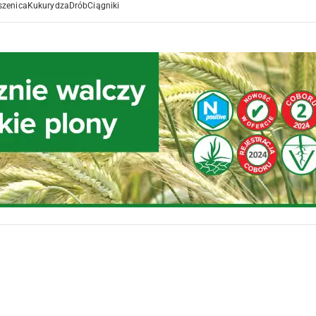
szenica
Kukurydza
Drób
Ciągniki