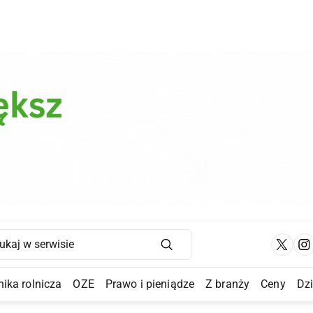
Main Navigation
ika rolnicza
OZE
Prawo i pieniądze
Z branży
Ceny
Dz
a Submenu