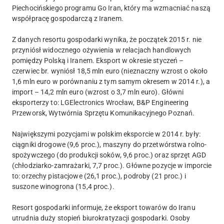
Piechocińskiego programu Go Iran, który ma wzmacniać naszą
współpracę gospodarczą z Iranem.
Z danych resortu gospodarki wynika, że początek 2015 r. nie
przyniósł widocznego ożywienia w relacjach handlowych
pomiędzy Polską i Iranem. Eksport w okresie styczeń –
czerwiec br. wyniósł 18,5 mln euro (nieznaczny wzrost o około
1,6 mln euro w porównaniu z tym samym okresem w 2014 r.), a
import – 14,2 mln euro (wzrost o 3,7 mln euro). Główni
eksporterzy to: LGElectronics Wrocław, B&P Engineering
Przeworsk, Wytwórnia Sprzętu Komunikacyjnego Poznań.
Największymi pozycjami w polskim eksporcie w 2014 r. były:
ciągniki drogowe (9,6 proc.), maszyny do przetwórstwa rolno-
spożywczego (do produkcji soków, 9,6 proc.) oraz sprzęt AGD
(chłodziarko-zamrażarki, 7,7 proc.). Główne pozycje w imporcie
to: orzechy pistacjowe (26,1 proc.), podroby (21 proc.) i
suszone winogrona (15,4 proc.).
Resort gospodarki informuje, że eksport towarów do Iranu
utrudnia duży stopień biurokratyzacji gospodarki. Osoby