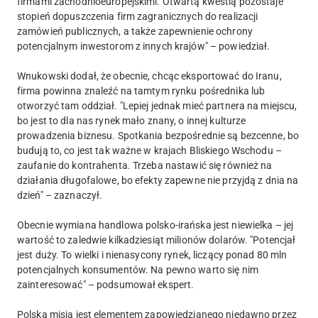
firmami zachodnioeuropejskimi. Otwartą kwestią pozostaje
stopień dopuszczenia firm zagranicznych do realizacji
zamówień publicznych, a także zapewnienie ochrony
potencjalnym inwestorom z innych krajów" – powiedział.
Wnukowski dodał, że obecnie, chcąc eksportować do Iranu,
firma powinna znaleźć na tamtym rynku pośrednika lub
otworzyć tam oddział. "Lepiej jednak mieć partnera na miejscu,
bo jest to dla nas rynek mało znany, o innej kulturze
prowadzenia biznesu. Spotkania bezpośrednie są bezcenne, bo
budują to, co jest tak ważne w krajach Bliskiego Wschodu –
zaufanie do kontrahenta. Trzeba nastawić się również na
działania długofalowe, bo efekty zapewne nie przyjdą z dnia na
dzień" – zaznaczył.
Obecnie wymiana handlowa polsko-irańska jest niewielka – jej
wartość to zaledwie kilkadziesiąt milionów dolarów. "Potencjał
jest duży. To wielki i nienasycony rynek, liczący ponad 80 mln
potencjalnych konsumentów. Na pewno warto się nim
zainteresować" – podsumował ekspert.
Polska misja jest elementem zapowiedzianego niedawno przez