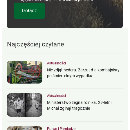
wysyłane od APRA sp. z o.o. w imieniu partnerów.
Najczęściej czytane
Aktualności
Nie zdjął hederu. Zarzut dla kombajnisty
po śmiertelnym wypadku
Aktualności
Ministerstwo żegna rolnika. 29-letni
Michał zginął tragicznie
Prawo i Pieniądze