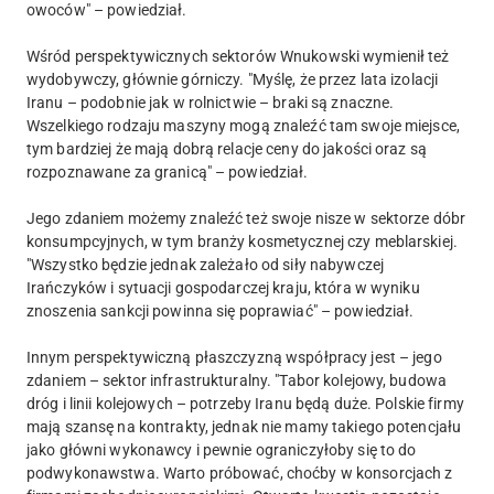
owoców" – powiedział.
Wśród perspektywicznych sektorów Wnukowski wymienił też
wydobywczy, głównie górniczy. "Myślę, że przez lata izolacji
Iranu – podobnie jak w rolnictwie – braki są znaczne.
Wszelkiego rodzaju maszyny mogą znaleźć tam swoje miejsce,
tym bardziej że mają dobrą relacje ceny do jakości oraz są
rozpoznawane za granicą" – powiedział.
Jego zdaniem możemy znaleźć też swoje nisze w sektorze dóbr
konsumpcyjnych, w tym branży kosmetycznej czy meblarskiej.
"Wszystko będzie jednak zależało od siły nabywczej
Irańczyków i sytuacji gospodarczej kraju, która w wyniku
znoszenia sankcji powinna się poprawiać" – powiedział.
Innym perspektywiczną płaszczyzną współpracy jest – jego
zdaniem – sektor infrastrukturalny. "Tabor kolejowy, budowa
dróg i linii kolejowych – potrzeby Iranu będą duże. Polskie firmy
mają szansę na kontrakty, jednak nie mamy takiego potencjału
jako główni wykonawcy i pewnie ograniczyłoby się to do
podwykonawstwa. Warto próbować, choćby w konsorcjach z