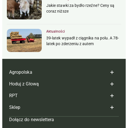
Jakie stawki za bydło rzeźne? Ceny są
coraz niższe
Aktualności
39-latek wypadł z ciągnika na polu. A 78-
latek po zderzeniu z autem
Agropolska
Hoduj z Głową
Redakcja
RPT
Reklama
Hoduj z głową bydło
Sklep
Tagi
Hoduj z głową świnie
Redakcja
Dołącz do newslettera
Mapa serwisu
Prenumerata
Prenumerata
Czasopisma i prenumerata