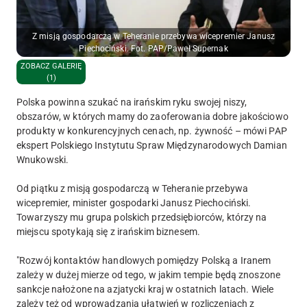
Z misją gospodarczą w Teheranie przebywa wicepremier Janusz
Piechociński. Fot. PAP/Paweł Supernak
ZOBACZ GALERIĘ
(1)
Polska powinna szukać na irańskim ryku swojej niszy,
obszarów, w których mamy do zaoferowania dobre jakościowo
produkty w konkurencyjnych cenach, np. żywność – mówi PAP
ekspert Polskiego Instytutu Spraw Międzynarodowych Damian
Wnukowski.
Od piątku z misją gospodarczą w Teheranie przebywa
wicepremier, minister gospodarki Janusz Piechociński.
Towarzyszy mu grupa polskich przedsiębiorców, którzy na
miejscu spotykają się z irańskim biznesem.
"Rozwój kontaktów handlowych pomiędzy Polską a Iranem
zależy w dużej mierze od tego, w jakim tempie będą znoszone
sankcje nałożone na azjatycki kraj w ostatnich latach. Wiele
zależy też od wprowadzania ułatwień w rozliczeniach z