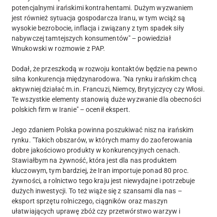
potencjalnymi irańskimi kontrahentami. Dużym wyzwaniem
jest również sytuacja gospodarcza Iranu, w tym wciąż są
wysokie bezrobocie, inflacja i związany z tym spadek siły
nabywczej tamtejszych konsumentów" – powiedział
Wnukowski w rozmowie z PAP.
Dodał, że przeszkodą w rozwoju kontaktów będzie na pewno
silna konkurencja międzynarodowa. "Na rynku irańskim chcą
aktywniej działać m.in. Francuzi, Niemcy, Brytyjczycy czy Włosi.
Te wszystkie elementy stanowią duże wyzwanie dla obecności
polskich firm w Iranie" – ocenił ekspert.
Jego zdaniem Polska powinna poszukiwać nisz na irańskim
rynku. "Takich obszarów, w których mamy do zaoferowania
dobre jakościowo produkty w konkurencyjnych cenach.
Stawiałbym na żywność, która jest dla nas produktem
kluczowym, tym bardziej, że Iran importuje ponad 80 proc.
żywności, a rolnictwo tego kraju jest niewydajne i potrzebuje
dużych inwestycji. To też wiąże się z szansami dla nas –
eksport sprzętu rolniczego, ciągników oraz maszyn
ułatwiających uprawę zbóż czy przetwórstwo warzyw i