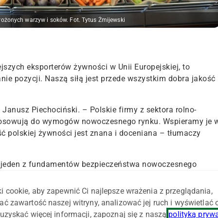
rożonych warzyw i soków. Fot. Tytus Żmijewski
jszych eksporterów żywności w Unii Europejskiej, to
ie pozycji. Naszą siłą jest przede wszystkim dobra jakość 
 Janusz Piechociński. – Polskie firmy z sektora rolno-
ostosowują do wymogów nowoczesnego rynku. Wspieramy je 
ść polskiej żywności jest znana i doceniana – tłumaczy
o jeden z fundamentów bezpieczeństwa nowoczesnego
i cookie, aby zapewnić Ci najlepsze wrażenia z przeglądania,
 działającym w tym obszarze stworzyć warunki do stabilneg
ać zawartość naszej witryny, analizować jej ruch i wyświetlać
spansji polskich firm na nowe, perspektywiczne, w tym
uzyskać więcej informacji, zapoznaj się z naszą
polityką pryw