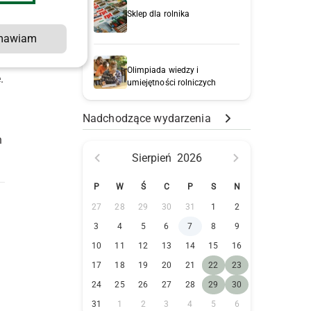
Sklep dla rolnika
mawiam
Olimpiada wiedzy i
.
umiejętności rolniczych
Nadchodzące wydarzenia
h
Sierpień
2026
P
W
Ś
C
P
S
N
27
28
29
30
31
1
2
3
4
5
6
7
8
9
10
11
12
13
14
15
16
17
18
19
20
21
22
23
24
25
26
27
28
29
30
31
1
2
3
4
5
6