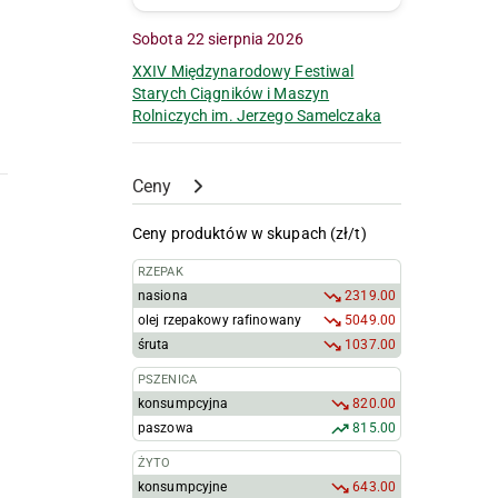
Sobota 22 sierpnia 2026
XXIV Międzynarodowy Festiwal
Starych Ciągników i Maszyn
Rolniczych im. Jerzego Samelczaka
Ceny
Ceny produktów w skupach (zł/t)
RZEPAK
nasiona
2319.00
olej rzepakowy rafinowany
5049.00
śruta
1037.00
PSZENICA
konsumpcyjna
820.00
paszowa
815.00
ŻYTO
konsumpcyjne
643.00