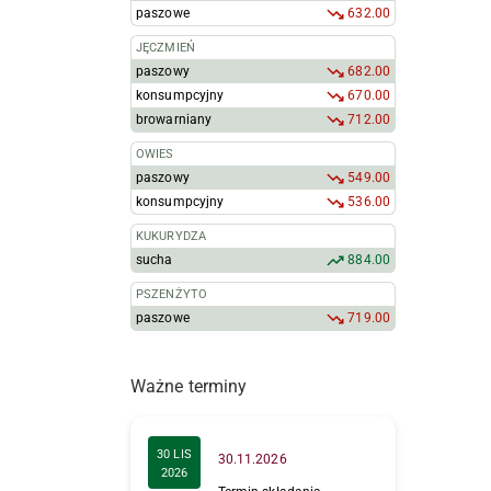
paszowe
632.00
JĘCZMIEŃ
paszowy
682.00
konsumpcyjny
670.00
browarniany
712.00
OWIES
paszowy
549.00
konsumpcyjny
536.00
KUKURYDZA
sucha
884.00
PSZENŻYTO
paszowe
719.00
Ważne terminy
30 LIS
30.11.2026
2026