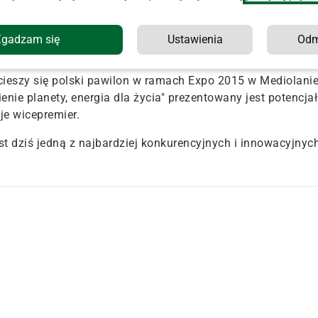
ter.
ra rolno-spożywczego cieszą się dobrą opinią i uznaniem
Zgadzam się
Ustawienia
Od
cieszy się polski pawilon w ramach Expo 2015 w Mediolanie
ie planety, energia dla życia" prezentowany jest potencjał
je wicepremier.
st dziś jedną z najbardziej konkurencyjnych i innowacyjnyc