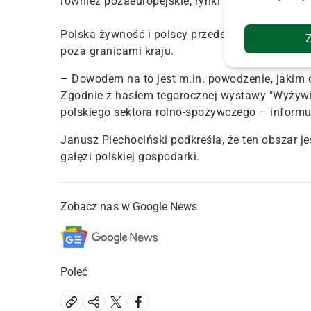
również pozaeuropejskie, rynki – zauważa minis
Polska żywność i polscy przedsiębiorcy z sekto
poza granicami kraju.
– Dowodem na to jest m.in. powodzenie, jakim 
Zgodnie z hasłem tegorocznej wystawy "Wyżywien
polskiego sektora rolno-spożywczego – informu
Janusz Piechociński podkreśla, że ten obszar je
gałęzi polskiej gospodarki.
Zobacz nas w Google News
Poleć