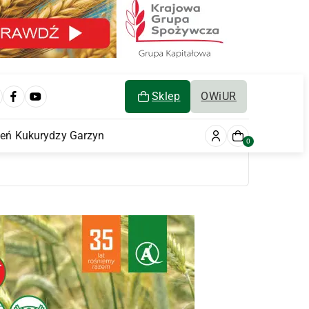
Sklep
OWiUR
ień Kukurydzy Garzyn
0