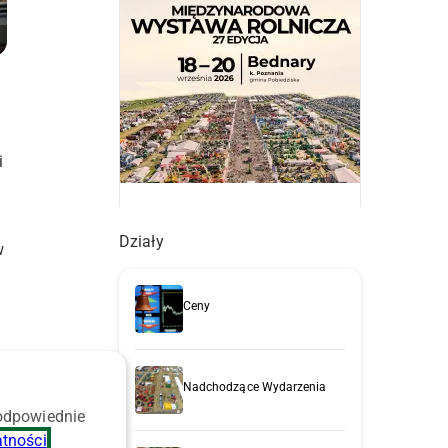
i
Działy
w
Ceny
Nadchodzące Wydarzenia
o
 odpowiednie
atności
.