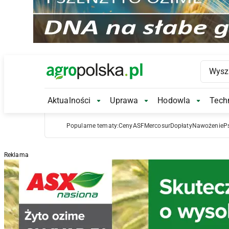
Main Logo
Aktualności
Uprawa
Hodowla
Techn
Aktualności Submenu
Uprawa Submenu
Hodowl
Popularne tematy:
Ceny
ASF
Mercosur
Dopłaty
Nawożenie
P
Reklama