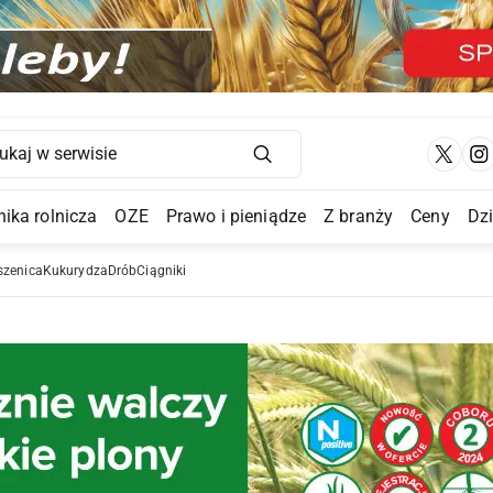
Main Navigation
ika rolnicza
OZE
Prawo i pieniądze
Z branży
Ceny
Dz
a Submenu
szenica
Kukurydza
Drób
Ciągniki