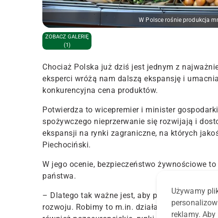
W Polsce rośnie produkcja m
ZOBACZ GALERIĘ
(1)
Chociaż
Polska już dziś jest jednym z najważnie
eksperci wróżą nam dalszą ekspansję i umacnian
konkurencyjna cena produktów.
Potwierdza to wicepremier i minister gospodarki
spożywczego nieprzerwanie się rozwijają i d
ekspansji na rynki zagraniczne, na których jako
Piechociński.
W jego ocenie, bezpieczeństwo żywnościowe t
państwa.
Używamy plik
– Dlatego tak ważne jest, aby przedsiębiorcom
personalizow
rozwoju. Robimy to m.in. działając na rzecz ek
reklamy. Aby 