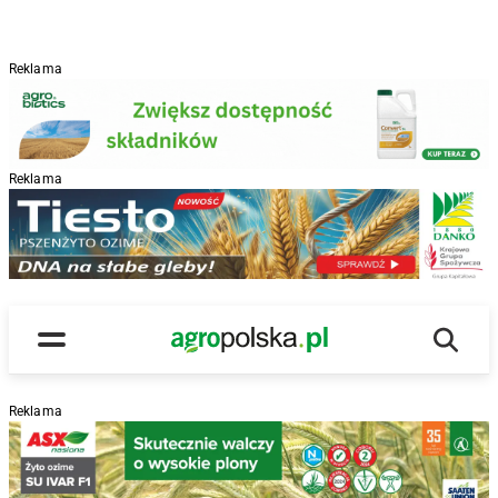
Reklama
Reklama
R
Wyszu
Main Logo
Menu
Reklama