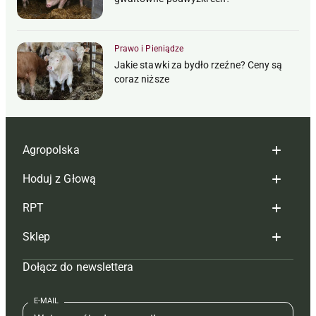
Prawo i Pieniądze
Jakie stawki za bydło rzeźne? Ceny są
coraz niższe
Agropolska
Hoduj z Głową
Redakcja
RPT
Reklama
Hoduj z głową bydło
Sklep
Tagi
Hoduj z głową świnie
Redakcja
Dołącz do newslettera
Mapa serwisu
Prenumerata
Prenumerata
Czasopisma i prenumerata
Kontakt
Redakcja
Reklama
Książki
E-MAIL