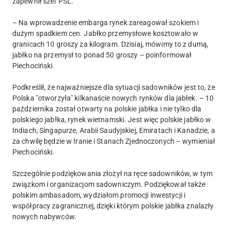
zapewnił szef PSL.
– Na wprowadzenie embarga rynek zareagował szokiem i
dużym spadkiem cen. Jabłko przemysłowe kosztowało w
granicach 10 groszy za kilogram. Dzisiaj, mówimy to z dumą,
jabłko na przemysł to ponad 50 groszy – poinformował
Piechociński.
Podkreślił, że najważniejsze dla sytuacji sadowników jest to, że
Polska "otworzyła" kilkanaście nowych rynków dla jabłek. – 10
października został otwarty na polskie jabłka i nie tylko dla
polskiego jabłka, rynek wietnamski. Jest więc polskie jabłko w
Indiach, Singapurze, Arabii Saudyjskiej, Emiratach i Kanadzie, a
za chwilę będzie w Iranie i Stanach Zjednoczonych – wymieniał
Piechociński.
Szczególnie podziękowania złożył na ręce sadowników, w tym
związkom i organizacjom sadowniczym. Podziękował także
polskim ambasadom, wydziałom promocji inwestycji i
współpracy zagranicznej, dzięki którym polskie jabłka znalazły
nowych nabywców.