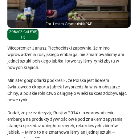
Fot. Leszek Szymański/PAP
ZOBACZ GALERIĘ
(1)
Wicepremier Janusz Piechociński zapewnia, że mimo
wprowadzenia rosyjskiego embarga, nie zmarnowaliśmy ani
jednej sztuki polskiego jabłka i otworzyliśmy rynki zbytu w
nowych krajach.
Minister gospodarki podkreślił, że Polska jest liderem
światowego eksportu jabłek i wyprzedziła w tym obszarze
Chiny, a polskie rolnictwo osiągnęło wielki sukces zdobywając
nowe rynki.
Dodał, że przez decyzję Rosji w 2014 r. o wprowadzeniu
embarga na produkty żywnościowe pod znakiem zapytania
stanęła sprzedaż ubiegłorocznych, rekordowych zbiorów
jabłek. – Mimo to nie zmarnowaliśmy ani jednej sztuki –