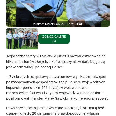
Minister Marek Sawicki. Foto – PAP
ZOBACZ GALERIĘ
(5)
Tegoroczne straty w rolnictwie już dziś można oszacować na
kilkaset milionów złotych, a końca suszy nie widać. Najgorzej
jest w centralnej i północnej Polsce.
– Z zebranych, cząstkowych szacunków wynika, że najwięcej
poszkodowanych gospodarstw znajduje się w województwie
kujawsko-pomorskim (41,6 tys.), w województwie
mazowieckim (30 tys.) i 7 tys. w województwie podlaskim –
poinformował minister Marek Sawicki na konferencji prasowej.
Powyższe dane to jedynie wstępne szacunki, które mają być
uzupełnione do 20 sierpnia i najprawdopodobniej właśnie