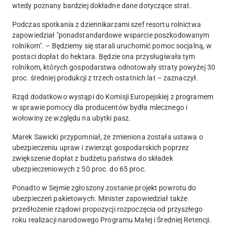
wtedy poznany bardziej dokładne dane dotyczące strat.
Podczas spotkania z dziennikarzami szef resortu rolnictwa
zapowiedział "ponadstandardowe wsparcie poszkodowanym
rolnikom". – Będziemy się starali uruchomić pomoc socjalną, w
postaci dopłat do hektara. Będzie ona przysługiwała tym
rolnikom, których gospodarstwa odnotowały straty powyżej 30
proc. średniej produkcji z trzech ostatnich lat – zaznaczył.
Rząd dodatkowo wystąpi do Komisji Europejskiej z programem
w sprawie pomocy dla producentów bydła mlecznego i
wołowiny ze względu na ubytki pasz.
Marek Sawicki przypomniał, że zmieniona została ustawa o
ubezpieczeniu upraw i zwierząt gospodarskich poprzez
zwiększenie dopłat z budżetu państwa do składek
ubezpieczeniowych z 50 proc. do 65 proc.
Ponadto w Sejmie zgłoszony zostanie projekt powrotu do
ubezpieczeń pakietowych. Minister zapowiedział także
przedłożenie rządowi propozycji rozpoczęcia od przyszłego
roku realizacji narodowego Programu Małej i Średniej Retencji.