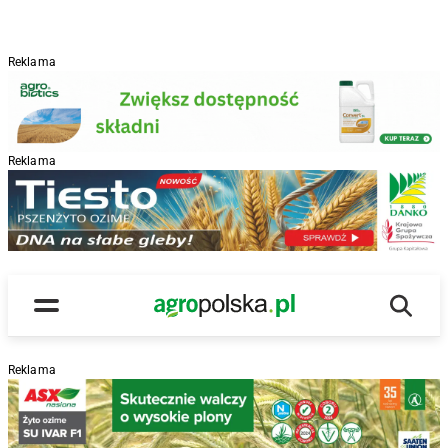
Reklama
Reklama
R
Wyszu
Main Logo
Menu
Reklama