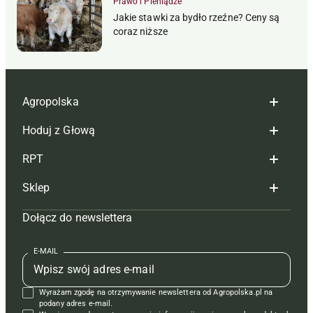
Prawo i Pieniądze
Jakie stawki za bydło rzeźne? Ceny są
coraz niższe
Agropolska
Hoduj z Głową
Redakcja
RPT
Reklama
Hoduj z głową bydło
Sklep
Tagi
Hoduj z głową świnie
Redakcja
Dołącz do newslettera
Mapa serwisu
Prenumerata
Prenumerata
Czasopisma i prenumerata
Kontakt
Redakcja
Reklama
Książki
E-MAIL
Regulamin
Kontakt
Kontakt
Regulamin
Wyrażam zgodę na otrzymywanie newslettera od Agropolska.pl na
Polityka prywatności
Reklama
Krzyżówki
podany adres e-mail.