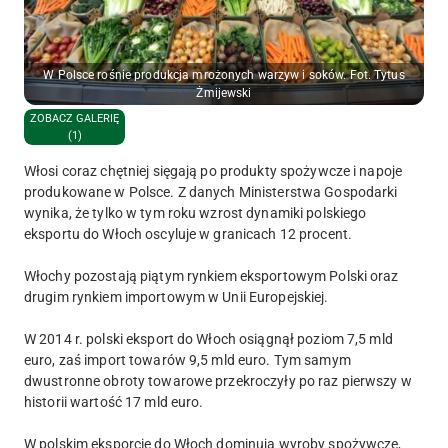
W Polsce rośnie produkcja mrożonych warzyw i soków. Fot. Tytus
Żmijewski
ZOBACZ GALERIĘ
(1)
Włosi coraz chętniej sięgają po produkty spożywcze i napoje
produkowane w Polsce. Z danych Ministerstwa Gospodarki
wynika, że tylko w tym roku wzrost dynamiki polskiego
eksportu do Włoch oscyluje w granicach 12 procent.
Włochy pozostają piątym rynkiem eksportowym Polski oraz
drugim rynkiem importowym w Unii Europejskiej.
W 2014 r. polski eksport do Włoch osiągnął poziom 7,5 mld
euro, zaś import towarów 9,5 mld euro. Tym samym
dwustronne obroty towarowe przekroczyły po raz pierwszy w
historii wartość 17 mld euro.
W polskim eksporcie do Włoch dominują wyroby spożywcze,