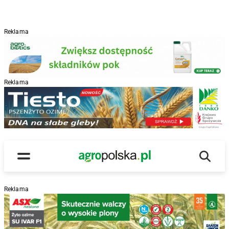
Reklama
Reklama
R
Wyszu
Main Logo
Menu
Reklama