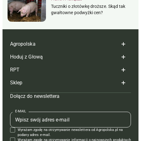
Tuczniki o złotówkę droższe. Skąd tak
gwałtowne podwyżki cen?
Agropolska
Hoduj z Głową
Redakcja
RPT
Reklama
Hoduj z głową bydło
Sklep
Tagi
Hoduj z głową świnie
Redakcja
Dołącz do newslettera
Mapa serwisu
Prenumerata
Prenumerata
Czasopisma i prenumerata
Kontakt
Redakcja
Reklama
Książki
E-MAIL
Regulamin
Kontakt
Kontakt
Regulamin
Wyrażam zgodę na otrzymywanie newslettera od Agropolska.pl na
Polityka prywatności
Reklama
Krzyżówki
podany adres e-mail.
Wyrażam zgodę na otrzymywanie informacji o najnowszych produktach