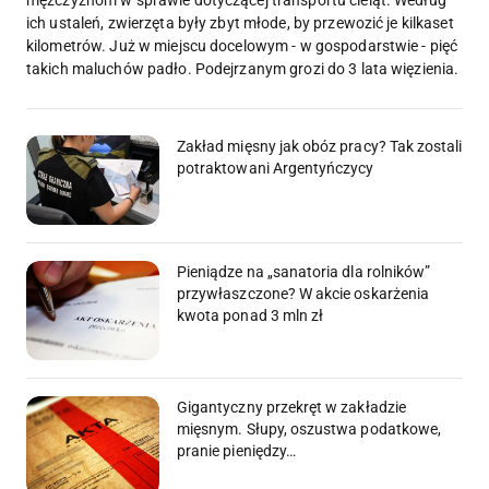
mężczyznom w sprawie dotyczącej transportu cieląt. Według
ich ustaleń, zwierzęta były zbyt młode, by przewozić je kilkaset
kilometrów. Już w miejscu docelowym - w gospodarstwie - pięć
takich maluchów padło. Podejrzanym grozi do 3 lata więzienia.
Zakład mięsny jak obóz pracy? Tak zostali
potraktowani Argentyńczycy
Pieniądze na „sanatoria dla rolników”
przywłaszczone? W akcie oskarżenia
kwota ponad 3 mln zł
Gigantyczny przekręt w zakładzie
mięsnym. Słupy, oszustwa podatkowe,
pranie pieniędzy…