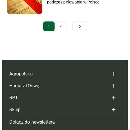
podczas polowania w Polsce
Archive Pagination
1
2
Agropolska
Hoduj z Głową
Redakcja
RPT
Reklama
Hoduj z głową bydło
Sklep
Tagi
Hoduj z głową świnie
Redakcja
Dołącz do newslettera
Mapa serwisu
Prenumerata
Prenumerata
Czasopisma i prenumerata