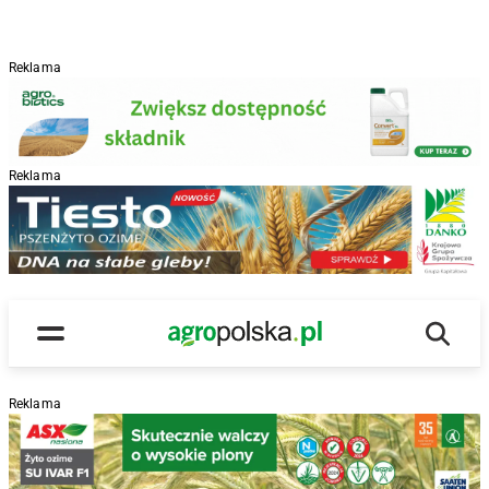
Reklama
Reklama
R
Wyszu
Main Logo
Menu
Reklama