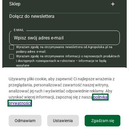
Sklep
Tagi
Hoduj z głową świnie
Redakcja
Dołącz do newslettera
Mapa serwisu
Prenumerata
Prenumerata
Czasopisma i prenumerata
Kontakt
Redakcja
Reklama
Książki
E-MAIL
Regulamin
Kontakt
Kontakt
Regulamin
Wyrażam zgodę na otrzymywanie newslettera od Agropolska.pl na
Polityka prywatności
Reklama
Krzyżówki
podany adres e-mail.
Wyrażam zgodę na otrzymywanie informacji o najnowszych produktach
i dostępnych rozwiązaniach w rolnictwie – informacje te będą
wysyłane
od APRA sp. z o.o. w imieniu partnerów.
Używamy pliki cookie, aby zapewnić Ci najlepsze wrażenia z
przeglądania, personalizować zawartość naszej witryny,
analizować jej ruch i wyświetlać odpowiednie reklamy. Aby
uzyskać więcej informacji, zapoznaj się z naszą
polityką
prywatności
.
Odmawiam
Ustawienia
Zgadzam się
Copyright © 2026 Agencja Promocji Rolnictwa i Agrobiznesu APRA