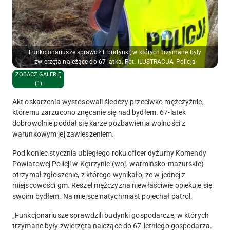
Funkcjonariusze sprawdzili budynki, w których trzymane były
zwierzęta należące do 67-latka. Fot. ILUSTRACJA_Policja
ZOBACZ GALERIĘ
(1)
Akt oskarżenia wystosowali śledczy przeciwko mężczyźnie,
któremu zarzucono znęcanie się nad bydłem. 67-latek
dobrowolnie poddał się karze pozbawienia wolności z
warunkowym jej zawieszeniem.
Pod koniec stycznia ubiegłego roku oficer dyżurny Komendy
Powiatowej Policji w Kętrzynie (woj. warmińsko-mazurskie)
otrzymał zgłoszenie, z którego wynikało, że w jednej z
miejscowości gm. Reszel mężczyzna niewłaściwie opiekuje się
swoim bydłem. Na miejsce natychmiast pojechał patrol.
„Funkcjonariusze sprawdzili budynki gospodarcze, w których
trzymane były zwierzęta należące do 67-letniego gospodarza.