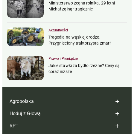
Ministerstwo żegna rolnika. 29-letni
Michał zginął tragicznie
Aktualności
Tragedia na wąskiej drodze.
Przygnieciony traktorzysta zmarł
Prawo i Pieniądze
Jakie stawki za bydło rzeźne? Ceny są
coraz niższe
Agropolska
Hoduj z Głową
Redakcja
RPT
Reklama
Hoduj z głową bydło