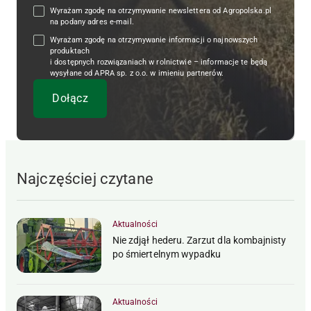
Wyrażam zgodę na otrzymywanie newslettera od Agropolska.pl
na podany adres e-mail.
Wyrażam zgodę na otrzymywanie informacji o najnowszych
produktach
i dostępnych rozwiązaniach w rolnictwie – informacje te będą
wysyłane od APRA sp. z o.o. w imieniu partnerów.
Najczęściej czytane
Aktualności
Nie zdjął hederu. Zarzut dla kombajnisty
po śmiertelnym wypadku
Aktualności