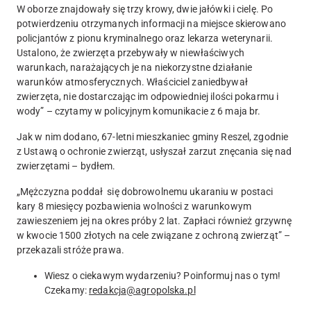
W oborze znajdowały się trzy krowy, dwie jałówki i cielę.
Po
potwierdzeniu otrzymanych informacji na miejsce skierowano
policjantów z pionu kryminalnego oraz lekarza weterynarii.
Ustalono, że zwierzęta przebywały w niewłaściwych
warunkach, narażających je na niekorzystne działanie
warunków atmosferycznych. Właściciel zaniedbywał
zwierzęta, nie dostarczając im odpowiedniej ilości pokarmu i
wody
” – czytamy w policyjnym komunikacie z 6 maja br.
Jak w nim dodano, 67-letni mieszkaniec gminy Reszel, zgodnie
z Ustawą o ochronie zwierząt, usłyszał
zarzut znęcania się nad
zwierzętami – bydłem
.
„Mężczyzna
poddał się dobrowolnemu ukaraniu w postaci
kary 8 miesięcy pozbawienia wolności z warunkowym
zawieszeniem jej na okres próby 2 lat
. Zapłaci również grzywnę
w kwocie 1500 złotych na cele związane z ochroną zwierząt” –
przekazali stróże prawa.
Wiesz o ciekawym wydarzeniu? Poinformuj nas o tym!
Czekamy:
redakcja@agropolska.pl