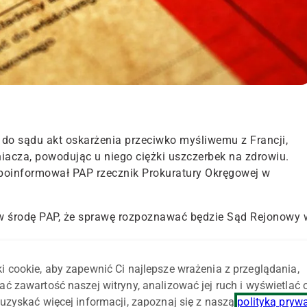
do sądu akt oskarżenia przeciwko myśliwemu z Francji,
iacza, powodując u niego ciężki uszczerbek na zdrowiu.
oinformował PAP rzecznik Prokuratury Okręgowej w
w środę PAP, że sprawę rozpoznawać będzie Sąd Rejonowy 
eumyślne spowodowanie ciężkiego uszczerbku na zdrowiu u
i cookie, aby zapewnić Ci najlepsze wrażenia z przeglądania,
zi mu do 3 lat więzienia. Mężczyzna nie był i nie jest
ać zawartość naszej witryny, analizować jej ruch i wyświetlać
iego wolnościowy środek zapobiegawczy – poręczenie
uzyskać więcej informacji, zapoznaj się z naszą
polityką pryw