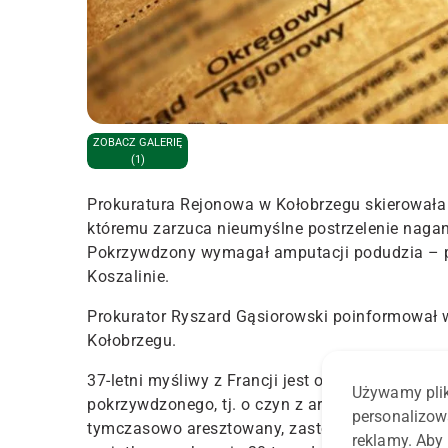
ZOBACZ GALERIĘ
(1)
Prokuratura Rejonowa w Kołobrzegu skierowała 
któremu zarzuca nieumyślne postrzelenie nagan
Pokrzywdzony wymagał amputacji podudzia – p
Koszalinie.
Prokurator Ryszard Gąsiorowski poinformował 
Kołobrzegu.
37-letni myśliwy z Francji jest oskarżony o ni
Używamy plik
pokrzywdzonego, tj. o czyn z art. 156 par. 2. Gro
personalizow
tymczasowo aresztowany, zastosowano wobec n
reklamy. Aby 