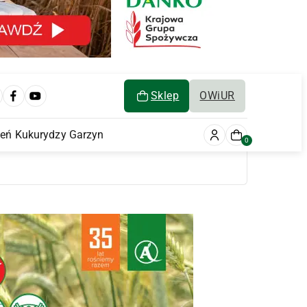
Sklep
OWiUR
ień Kukurydzy Garzyn
0