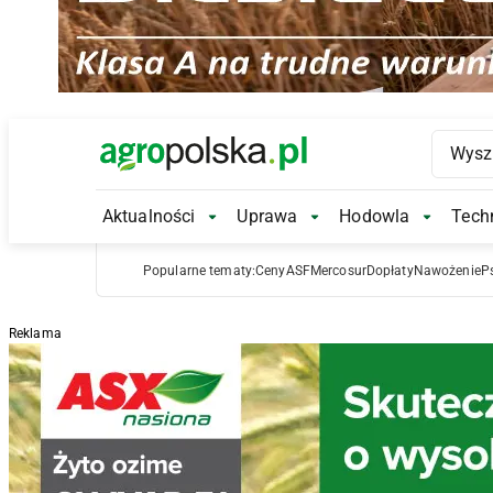
Main Logo
Aktualności
Uprawa
Hodowla
Techn
Aktualności Submenu
Uprawa Submenu
Hodowl
Popularne tematy:
Ceny
ASF
Mercosur
Dopłaty
Nawożenie
P
Reklama