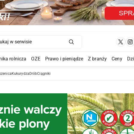
Main Navigation
ika rolnicza
OZE
Prawo i pieniądze
Z branży
Ceny
Dz
a Submenu
szenica
Kukurydza
Drób
Ciągniki