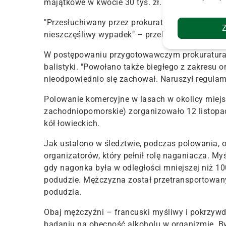
majątkowe w kwocie 30 tys. zł.
"
Przesłuchiwany przez prokuratora mężczyzna nie 
nieszczęśliwy wypadek
" – przekazał prok. Gąsi
W postępowaniu przygotowawczym prokuratura u
balistyki. "Powołano także biegłego z zakresu o
nieodpowiednio się zachował. Naruszył regulam
Polowanie komercyjne w lasach w okolicy miej
zachodniopomorskie) zorganizowało 12 listopada
kół łowieckich
.
Jak ustalono w śledztwie, podczas polowania, o
organizatorów, który pełnił rolę naganiacza. Myś
gdy nagonka była w odległości mniejszej niż 1
podudzie. Mężczyzna został przetransportowan
podudzia.
Obaj mężczyźni – francuski myśliwy i pokrzywd
badaniu na obecność alkoholu w organizmie. Byl