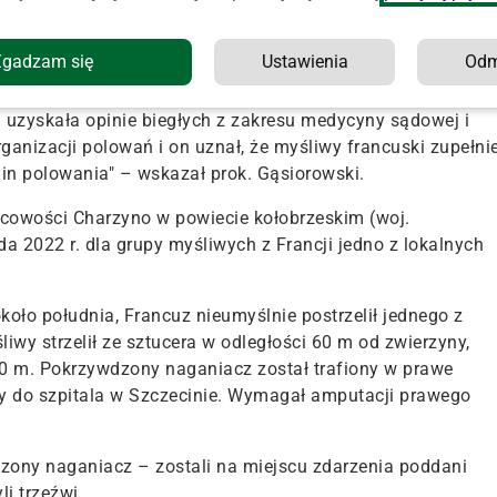
negował, że z jego broni padł strzał, ale twierdzi, że był t
Zgadzam się
Ustawienia
Od
orowski.
zyskała opinie biegłych z zakresu medycyny sądowej i
rganizacji polowań i on uznał, że myśliwy francuski zupełni
in polowania" – wskazał prok. Gąsiorowski.
scowości Charzyno w powiecie kołobrzeskim (woj.
 2022 r. dla grupy myśliwych z Francji jedno z lokalnych
koło południa, Francuz nieumyślnie postrzelił jednego z
liwy strzelił ze sztucera w odległości 60 m od zwierzyny,
00 m. Pokrzywdzony naganiacz został trafiony w prawe
y do szpitala w Szczecinie. Wymagał amputacji prawego
zony naganiacz – zostali na miejscu zdarzenia poddani
i trzeźwi.