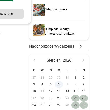
Sklep dla rolnika
o
mawiam
Olimpiada wiedzy i
e
umiejętności rolniczych
Nadchodzące wydarzenia
Sierpień
2026
P
W
Ś
C
P
S
N
27
28
29
30
31
1
2
3
4
5
6
7
8
9
10
11
12
13
14
15
16
17
18
19
20
21
22
23
24
25
26
27
28
29
30