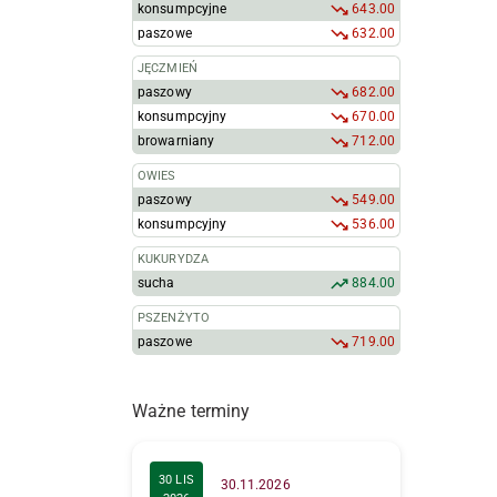
konsumpcyjne
643.00
paszowe
632.00
JĘCZMIEŃ
paszowy
682.00
konsumpcyjny
670.00
browarniany
712.00
OWIES
paszowy
549.00
konsumpcyjny
536.00
KUKURYDZA
sucha
884.00
PSZENŻYTO
paszowe
719.00
Ważne terminy
30 LIS
30.11.2026