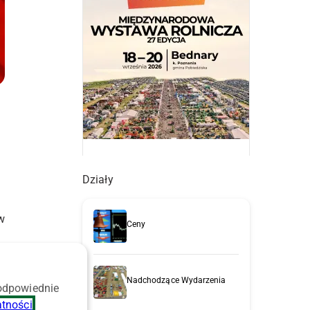
Działy
w
Ceny
Nadchodzące Wydarzenia
 odpowiednie
atności
.