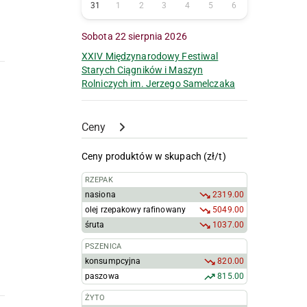
31
1
2
3
4
5
6
Sobota 22 sierpnia 2026
XXIV Międzynarodowy Festiwal
Starych Ciągników i Maszyn
Rolniczych im. Jerzego Samelczaka
Ceny
Ceny produktów w skupach (zł/t)
RZEPAK
nasiona
2319.00
olej rzepakowy rafinowany
5049.00
śruta
1037.00
PSZENICA
konsumpcyjna
820.00
paszowa
815.00
ŻYTO