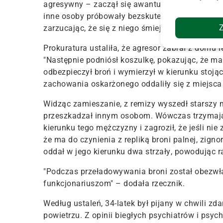
agresywny – zaczął się awanturować, krzyczał,
inne osoby próbowały bezskutecznie uspokoić o
zarzucając, że się z niego śmieją. Ostatecznie 
Prokuratura ustaliła, że agresor zabrał z domu 
"Następnie podniósł koszulkę, pokazując, że m
odbezpieczył broń i wymierzył w kierunku stojąc
zachowania oskarżonego oddaliły się z miejsca
Widząc zamieszanie, z remizy wyszedł starszy 
przeszkadzał innym osobom
. Wówczas trzymają
kierunku tego mężczyzny i zagroził, że jeśli nie 
że ma do czynienia z repliką broni palnej, zigno
oddał w jego kierunku dwa strzały
, powodując r
"Podczas przeładowywania broni został obezwła
funkcjonariuszom" – dodała rzecznik.
Według ustaleń, 34-latek był pijany w chwili z
powietrzu. Z opinii biegłych psychiatrów i psyc