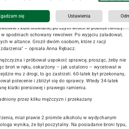
 wyzywał osoby przebywające w okolicy. Pokrzywdzony i
skarżonego, ale on nadal się awanturował, zaczepiając i
Zgadzam się
Ustawienia
Od
poszedł do domu, wulgarnie się odgrażając.
rewolwer i kule ołowiane, po czym wrócił w pobliże remizy
.
a w spodniach schowany rewolwer. Po wyjęciu załadował,
ych w altance. Groził dwóm osobom, które z racji
 zdarzenia" – opisała Anna Rębacz.
mężczyzna i próbował uspokoić sprawcę, prosząc, żeby nie
c broń w ręku, oskarżony – jak ustalono – wycelował w
zejdzie mu z drogi, to go zastrzeli. 60-latek był przekonany,
rował polecenie i zbliżył się do sprawcy. Wtedy
34-latek
anę klatki piersiowej i prawego ramienia.
dniony przez kilku mężczyzn i przekazany
darzenia, miał prawie 2 promile alkoholu w wydychanym
hologa wynika, że był poczytalny. Na posiadanie broni typu,