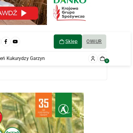
Sklep
OWiUR
ień Kukurydzy Garzyn
0