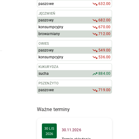
paszowe
632.00
JĘCZMIEŃ
paszowy
682.00
konsumpcyjny
670.00
browarniany
712.00
OWIES
paszowy
549.00
konsumpcyjny
536.00
KUKURYDZA
sucha
884.00
PSZENŻYTO
paszowe
719.00
Ważne terminy
30 LIS
30.11.2026
2026