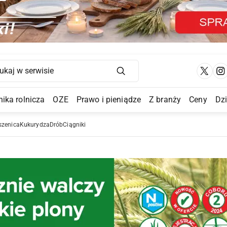
Main Navigation
ika rolnicza
OZE
Prawo i pieniądze
Z branży
Ceny
Dz
a Submenu
szenica
Kukurydza
Drób
Ciągniki