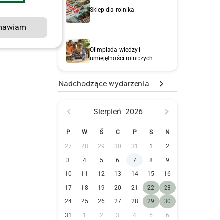
Sklep dla rolnika
mawiam
Olimpiada wiedzy i
umiejętności rolniczych
Nadchodzące wydarzenia
Sierpień
2026
P
W
Ś
C
P
S
N
27
28
29
30
31
1
2
3
4
5
6
7
8
9
10
11
12
13
14
15
16
17
18
19
20
21
22
23
24
25
26
27
28
29
30
31
1
2
3
4
5
6