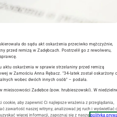
kierowała do sądu akt oskarżenia przeciwko mężczyźnie,
y przed remizą w Zadębcach. Postrzelił go z rewolweru,
 sprawcę.
aktu oskarżenia w sprawie strzelaniny przed remizą
owej w Zamościu Anna Rębacz. "34-latek został oskarżony 
ralnych wobec dwóch innych osób" – podała.
 w miejscowości Zadębce (pow. hrubieszowski).
W niedzieln
ćwiczenia przygotowawcze strażaków do zawodów, które
i cookie, aby zapewnić Ci najlepsze wrażenia z przeglądania,
ać zawartość naszej witryny, analizować jej ruch i wyświetlać
cu 34-latek pod wpływem alkoholu stawał się coraz bardzie
uzyskać więcej informacji, zapoznaj się z naszą
polityką pryw