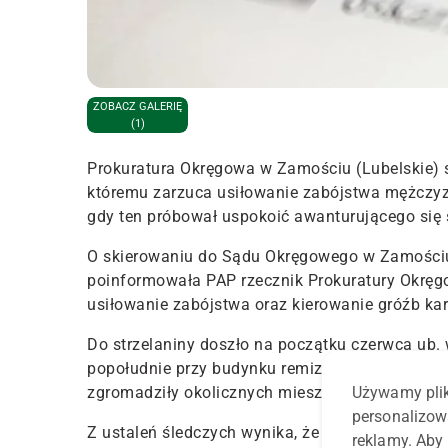
ZOBACZ GALERIĘ
(1)
Prokuratura Okręgowa w Zamościu (Lubelskie) s
któremu zarzuca usiłowanie zabójstwa mężczyzn
gdy ten próbował uspokoić awanturującego się
O skierowaniu do Sądu Okręgowego w Zamościu 
poinformowała PAP rzecznik Prokuratury Okręg
usiłowanie zabójstwa oraz kierowanie gróźb ka
Do strzelaniny doszło na początku czerwca ub.
popołudnie przy budynku remizy odbywały się 
Używamy plik
zgromadziły okolicznych mieszkańców
.
personalizow
Z ustaleń śledczych wynika, że będący na miejs
reklamy. Aby 