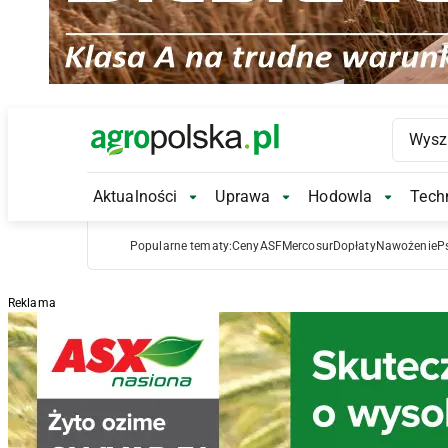
Main Logo
Aktualności
Uprawa
Hodowla
Techn
Aktualności Submenu
Uprawa Submenu
Hodowl
Popularne tematy:
Ceny
ASF
Mercosur
Dopłaty
Nawożenie
P
Reklama