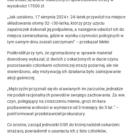
wysokości 17500 zł
.
„Jak ustalono, 17 sierpnia 2024 r. 24-latek przywiózł na miejsce
składowania słomy 32- i 30-latka, którzy
przy użyciu
zapalniczek dokonali jej podpaleni
a, a następnie odwiózł ich do
miejsca zamieszkania, gdzie w wyniku czynności policyjnych w
tym samym dniu zostali zatrzymani” – przekazał Meler.
Podkreślił przy tym, że zgromadzony w sprawie materiał
dowodowy wykazał, iż
dwóch z oskarżonych w dacie czynu
pozostawało członkami ochotniczej straży pożarnej
, ale nie
stwierdzono, aby motywacją ich działania było zainicjowanie
akcji gaśniczej.
„Mężczyźni
przyznali się do stawianych im zarzutów,
jednakże
nie podali racjonalnych powodów swojego zachowania. Za ww.
czyn, polegający na zniszczeniu mienia, grozi im kara
pozbawienia wolności w wymiarze od 3 miesięcy do 5 lat.” –
poinformował przedstawiciel prokuratury.
Co istotne, zarząd jednostki OSP, do której należeli oskarżeni
strażacy,
powiadomił o usunięciu ich z listy członków
,