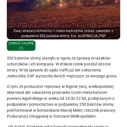
Dwaj strażacy-ochotnicy i i trzeci mężczyzna zostali oskarżeni o
podpalenie 350 balotów słomy. Fot. ILUSTRACJA_PSP
ZOBACZ GALERIĘ
(1)
350 balotów słomy stanęło w ogniu za sprawą strażaków-
ochotników i ich kompana. W efekcie rolnik poniósł istotne
straty. W tej sprawie do sądu trafił już akt oskarżenia.
Jednostka OSP wyrzuciła dwóch mężczyzn ze swojego grona.
O tym, że prokurator rejonowy w Kępnie (woj. wielkopolskie)
skierował
akt oskarżenia
przeciwko trzem mieszkańcom
powiatu kępińskiego w wieku od 24 do 32 lat, podejrzanym o
podpalenie i pomocnictwo w podpaleniu 350 balotów słomy,
poinformował w komunikacie Maciej Meler, rzecznik prasowy
Prokuratury Okręgowej w Ostrowie Wielkopolskim.
Jak dodał, działanie oskarżonych spowodowało
straty w