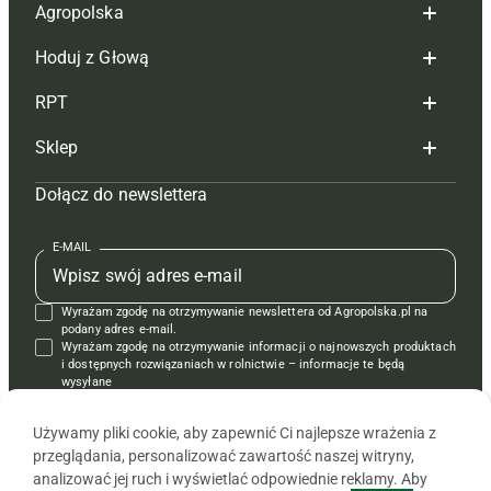
Agropolska
Hoduj z Głową
Redakcja
RPT
Reklama
Hoduj z głową bydło
Sklep
Tagi
Hoduj z głową świnie
Redakcja
Dołącz do newslettera
Mapa serwisu
Prenumerata
Prenumerata
Czasopisma i prenumerata
Kontakt
Redakcja
Reklama
Książki
E-MAIL
Regulamin
Kontakt
Kontakt
Regulamin
Wyrażam zgodę na otrzymywanie newslettera od Agropolska.pl na
Polityka prywatności
Reklama
Krzyżówki
podany adres e-mail.
Wyrażam zgodę na otrzymywanie informacji o najnowszych produktach
i dostępnych rozwiązaniach w rolnictwie – informacje te będą
wysyłane
od APRA sp. z o.o. w imieniu partnerów.
Używamy pliki cookie, aby zapewnić Ci najlepsze wrażenia z
przeglądania, personalizować zawartość naszej witryny,
analizować jej ruch i wyświetlać odpowiednie reklamy. Aby