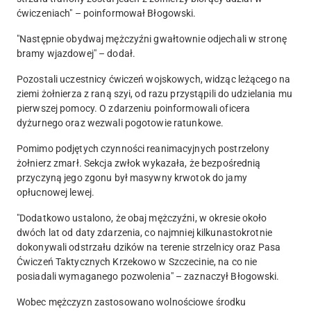
ćwiczeniach" – poinformował Błogowski.
"Następnie obydwaj mężczyźni gwałtownie odjechali w stronę
bramy wjazdowej" – dodał.
Pozostali uczestnicy ćwiczeń wojskowych, widząc leżącego na
ziemi żołnierza z raną szyi, od razu przystąpili do udzielania mu
pierwszej pomocy. O zdarzeniu poinformowali oficera
dyżurnego oraz wezwali pogotowie ratunkowe.
Pomimo podjętych czynności reanimacyjnych
postrzelony
żołnierz zmarł
. Sekcja zwłok wykazała, że bezpośrednią
przyczyną jego zgonu był masywny krwotok do jamy
opłucnowej lewej.
"Dodatkowo ustalono, że
obaj mężczyźni, w okresie około
dwóch lat od daty zdarzenia, co najmniej kilkunastokrotnie
dokonywali odstrzału dzików na terenie strzelnicy
oraz Pasa
Ćwiczeń Taktycznych Krzekowo w Szczecinie, na co nie
posiadali wymaganego pozwolenia" – zaznaczył Błogowski.
Wobec mężczyzn
zastosowano wolnościowe środku