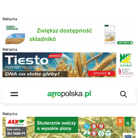
Reklama
Reklama
R
Wyszu
Main Logo
Menu
Reklama