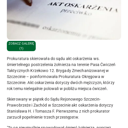
ZOBACZ GALERIĘ
(1)
Prokuratura skierowała do sądu akt oskarżenia ws.
śmiertelnego postrzelenia żołnierza na terenie Pasa Ćwiczeń
Taktycznych Krzekowo 12. Brygady Zmechanizowanej w
Szczecinie – poinformowała Prokuratura Okręgowa w
Szczecinie. Akt oskarżenia dotyczy dwóch mężczyzn, którzy
rok temu nielegalnie polowali w pobliżu miejsca ćwiczeń.
Skierowany w piątek do Sądu Rejonowego Szczecin-
Prawobrzeże i Zachód w Szczecinie akt oskarżenia dotyczy
Stanisława H. i Tomasza F. Pierwszemu z nich prokurator
zarzucił popełnienie trzech przestępstw.
"To on nieumyślnie
spowodował śmierć żołnierza, poprzez