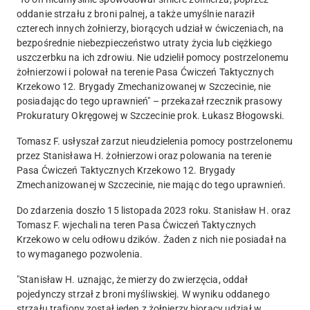
oddanie strzału z broni palnej, a także umyślnie naraził
czterech innych żołnierzy
, biorących udział w ćwiczeniach, na
bezpośrednie niebezpieczeństwo utraty życia lub ciężkiego
uszczerbku na ich zdrowiu. Nie udzielił pomocy postrzelonemu
żołnierzowi i polował na terenie Pasa Ćwiczeń Taktycznych
Krzekowo 12. Brygady Zmechanizowanej w Szczecinie, nie
posiadając do tego uprawnień" – przekazał rzecznik prasowy
Prokuratury Okręgowej w Szczecinie prok. Łukasz Błogowski.
Tomasz F. usłyszał zarzut nieudzielenia pomocy postrzelonemu
przez Stanisława H. żołnierzowi oraz polowania na terenie
Pasa Ćwiczeń Taktycznych Krzekowo 12. Brygady
Zmechanizowanej w Szczecinie, nie mając do tego uprawnień.
Do zdarzenia doszło 15 listopada 2023 roku. Stanisław H. oraz
Tomasz F.
wjechali na teren Pasa Ćwiczeń Taktycznych
Krzekowo w celu odłowu dzików
. Żaden z nich nie posiadał na
to wymaganego pozwolenia.
"Stanisław H. uznając, że mierzy do zwierzęcia,
oddał
pojedynczy strzał z broni myśliwskiej
. W wyniku oddanego
strzału trafiony został jeden z żołnierzy biorący udział w