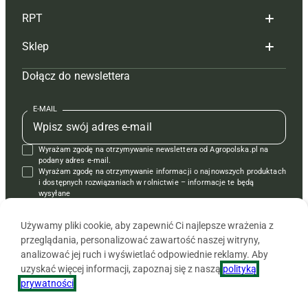
RPT
Reklama
Hoduj z głową bydło
Sklep
Tagi
Hoduj z głową świnie
Redakcja
Dołącz do newslettera
Mapa serwisu
Prenumerata
Prenumerata
Czasopisma i prenumerata
Kontakt
Redakcja
Reklama
Książki
E-MAIL
Regulamin
Kontakt
Kontakt
Regulamin
Wyrażam zgodę na otrzymywanie newslettera od Agropolska.pl na
Polityka prywatności
Reklama
Krzyżówki
podany adres e-mail.
Wyrażam zgodę na otrzymywanie informacji o najnowszych produktach
i dostępnych rozwiązaniach w rolnictwie – informacje te będą
wysyłane
od APRA sp. z o.o. w imieniu partnerów.
Używamy pliki cookie, aby zapewnić Ci najlepsze wrażenia z
przeglądania, personalizować zawartość naszej witryny,
analizować jej ruch i wyświetlać odpowiednie reklamy. Aby
uzyskać więcej informacji, zapoznaj się z naszą
polityką
prywatności
.