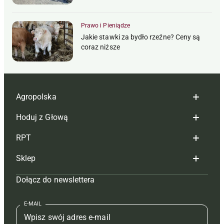
Prawo i Pieniądze
Jakie stawki za bydło rzeźne? Ceny są
coraz niższe
Agropolska
Hoduj z Głową
Redakcja
RPT
Reklama
Hoduj z głową bydło
Sklep
Tagi
Hoduj z głową świnie
Redakcja
Dołącz do newslettera
Mapa serwisu
Prenumerata
Prenumerata
Czasopisma i prenumerata
Kontakt
Redakcja
Reklama
Książki
E-MAIL
Regulamin
Kontakt
Kontakt
Regulamin