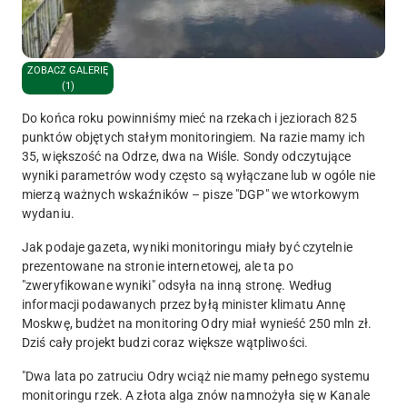
ZOBACZ GALERIĘ
(1)
Do końca roku powinniśmy mieć na rzekach i jeziorach 825
punktów objętych stałym monitoringiem. Na razie mamy ich
35, większość na Odrze, dwa na Wiśle. Sondy odczytujące
wyniki parametrów wody często są wyłączane lub w ogóle nie
mierzą ważnych wskaźników – pisze "DGP" we wtorkowym
wydaniu.
Jak podaje gazeta, wyniki monitoringu miały być czytelnie
prezentowane na stronie internetowej, ale ta po
"zweryfikowane wyniki" odsyła na inną stronę. Według
informacji podawanych przez byłą minister klimatu Annę
Moskwę, budżet na monitoring Odry miał wynieść 250 mln zł.
Dziś cały projekt budzi coraz większe wątpliwości.
"
Dwa lata po zatruciu Odry wciąż nie mamy pełnego systemu
monitoringu rzek.
A złota alga znów namnożyła się w Kanale