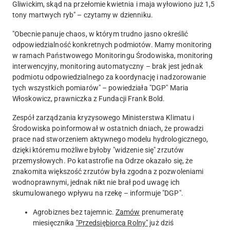
Gliwickim, skąd na przełomie kwietnia i maja wyłowiono już 1,5
tony martwych ryb" – czytamy w dzienniku.
"
Obecnie panuje chaos, w którym trudno jasno określić
odpowiedzialność konkretnych podmiotów.
Mamy monitoring
w ramach Państwowego Monitoringu Środowiska, monitoring
interwencyjny, monitoring automatyczny – brak jest jednak
podmiotu odpowiedzialnego za koordynację i nadzorowanie
tych wszystkich pomiarów" – powiedziała "DGP" Maria
Włoskowicz, prawniczka z Fundacji Frank Bold.
Zespół zarządzania kryzysowego Ministerstwa Klimatu i
Środowiska poinformował w ostatnich dniach, że prowadzi
prace nad stworzeniem aktywnego modelu hydrologicznego,
dzięki któremu możliwe byłoby "widzenie się" zrzutów
przemysłowych. Po katastrofie na Odrze okazało się, że
znakomita większość zrzutów była zgodna z pozwoleniami
wodnoprawnymi, jednak nikt nie brał pod uwagę ich
skumulowanego wpływu na rzekę – informuje "DGP".
Agrobiznes bez tajemnic.
Zamów
prenumeratę
miesięcznika
"Przedsiębiorca Rolny"
już dziś