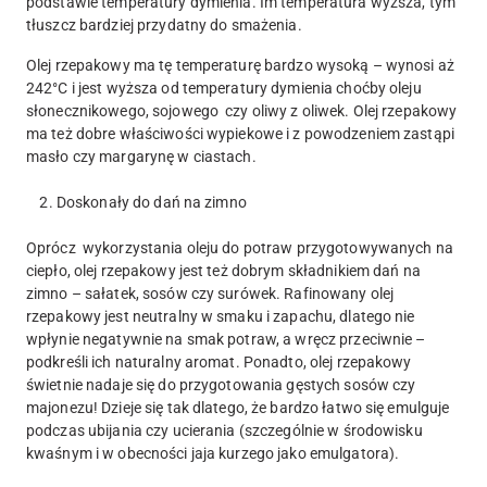
podstawie temperatury dymienia. Im temperatura wyższa, tym
tłuszcz bardziej przydatny do smażenia.
Olej rzepakowy ma tę temperaturę bardzo wysoką – wynosi aż
242°C i jest wyższa od temperatury dymienia choćby oleju
słonecznikowego, sojowego czy oliwy z oliwek. Olej rzepakowy
ma też dobre właściwości wypiekowe i z powodzeniem zastąpi
masło czy margarynę w ciastach.
2. Doskonały do dań na zimno
Oprócz wykorzystania oleju do potraw przygotowywanych na
ciepło, olej rzepakowy jest też dobrym składnikiem dań na
zimno – sałatek, sosów czy surówek. Rafinowany olej
rzepakowy jest neutralny w smaku i zapachu, dlatego nie
wpłynie negatywnie na smak potraw, a wręcz przeciwnie –
podkreśli ich naturalny aromat. Ponadto, olej rzepakowy
świetnie nadaje się do przygotowania gęstych sosów czy
majonezu! Dzieje się tak dlatego, że bardzo łatwo się emulguje
podczas ubijania czy ucierania (szczególnie w środowisku
kwaśnym i w obecności jaja kurzego jako emulgatora).