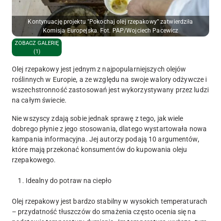
Kontynuację projektu "Pokochaj olej rzepakowy” zatwierdziła
Komisja Europejska. Fot. PAP/Wojciech Pacewicz
ZOBACZ GALERIĘ
(1)
Olej rzepakowy jest jednym z najpopularniejszych olejów
roślinnych w Europie, a ze względu na swoje walory odżywcze i
wszechstronność zastosowań jest wykorzystywany przez ludzi
na całym świecie.
Nie wszyscy zdają sobie jednak sprawę z tego, jak wiele
dobrego płynie z jego stosowania, dlatego wystartowała nowa
kampania informacyjna. Jej autorzy podają 10 argumentów,
które mają przekonać konsumentów do kupowania oleju
rzepakowego.
1.
Idealny do potraw na ciepło
Olej rzepakowy jest bardzo stabilny w wysokich temperaturach
– przydatność tłuszczów do smażenia często ocenia się na