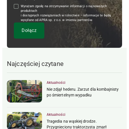
Wyrażam zgodę na otrzymywanie informacji o najnowszych
produktach
i dostępnych rozwiązaniach w rolnictwie – informacje te będą
wysyłane od APRA sp. z o.o. w imieniu partnerów.
Najczęściej czytane
Aktualności
Nie zdjął hederu. Zarzut dla kombajnisty
po śmiertelnym wypadku
Aktualności
Tragedia na wąskiej drodze.
Przygnieciony traktorzysta zmarł