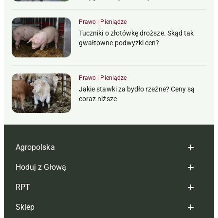
Prawo i Pieniądze
Tuczniki o złotówkę droższe. Skąd tak
gwałtowne podwyżki cen?
Prawo i Pieniądze
Jakie stawki za bydło rzeźne? Ceny są
coraz niższe
Agropolska
Hoduj z Głową
Redakcja
RPT
Reklama
Hoduj z głową bydło
Sklep
Tagi
Hoduj z głową świnie
Redakcja