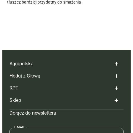
tłuszcz bardziej przydatny do smażenia.
Agropolska
Hoduj z Głową
Redakcja
RPT
Reklama
Hoduj z głową bydło
Sklep
Tagi
Hoduj z głową świnie
Redakcja
Dołącz do newslettera
Mapa serwisu
Prenumerata
Prenumerata
Czasopisma i prenumerata
Kontakt
Redakcja
Reklama
Książki
E-MAIL