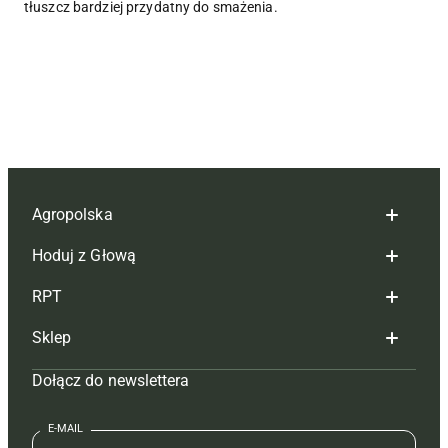
tłuszcz bardziej przydatny do smażenia.
Agropolska
Hoduj z Głową
Redakcja
RPT
Reklama
Hoduj z głową bydło
Sklep
Tagi
Hoduj z głową świnie
Redakcja
Dołącz do newslettera
Mapa serwisu
Prenumerata
Prenumerata
Czasopisma i prenumerata
Kontakt
Redakcja
Reklama
Książki
E-MAIL