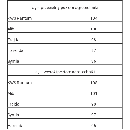
a
– przeciętny poziom agrotechniki
1
KWS Rantum
104
Alibi
100
Frajda
98
Harenda
97
Syntia
96
a
– wysoki poziom agrotechniki
2
KWS Rantum
105
Alibi
101
Frajda
98
Syntia
97
Harenda
96