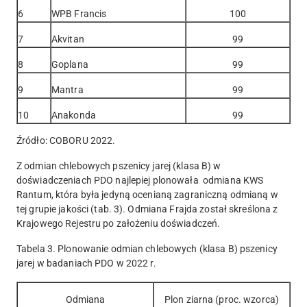
6
WPB Francis
100
7
Akvitan
99
8
Goplana
99
9
Mantra
99
10
Anakonda
99
Źródło: COBORU 2022.
Z odmian chlebowych pszenicy jarej (klasa B) w
doświadczeniach PDO najlepiej plonowała odmiana KWS
Rantum, która była jedyną ocenianą zagraniczną odmianą w
tej grupie jakości (tab. 3). Odmiana Frajda został skreślona z
Krajowego Rejestru po założeniu doświadczeń.
Tabela 3. Plonowanie odmian chlebowych (klasa B) pszenicy
jarej w badaniach PDO w 2022 r.
Odmiana
Plon ziarna (proc. wzorca)