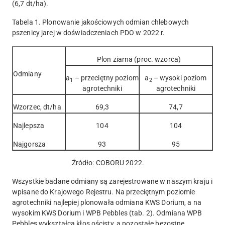
(6,7 dt/ha).
Tabela 1. Plonowanie jakościowych odmian chlebowych
pszenicy jarej w doświadczeniach PDO w 2022 r.
Plon ziarna (proc. wzorca)
Odmiany
a
– przeciętny poziom
a
– wysoki poziom
1
2
agrotechniki
agrotechniki
Wzorzec, dt/ha
69,3
74,7
Najlepsza
104
104
Najgorsza
93
95
Źródło: COBORU 2022.
Wszystkie badane odmiany są zarejestrowane w naszym kraju i
wpisane do Krajowego Rejestru. Na przeciętnym poziomie
agrotechniki najlepiej plonowała odmiana KWS Dorium, a na
wysokim KWS Dorium i WPB Pebbles (tab. 2). Odmiana WPB
Pebbles wykształca kłos ościsty, a pozostałe bezostne.