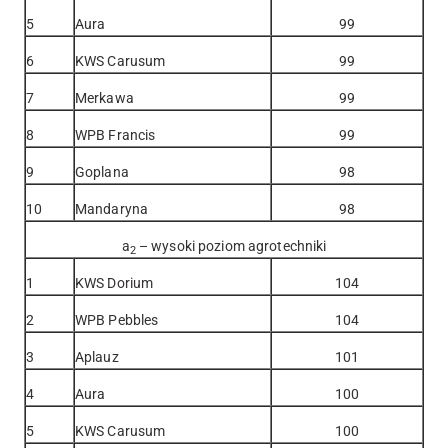
5
Aura
99
6
KWS Carusum
99
7
Merkawa
99
8
WPB Francis
99
9
Goplana
98
10
Mandaryna
98
a
– wysoki poziom agrotechniki
2
1
KWS Dorium
104
2
WPB Pebbles
104
3
Aplauz
101
4
Aura
100
5
KWS Carusum
100