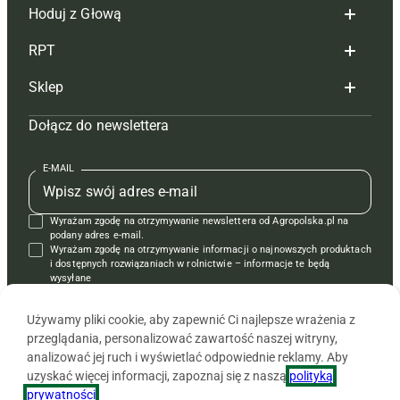
Hoduj z Głową
Redakcja
RPT
Reklama
Hoduj z głową bydło
Sklep
Tagi
Hoduj z głową świnie
Redakcja
Dołącz do newslettera
Mapa serwisu
Prenumerata
Prenumerata
Czasopisma i prenumerata
Kontakt
Redakcja
Reklama
Książki
E-MAIL
Regulamin
Kontakt
Kontakt
Regulamin
Wyrażam zgodę na otrzymywanie newslettera od Agropolska.pl na
Polityka prywatności
Reklama
Krzyżówki
podany adres e-mail.
Wyrażam zgodę na otrzymywanie informacji o najnowszych produktach
i dostępnych rozwiązaniach w rolnictwie – informacje te będą
wysyłane
od APRA sp. z o.o. w imieniu partnerów.
Używamy pliki cookie, aby zapewnić Ci najlepsze wrażenia z
przeglądania, personalizować zawartość naszej witryny,
analizować jej ruch i wyświetlać odpowiednie reklamy. Aby
uzyskać więcej informacji, zapoznaj się z naszą
polityką
prywatności
.