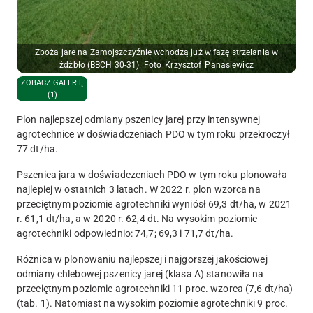
Zboża jare na Zamojszczyźnie wchodzą już w fazę strzelania w
źdźbło (BBCH 30-31). Foto_Krzysztof_Panasiewicz
ZOBACZ GALERIĘ
(1)
Plon najlepszej odmiany pszenicy jarej przy intensywnej
agrotechnice w doświadczeniach PDO w tym roku przekroczył
77 dt/ha.
Pszenica jara w doświadczeniach PDO w tym roku plonowała
najlepiej w ostatnich 3 latach. W 2022 r. plon wzorca na
przeciętnym poziomie agrotechniki wyniósł 69,3 dt/ha, w 2021
r. 61,1 dt/ha, a w 2020 r. 62,4 dt. Na wysokim poziomie
agrotechniki odpowiednio: 74,7; 69,3 i 71,7 dt/ha.
Różnica w plonowaniu najlepszej i najgorszej jakościowej
odmiany chlebowej pszenicy jarej (klasa A) stanowiła na
przeciętnym poziomie agrotechniki 11 proc. wzorca (7,6 dt/ha)
(tab. 1). Natomiast na wysokim poziomie agrotechniki 9 proc.