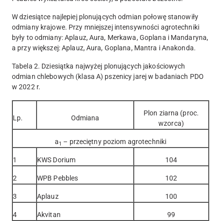
W dziesiątce najlepiej plonujących odmian połowę stanowiły
odmiany krajowe. Przy mniejszej intensywności agrotechniki
były to odmiany: Aplauz, Aura, Merkawa, Goplana i Mandaryna,
a przy większej: Aplauz, Aura, Goplana, Mantra i Anakonda.
Tabela 2. Dziesiątka najwyżej plonujących jakościowych
odmian chlebowych (klasa A) pszenicy jarej w badaniach PDO
w 2022 r.
Plon ziarna (proc.
Lp.
Odmiana
wzorca)
a
– przeciętny poziom agrotechniki
1
1
KWS Dorium
104
2
WPB Pebbles
102
3
Aplauz
100
4
Akvitan
99