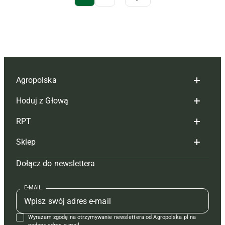
Archive Pagination
Agropolska
Hoduj z Głową
Redakcja
RPT
Reklama
Hoduj z głową bydło
Sklep
Tagi
Hoduj z głową świnie
Redakcja
Dołącz do newslettera
Mapa serwisu
Prenumerata
Prenumerata
Czasopisma i prenumerata
Kontakt
Redakcja
Reklama
Książki
E-MAIL
Regulamin
Kontakt
Kontakt
Regulamin
Wyrażam zgodę na otrzymywanie newslettera od Agropolska.pl na