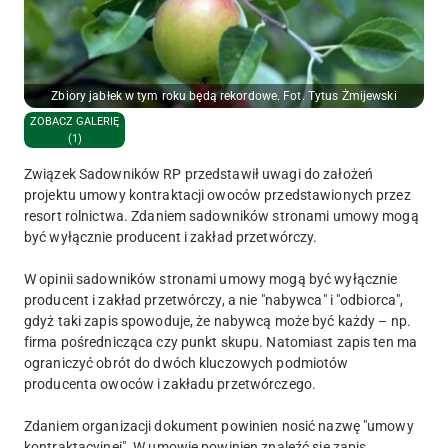
Zbiory jabłek w tym roku będą rekordowe. Fot. Tytus Żmijewski
ZOBACZ GALERIĘ
(1)
Związek Sadowników RP przedstawił uwagi do założeń
projektu umowy kontraktacji owoców przedstawionych przez
resort rolnictwa. Zdaniem sadowników stronami umowy mogą
być wyłącznie producent i zakład przetwórczy.
W opinii sadowników stronami umowy mogą być wyłącznie
producent i zakład przetwórczy, a nie "nabywca" i "odbiorca",
gdyż taki zapis spowoduje, że nabywcą może być każdy – np.
firma pośrednicząca czy punkt skupu. Natomiast zapis ten ma
ograniczyć obrót do dwóch kluczowych podmiotów
producenta owoców i zakładu przetwórczego.
Zdaniem organizacji dokument powinien nosić nazwę "umowy
kontraktacyjnej". W umowie powinien znaleźć się zapis