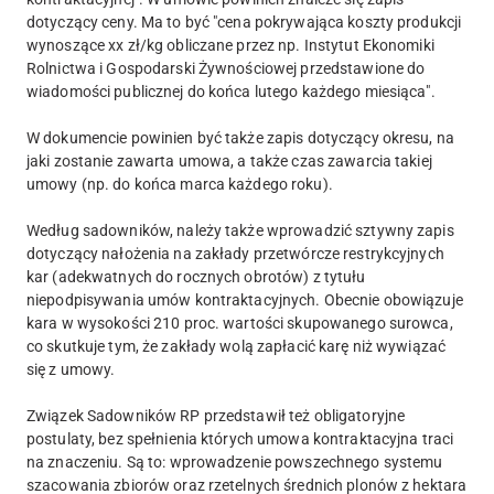
dotyczący ceny. Ma to być "cena pokrywająca koszty produkcji
wynoszące xx zł/kg obliczane przez np. Instytut Ekonomiki
Rolnictwa i Gospodarski Żywnościowej przedstawione do
wiadomości publicznej do końca lutego każdego miesiąca".
W dokumencie powinien być także zapis dotyczący okresu, na
jaki zostanie zawarta umowa, a także czas zawarcia takiej
umowy (np. do końca marca każdego roku).
Według sadowników, należy także wprowadzić sztywny zapis
dotyczący nałożenia na zakłady przetwórcze restrykcyjnych
kar (adekwatnych do rocznych obrotów) z tytułu
niepodpisywania umów kontraktacyjnych. Obecnie obowiązuje
kara w wysokości 210 proc. wartości skupowanego surowca,
co skutkuje tym, że zakłady wolą zapłacić karę niż wywiązać
się z umowy.
Związek Sadowników RP przedstawił też obligatoryjne
postulaty, bez spełnienia których umowa kontraktacyjna traci
na znaczeniu. Są to: wprowadzenie powszechnego systemu
szacowania zbiorów oraz rzetelnych średnich plonów z hektara