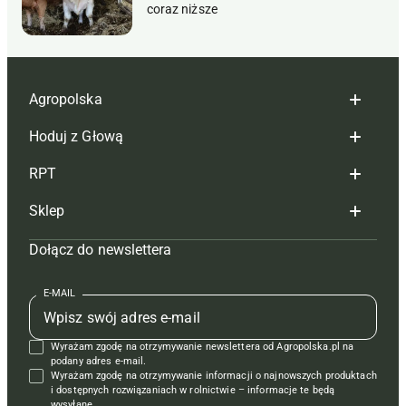
coraz niższe
Agropolska
Hoduj z Głową
Redakcja
RPT
Reklama
Hoduj z głową bydło
Sklep
Tagi
Hoduj z głową świnie
Redakcja
Dołącz do newslettera
Mapa serwisu
Prenumerata
Prenumerata
Czasopisma i prenumerata
Kontakt
Redakcja
Reklama
Książki
E-MAIL
Regulamin
Kontakt
Kontakt
Regulamin
Wyrażam zgodę na otrzymywanie newslettera od Agropolska.pl na
Polityka prywatności
Reklama
Krzyżówki
podany adres e-mail.
Wyrażam zgodę na otrzymywanie informacji o najnowszych produktach
i dostępnych rozwiązaniach w rolnictwie – informacje te będą
wysyłane