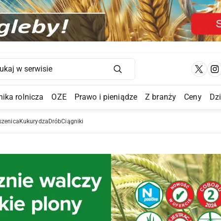
Main Navigation
ika rolnicza
OZE
Prawo i pieniądze
Z branży
Ceny
Dz
a Submenu
szenica
Kukurydza
Drób
Ciągniki