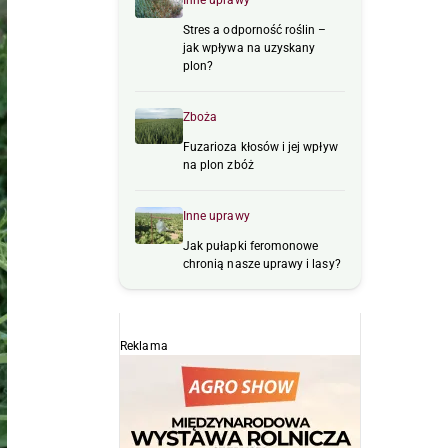
Inne uprawy
Stres a odporność roślin –
jak wpływa na uzyskany
plon?
Zboża
Fuzarioza kłosów i jej wpływ
na plon zbóż
Inne uprawy
Jak pułapki feromonowe
chronią nasze uprawy i lasy?
Reklama