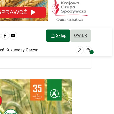
Sklep
OWiUR
ień Kukurydzy Garzyn
0