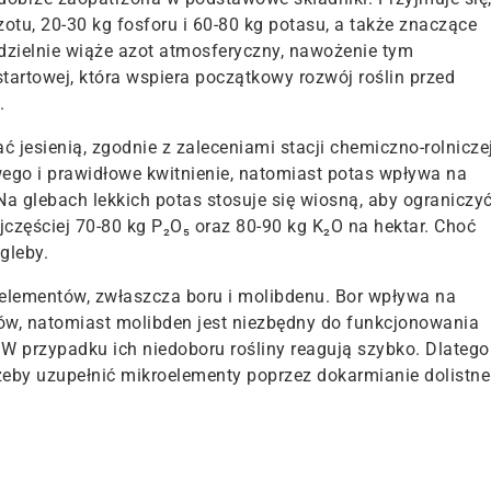
zotu, 20-30 kg fosforu i 60-80 kg potasu, a także znaczące
zielnie wiąże azot atmosferyczny, nawożenie tym
startowej, która wspiera początkowy rozwój roślin przed
.
 jesienią, zgodnie z zaleceniami stacji chemiczno-rolniczej
ego i prawidłowe kwitnienie, natomiast potas wpływa na
Na glebach lekkich potas stosuje się wiosną, aby ograniczy
zęściej 70-80 kg P₂O₅ oraz 80-90 kg K₂O na hektar. Choć
gleby.
oelementów, zwłaszcza boru i molibdenu. Bor wpływa na
ów, natomiast molibden jest niezbędny do funkcjonowania
 przypadku ich niedoboru rośliny reagują szybko. Dlatego
rzeby uzupełnić mikroelementy poprzez dokarmianie dolistne