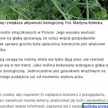
urę i zwiększa aktywność biologiczną. Fot. Martyna Kotecka
h roślin strączkowych w Polsce. Jego wysoka wartość
ływ na glebę sprawiają, że coraz więcej gospodarstw
k uprawa grochu była opłacalna, konieczne jest właściwe
ika.
ją uwagę na rośliny, które nie tylko dają plon, ale również
je się w ten trend. Jako roślina bobowata wzbogaca glebę 
ość biologiczną. Jednocześnie jest gatunkiem wrażliwym na
niego podejścia już od momentu wyboru pola.
ochu w zmianowaniu
i cookie, aby zapewnić Ci najlepsze wrażenia z przeglądania,
ajlepiej rośnie na glebach bardzo dobrych, zasobnych w
ać zawartość naszej witryny, analizować jej ruch i wyświetlać
tacyjnych. Odmiany o mniejszych wymaganiach, potocznie
uzyskać więcej informacji, zapoznaj się z naszą
polityką pryw