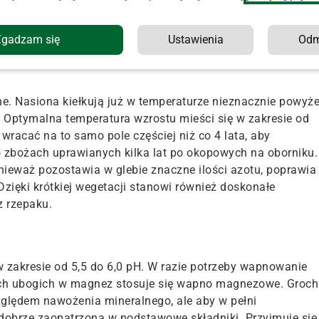
na stanowiskach słabszych, typowych dla kompleksów
 jest, aby gleba była przewiewna, o uregulowanych
dmierne uwilgotnienie, jak i przesuszenie, a największe
Zgadzam się
Ustawienia
Od
łkowania oraz w okresie tworzenia pąków kwiatowych i na
. Nasiona kiełkują już w temperaturze nieznacznie powyże
. Optymalna temperatura wzrostu mieści się w zakresie od
racać na to samo pole częściej niż co 4 lata, aby
po zbożach uprawianych kilka lat po okopowych na oborniku.
nieważ pozostawia w glebie znaczne ilości azotu, poprawia
 Dzięki krótkiej wegetacji stanowi również doskonałe
z rzepaku.
 zakresie od 5,5 do 6,0 pH. W razie potrzeby wapnowanie
bach ubogich w magnez stosuje się wapno magnezowe. Groch
zględem nawożenia mineralnego, ale aby w pełni
 dobrze zaopatrzona w podstawowe składniki. Przyjmuje się