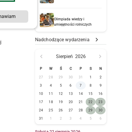
mawiam
Olimpiada wiedzy i
umiejętności rolniczych
Nadchodzące wydarzenia
j
Sierpień
2026
P
W
Ś
C
P
S
N
27
28
29
30
31
1
2
3
4
5
6
7
8
9
10
11
12
13
14
15
16
17
18
19
20
21
22
23
24
25
26
27
28
29
30
31
1
2
3
4
5
6
,
Sobota 22 sierpnia 2026