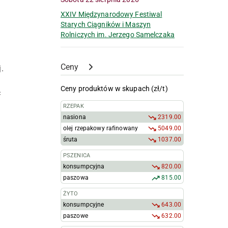
XXIV Międzynarodowy Festiwal
Starych Ciągników i Maszyn
Rolniczych im. Jerzego Samelczaka
Ceny
.
Ceny produktów w skupach (zł/t)
ć
RZEPAK
nasiona
2319.00
olej rzepakowy rafinowany
5049.00
śruta
1037.00
PSZENICA
konsumpcyjna
820.00
paszowa
815.00
ŻYTO
konsumpcyjne
643.00
paszowe
632.00