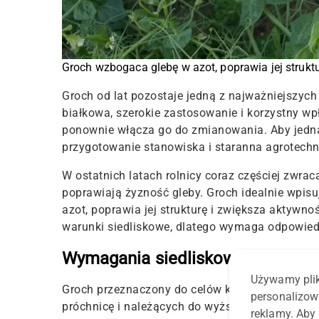
Groch wzbogaca glebę w azot, poprawia jej strukt
Groch od lat pozostaje jedną z najważniejszyc
białkowa, szerokie zastosowanie i korzystny wp
ponownie włącza go do zmianowania. Aby jedna
przygotowanie stanowiska i staranna agrotechn
W ostatnich latach rolnicy coraz częściej zwraca
poprawiają żyzność gleby. Groch idealnie wpisu
azot, poprawia jej strukturę i zwiększa aktywn
warunki siedliskowe, dlatego wymaga odpowied
Wymagania siedliskowe i rola gr
Używamy plik
Groch przeznaczony do celów konsumpcyjnych n
personalizow
próchnicę i należących do wyższych klas boni
reklamy. Aby 