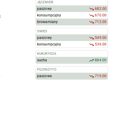
JĘCZMIEŃ
paszowy
682.00
konsumpcyjny
670.00
ć
browarniany
712.00
OWIES
paszowy
549.00
konsumpcyjny
536.00
KUKURYDZA
sucha
884.00
PSZENŻYTO
paszowe
719.00