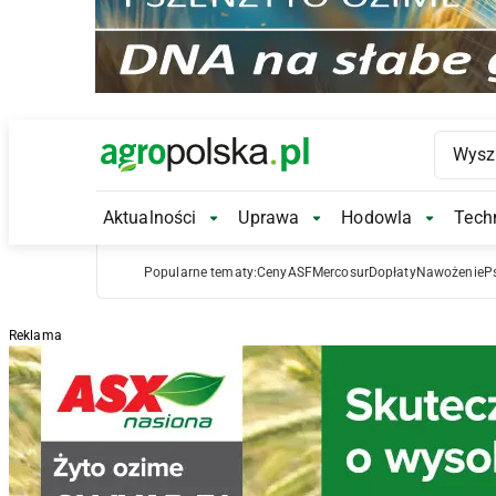
Main Logo
Aktualności
Uprawa
Hodowla
Techn
Aktualności Submenu
Uprawa Submenu
Hodowl
Popularne tematy:
Ceny
ASF
Mercosur
Dopłaty
Nawożenie
P
Reklama