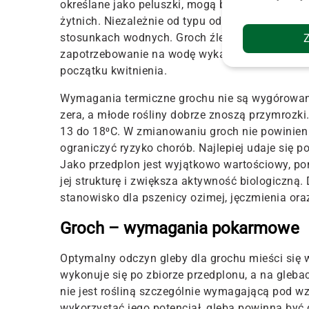
określane jako peluszki, mogą być uprawiane 
żytnich. Niezależnie od typu odmiany, kluczowe
stosunkach wodnych. Groch źle znosi zarówno na
zapotrzebowanie na wodę wykazuje podczas kie
początku kwitnienia.
Wymagania termiczne grochu nie są wygórowane
zera, a młode rośliny dobrze znoszą przymrozki
13 do 18⁰C. W zmianowaniu groch nie powinien w
ograniczyć ryzyko chorób. Najlepiej udaje się 
Jako przedplon jest wyjątkowo wartościowy, po
jej strukturę i zwiększa aktywność biologiczną.
stanowisko dla pszenicy ozimej, jęczmienia ora
Groch – wymagania pokarmowe
Optymalny odczyn gleby dla grochu mieści się w
wykonuje się po zbiorze przedplonu, a na gle
nie jest rośliną szczególnie wymagającą pod w
wykorzystać jego potencjał, gleba powinna być