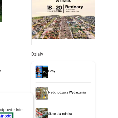
Działy
w
Ceny
Nadchodzące Wydarzenia
 odpowiednie
Sklep dla rolnika
atności
.