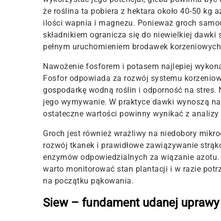
że roślina ta pobiera z hektara około 40-50 kg a
ilości wapnia i magnezu. Ponieważ groch samod
składnikiem ogranicza się do niewielkiej dawki 
pełnym uruchomieniem brodawek korzeniowych
Nawożenie fosforem i potasem najlepiej wykonać
Fosfor odpowiada za rozwój systemu korzeniow
gospodarkę wodną roślin i odporność na stres. 
jego wymywanie. W praktyce dawki wynoszą najc
ostateczne wartości powinny wynikać z analizy 
Groch jest również wrażliwy na niedobory mikr
rozwój tkanek i prawidłowe zawiązywanie strąk
enzymów odpowiedzialnych za wiązanie azotu. W
warto monitorować stan plantacji i w razie pot
na początku pąkowania.
Siew – fundament udanej uprawy