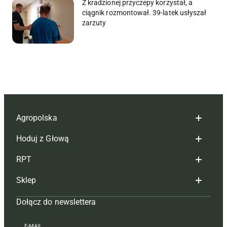
Z kradzionej przyczepy korzystał, a
ciągnik rozmontował. 39-latek usłyszał
zarzuty
Agropolska
Hoduj z Głową
Redakcja
RPT
Reklama
Hoduj z głową bydło
Sklep
Tagi
Hoduj z głową świnie
Redakcja
Dołącz do newslettera
Mapa serwisu
Prenumerata
Prenumerata
Czasopisma i prenumerata
Kontakt
Redakcja
Reklama
Książki
E-MAIL