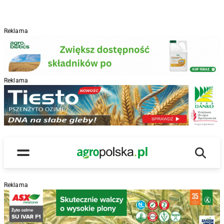
Reklama
Reklama
R
Wyszu
Main Logo
Menu
Reklama