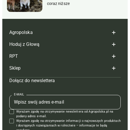
coraz niższe
Agropolska
Hoduj z Głową
Redakcja
RPT
Reklama
Hoduj z głową bydło
Sklep
Tagi
Hoduj z głową świnie
Redakcja
Dołącz do newslettera
Mapa serwisu
Prenumerata
Prenumerata
Czasopisma i prenumerata
Kontakt
Redakcja
Reklama
Książki
E-MAIL
Regulamin
Kontakt
Kontakt
Regulamin
Wyrażam zgodę na otrzymywanie newslettera od Agropolska.pl na
Polityka prywatności
Reklama
Krzyżówki
podany adres e-mail.
Wyrażam zgodę na otrzymywanie informacji o najnowszych produktach
i dostępnych rozwiązaniach w rolnictwie – informacje te będą