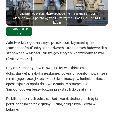
Policjanci odzyskali dwie drogocenne maszyny i zwrócili
właścicielowi, a potem wytropili i zatrzymali złodzieja. Fot. KPP
Lubin
ZOBACZ GALERIĘ
(1)
Zaledwie kilka godzin zajęło policjantom kryminalnym z
„samochodówki” odzyskanie dwóch skradzionych ładowarek o
szacowanej wartości 390 tysięcy złotych. Zatrzymany został
również złodziej.
Gdy do Komendy Powiatowej Policji w Lubinie (woj.
dolnośląskie) przybył mieszkaniec powiatu i poinformował, że z
terenu jego posesji ktoś ukradł dwie maszyny, funkcjonariusze
operacyjni z Zespołu ds. Zwalczania Przestępczości
Samochodowej bezzwłocznie przystąpili do działania.
Po kilku godzinach odnaleźli ładowarki. Jedna z nich była
porzucona na terenie gminy Rudna, druga była ukryta w
Lubinie.