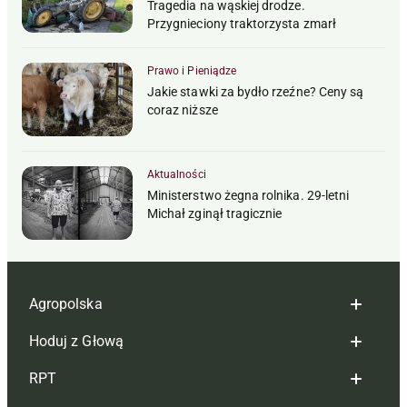
Tragedia na wąskiej drodze.
Przygnieciony traktorzysta zmarł
Prawo i Pieniądze
Jakie stawki za bydło rzeźne? Ceny są
coraz niższe
Aktualności
Ministerstwo żegna rolnika. 29-letni
Michał zginął tragicznie
Agropolska
Hoduj z Głową
Redakcja
RPT
Reklama
Hoduj z głową bydło