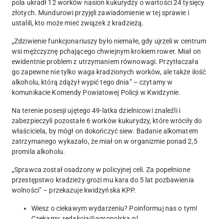
pola ukradł 12 worków nasion kukurydzy o wartości 24 tysięcy
złotych. Mundurowi przyjęli zawiadomienie w tej sprawie i
ustalili, kto może mieć związek z kradzieżą.
„Zdziwienie funkcjonariuszy było niemałe, gdy ujrzeli w centrum
wsi mężczyznę pchającego chwiejnym krokiem rower. Miał on
ewidentnie problem z utrzymaniem równowagi.
Przytłaczała
go zapewne nie tylko waga kradzionych worków, ale także ilość
alkoholu, którą zdążył wypić tego dnia
” – czytamy w
komunikacie Komendy Powiatowej Policji w Kwidzynie.
Na terenie posesji ujętego 49-latka dzielnicowi znaleźli i
zabezpieczyli pozostałe 6 worków kukurydzy, które wróciły do
właściciela, by mógł on dokończyć siew.
Badanie alkomatem
zatrzymanego wykazało, że miał on w organizmie ponad 2,5
promila alkoholu.
„Sprawca został osadzony w policyjnej celi. Za popełnione
przestępstwo kradzieży grozi mu kara do 5 lat pozbawienia
wolności” – przekazuje kwidzyńska KPP.
Wiesz o ciekawym wydarzeniu? Poinformuj nas o tym!
Czekamy:
redakcja@agropolska.pl