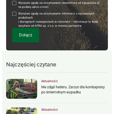
Wyrażam zgodę na otrzymywanie newslettera od Agropolska.pl
na podany adres e-mail.
Wyrażam zgodę na otrzymywanie informacji o najnowszych
produktach
i dostępnych rozwiązaniach w rolnictwie – informacje te będą
wysyłane od APRA sp. z o.o. w imieniu partnerów.
Najczęściej czytane
Aktualności
Nie zdjął hederu. Zarzut dla kombajnisty
po śmiertelnym wypadku
Aktualności