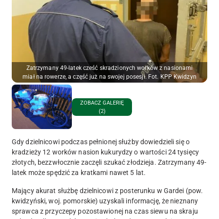
Zatrzymany 49-latek cześć skradzionych worków z nasionami
miał na rowerze, a część już na swojej posesji. Fot. KPP Kwidzyn
ZOBACZ GALERIĘ
(2)
Gdy dzielnicowi podczas pełnionej służby dowiedzieli się o
kradzieży 12 worków nasion kukurydzy o wartości 24 tysięcy
złotych, bezzwłocznie zaczęli szukać złodzieja. Zatrzymany 49-
latek może spędzić za kratkami nawet 5 lat.
Mający akurat służbę dzielnicowi z posterunku w Gardei (pow.
kwidzyński, woj. pomorskie) uzyskali informację, że nieznany
sprawca z przyczepy pozostawionej na czas siewu na skraju