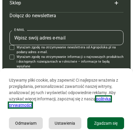
Sklep
Tagi
Hoduj z głową świnie
Redakcja
Dołącz do newslettera
Mapa serwisu
Prenumerata
Prenumerata
Czasopisma i prenumerata
Kontakt
Redakcja
Reklama
Książki
E-MAIL
Regulamin
Kontakt
Kontakt
Regulamin
Wyrażam zgodę na otrzymywanie newslettera od Agropolska.pl na
Polityka prywatności
Reklama
Krzyżówki
podany adres e-mail.
Wyrażam zgodę na otrzymywanie informacji o najnowszych produktach
i dostępnych rozwiązaniach w rolnictwie – informacje te będą
wysyłane
od APRA sp. z o.o. w imieniu partnerów.
Używamy pliki cookie, aby zapewnić Ci najlepsze wrażenia z
przeglądania, personalizować zawartość naszej witryny,
analizować jej ruch i wyświetlać odpowiednie reklamy. Aby
uzyskać więcej informacji, zapoznaj się z naszą
polityką
prywatności
.
Odmawiam
Ustawienia
Zgadzam się
Copyright © 2026 Agencja Promocji Rolnictwa i Agrobiznesu APRA