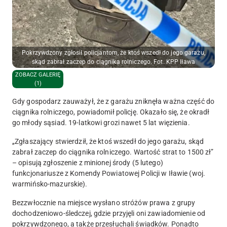
Pokrzywdzony zgłosił policjantom, że ktoś wszedł do jego garażu,
skąd zabrał zaczep do ciągnika rolniczego. Fot. KPP Iława
ZOBACZ GALERIĘ
(1)
Gdy gospodarz zauważył, że z garażu zniknęła ważna część do
ciągnika rolniczego, powiadomił policję. Okazało się, że okradł
go młody sąsiad. 19-latkowi grozi nawet 5 lat więzienia.
„Zgłaszający stwierdził, że ktoś wszedł do jego garażu, skąd
zabrał zaczep do ciągnika rolniczego. Wartość strat to 1500 zł
”
– opisują zgłoszenie z minionej środy (5 lutego)
funkcjonariusze z Komendy Powiatowej Policji w Iławie (woj.
warmińsko-mazurskie).
Bezzwłocznie na miejsce wysłano stróżów prawa z grupy
dochodzeniowo-śledczej, gdzie przyjęli oni zawiadomienie od
pokrzywdzonego, a także przesłuchali świadków. Ponadto