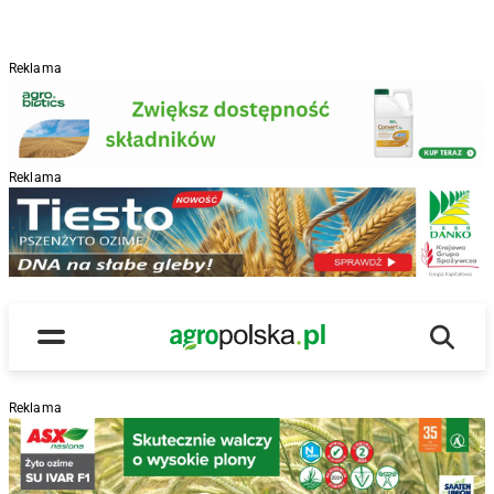
Reklama
Reklama
R
Wyszu
Main Logo
Menu
Reklama