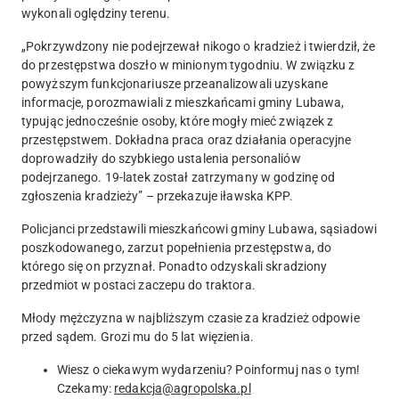
wykonali oględziny terenu.
„Pokrzywdzony nie podejrzewał nikogo o kradzież i twierdził, że
do przestępstwa doszło w minionym tygodniu. W związku z
powyższym funkcjonariusze przeanalizowali uzyskane
informacje, porozmawiali z mieszkańcami gminy Lubawa,
typując jednocześnie osoby, które mogły mieć związek z
przestępstwem. Dokładna praca oraz działania operacyjne
doprowadziły do szybkiego ustalenia personaliów
podejrzanego.
19-latek został zatrzymany w godzinę od
zgłoszenia kradzieży
” – przekazuje iławska KPP.
Policjanci przedstawili mieszkańcowi gminy Lubawa, sąsiadowi
poszkodowanego, zarzut popełnienia przestępstwa, do
którego się on przyznał. Ponadto
odzyskali skradziony
przedmiot w postaci zaczepu do traktora
.
Młody mężczyzna w najbliższym czasie za kradzież odpowie
przed sądem. Grozi mu do 5 lat więzienia.
Wiesz o ciekawym wydarzeniu? Poinformuj nas o tym!
Czekamy:
redakcja@agropolska.pl