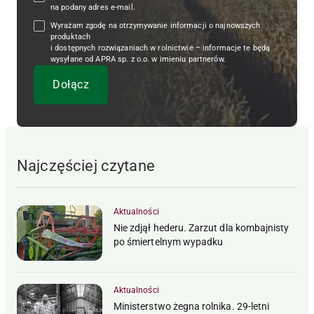
na podany adres e-mail.
Wyrażam zgodę na otrzymywanie informacji o najnowszych
produktach
i dostępnych rozwiązaniach w rolnictwie – informacje te będą
wysyłane od APRA sp. z o.o. w imieniu partnerów.
Najczęściej czytane
Aktualności
Nie zdjął hederu. Zarzut dla kombajnisty
po śmiertelnym wypadku
Aktualności
Ministerstwo żegna rolnika. 29-letni