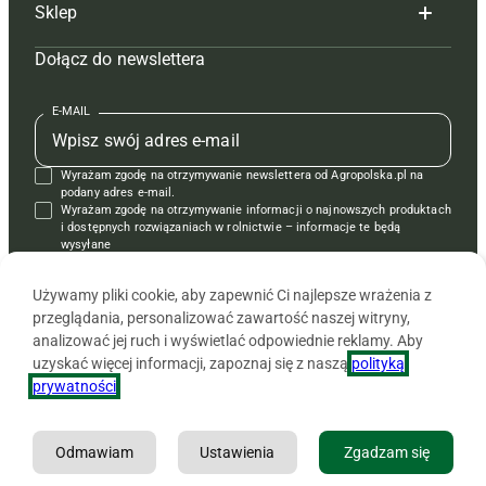
Sklep
Tagi
Hoduj z głową świnie
Redakcja
Dołącz do newslettera
Mapa serwisu
Prenumerata
Prenumerata
Czasopisma i prenumerata
Kontakt
Redakcja
Reklama
Książki
E-MAIL
Regulamin
Kontakt
Kontakt
Regulamin
Wyrażam zgodę na otrzymywanie newslettera od Agropolska.pl na
Polityka prywatności
Reklama
Krzyżówki
podany adres e-mail.
Wyrażam zgodę na otrzymywanie informacji o najnowszych produktach
i dostępnych rozwiązaniach w rolnictwie – informacje te będą
wysyłane
od APRA sp. z o.o. w imieniu partnerów.
Używamy pliki cookie, aby zapewnić Ci najlepsze wrażenia z
przeglądania, personalizować zawartość naszej witryny,
analizować jej ruch i wyświetlać odpowiednie reklamy. Aby
uzyskać więcej informacji, zapoznaj się z naszą
polityką
prywatności
.
Odmawiam
Ustawienia
Zgadzam się
Copyright © 2026 Agencja Promocji Rolnictwa i Agrobiznesu APRA