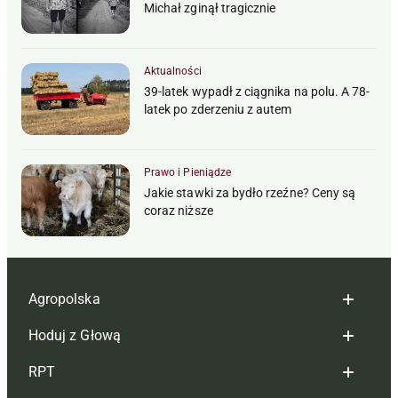
Michał zginął tragicznie
Aktualności
39-latek wypadł z ciągnika na polu. A 78-
latek po zderzeniu z autem
Prawo i Pieniądze
Jakie stawki za bydło rzeźne? Ceny są
coraz niższe
Agropolska
Hoduj z Głową
Redakcja
RPT
Reklama
Hoduj z głową bydło