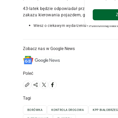
43-latek będzie odpowiadał przed sądem. Za ob
zakazu kierowania pojazdem, grozi mu kara od 
Wiesz o ciekawym wydarzeniu? Poinformuj nas 
Zobacz nas w Google News
Poleć
Tagi
BORÓWKA
KONTROLA DROGOWA
KPP BIAŁOBRZEG