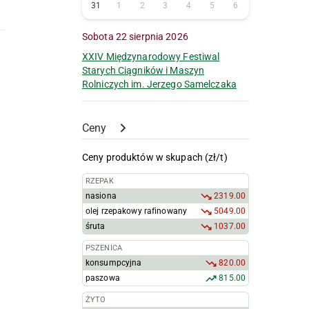
31
1
2
3
4
5
6
Sobota 22 sierpnia 2026
XXIV Międzynarodowy Festiwal
Starych Ciągników i Maszyn
Rolniczych im. Jerzego Samelczaka
Ceny
Ceny produktów w skupach (zł/t)
RZEPAK
nasiona
2319.00
olej rzepakowy rafinowany
5049.00
śruta
1037.00
PSZENICA
konsumpcyjna
820.00
paszowa
815.00
ŻYTO