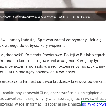
 się poszukiwany do odbycia kary więzienia. Fot. ILUSTRACJA_Policja
ówki amerykańskiej. Sprawca został zatrzymany. Jak się
ukiwanego do odbycia kary więzienia.
 z „drogówki” Komendy Powiatowej Policji w Białobrzegach
 Promna do kontroli drogowej volkswagena. Kierujący tym
kaz prowadzenia pojazdów, a jednocześnie był poszukiwany
y 2 lat i 6 miesięcy pozbawienia wolności.
e mężczyzna ten jest sprawcą kradzieży krzewów borówki
ocy dokonał on kradzieży 30 sztuk krzewów o łącznej
i cookie, aby zapewnić Ci najlepsze wrażenia z przeglądania,
i po usłyszeniu zarzutów osadzony w policyjnym areszcie.
ać zawartość naszej witryny, analizować jej ruch i wyświetlać
ł utracone krzewy – informuje asp. Joanna Golus, oficer
uzyskać więcej informacji, zapoznaj się z naszą
polityką pryw