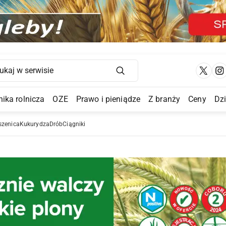
Main Navigation
ika rolnicza
OZE
Prawo i pieniądze
Z branży
Ceny
Dz
a Submenu
szenica
Kukurydza
Drób
Ciągniki