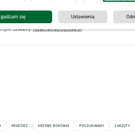
a przestępstwa, czyli kradzież oraz złamanie sądowego
Zgadzam się
Ustawienia
Od
3 miesięcy do 5 lat pozbawienia wolności.
o tym! Czekamy:
redakcja@agropolska.pl
I
KRADZIEŻ
KRZEWY BORÓWKI
POSZUKIWANY
ZARZUTY