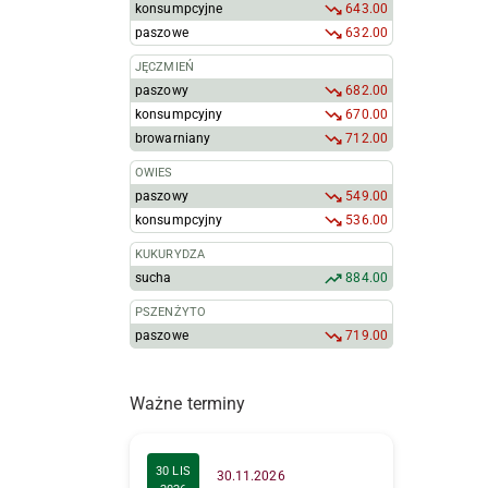
konsumpcyjne
643.00
paszowe
632.00
JĘCZMIEŃ
paszowy
682.00
konsumpcyjny
670.00
browarniany
712.00
OWIES
paszowy
549.00
konsumpcyjny
536.00
KUKURYDZA
sucha
884.00
PSZENŻYTO
paszowe
719.00
Ważne terminy
30 LIS
30.11.2026