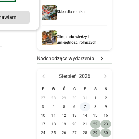
Sklep dla rolnika
mawiam
Olimpiada wiedzy i
umiejętności rolniczych
Nadchodzące wydarzenia
Sierpień
2026
P
W
Ś
C
P
S
N
27
28
29
30
31
1
2
3
4
5
6
7
8
9
10
11
12
13
14
15
16
17
18
19
20
21
22
23
24
25
26
27
28
29
30