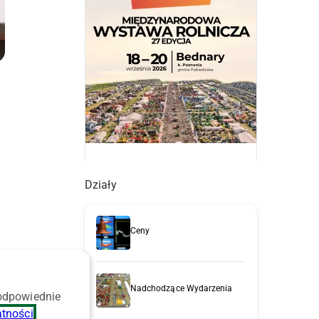
Działy
Ceny
Nadchodzące Wydarzenia
 odpowiednie
atności
.