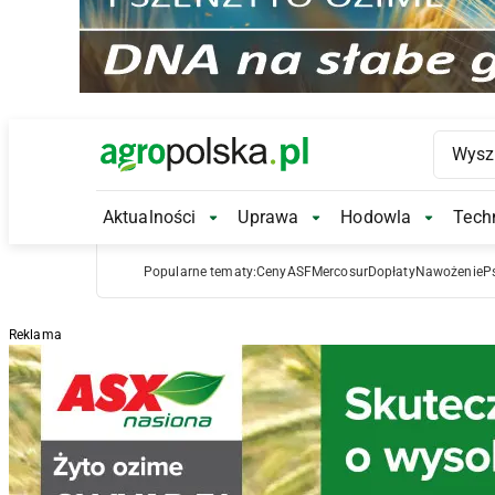
Main Logo
Aktualności
Uprawa
Hodowla
Techn
Aktualności Submenu
Uprawa Submenu
Hodowl
Popularne tematy:
Ceny
ASF
Mercosur
Dopłaty
Nawożenie
P
Reklama