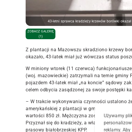
43-letni sprawca kradzieży krzewów borówki okazał
ZOBACZ GALERIĘ
(1)
Z plantacji na Mazowszu skradziono krzewy bor
okazało, 43-latek miał już wówczas status posz
W miniony wtorek (11 czerwca) funkcjonariusze
(woj. mazowieckie) zatrzymali na ternie gminy
pojazdem 43-latek miał „na koncie” sądowy za
celem odbycia zasądzonej za swoje postępki kar
–
W trakcie wykonywania czynności ustalono ż
amerykańskiej z plantacji w gminie Promna.
W n
Używamy plik
wartości 850 zł. Mężczyzna został zatrzymany 
personalizow
Przyznał się do kradzieży, a właściciel odzyska
reklamy. Aby 
prasowy białobrzeskiej KPP.