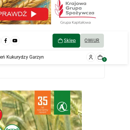
Sklep
OWiUR
ień Kukurydzy Garzyn
0