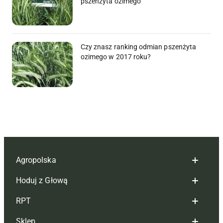
pszenżyta ozimego
Czy znasz ranking odmian pszenżyta
ozimego w 2017 roku?
Agropolska
Hoduj z Głową
Redakcja
RPT
Reklama
Hoduj z głową bydło
Sklep