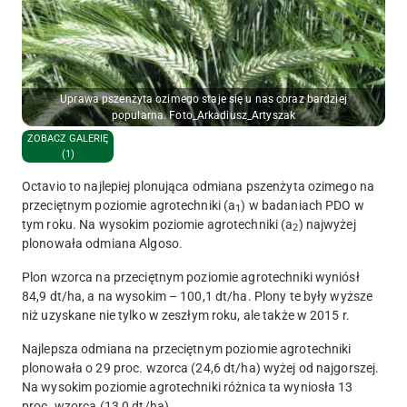
Uprawa pszenżyta ozimego staje się u nas coraz bardziej
popularna. Foto_Arkadiusz_Artyszak
ZOBACZ GALERIĘ
(1)
Octavio to najlepiej plonująca odmiana pszenżyta ozimego na
przeciętnym poziomie agrotechniki (a
) w badaniach PDO w
1
tym roku. Na wysokim poziomie agrotechniki (a
) najwyżej
2
plonowała odmiana Algoso.
Plon wzorca na przeciętnym poziomie agrotechniki wyniósł
84,9 dt/ha, a na wysokim – 100,1 dt/ha. Plony te były wyższe
niż uzyskane nie tylko w zeszłym roku, ale także w 2015 r.
Najlepsza odmiana na przeciętnym poziomie agrotechniki
plonowała o 29 proc. wzorca (24,6 dt/ha) wyżej od najgorszej.
Na wysokim poziomie agrotechniki różnica ta wyniosła 13
proc. wzorca (13,0 dt/ha).