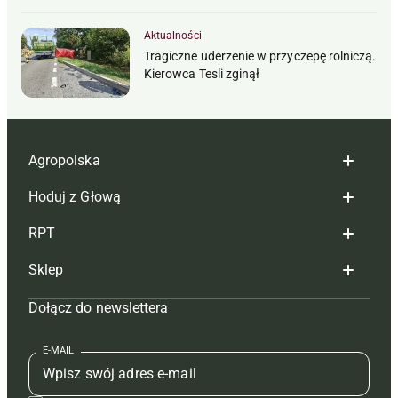
Aktualności
Tragiczne uderzenie w przyczepę rolniczą.
Kierowca Tesli zginął
Agropolska
Hoduj z Głową
Redakcja
RPT
Reklama
Hoduj z głową bydło
Sklep
Tagi
Hoduj z głową świnie
Redakcja
Dołącz do newslettera
Mapa serwisu
Prenumerata
Prenumerata
Czasopisma i prenumerata
Kontakt
Redakcja
Reklama
Książki
E-MAIL
Regulamin
Kontakt
Kontakt
Regulamin