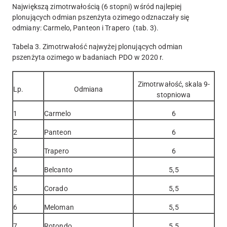
Największą zimotrwałością (6 stopni) wśród najlepiej
plonujących odmian pszenżyta ozimego odznaczały się
odmiany: Carmelo, Panteon i Trapero (tab. 3).
Tabela 3. Zimotrwałość najwyżej plonujących odmian
pszenżyta ozimego w badaniach PDO w 2020 r.
Zimotrwałość, skala 9-
Lp.
Odmiana
stopniowa
1
Carmelo
6
2
Panteon
6
3
Trapero
6
4
Belcanto
5,5
5
Corado
5,5
6
Meloman
5,5
7
Rotondo
5,5