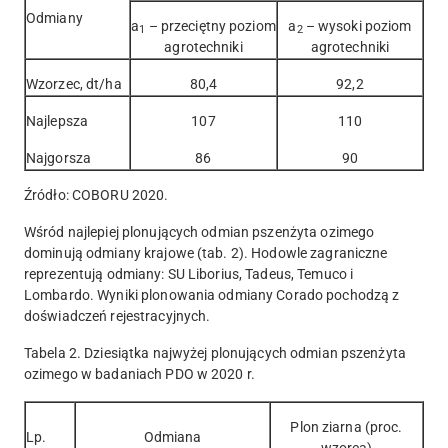
Odmiany
a
– przeciętny poziom
a
– wysoki poziom
1
2
agrotechniki
agrotechniki
Wzorzec, dt/ha
80,4
92,2
Najlepsza
107
110
Najgorsza
86
90
Źródło: COBORU 2020.
Wśród najlepiej plonujących odmian pszenżyta ozimego
dominują odmiany krajowe (tab. 2). Hodowle zagraniczne
reprezentują odmiany: SU Liborius, Tadeus, Temuco i
Lombardo. Wyniki plonowania odmiany Corado pochodzą z
doświadczeń rejestracyjnych.
Tabela 2. Dziesiątka najwyżej plonujących odmian pszenżyta
ozimego w badaniach PDO w 2020 r.
Plon ziarna (proc.
Lp.
Odmiana
wzorca)