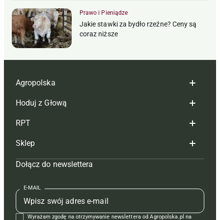
Prawo i Pieniądze
Jakie stawki za bydło rzeźne? Ceny są
coraz niższe
Agropolska
Hoduj z Głową
Redakcja
RPT
Reklama
Hoduj z głową bydło
Sklep
Tagi
Hoduj z głową świnie
Redakcja
Dołącz do newslettera
Mapa serwisu
Prenumerata
Prenumerata
Czasopisma i prenumerata
Kontakt
Redakcja
Reklama
Książki
E-MAIL
Regulamin
Kontakt
Kontakt
Regulamin
Wyrażam zgodę na otrzymywanie newslettera od Agropolska.pl na