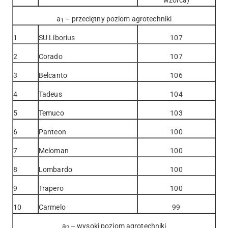
a
– przeciętny poziom agrotechniki
1
1
SU Liborius
107
2
Corado
107
3
Belcanto
106
4
Tadeus
104
5
Temuco
103
6
Panteon
100
7
Meloman
100
8
Lombardo
100
9
Trapero
100
10
Carmelo
99
a
– wysoki poziom agrotechniki
2