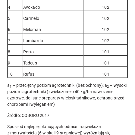
4
Avokado
102
5
Carmelo
102
6
Meloman
102
7
Lombardo
102
8
Porto
101
9
Tadeus
101
10
Rufus
101
a
– przeciętny poziom agrotechniki (bez ochrony); a
– wysoki
1
2
poziom agrotechniki (zwiększone o 40 kg/ha nawożenie
azotowe, dolistne preparaty wieloskładnikowe, ochrona przed
chorobami i wyleganiem)
Źródło: COBORU 2017
Spośród najlepiej plonujących odmian największą
zimotrwałością (6 w skali 9-stopniowej) wyróżniają się