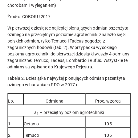
chorobami i wyleganiem)
Źródło: COBORU 2017
W pierwszej dziesiątce najlepiej plonujących odmian pszenżyta
ozimego na przeciętnym poziomie agrotechniki znalazło się 8
polskich odmian, tylko Temuco i Tadeus pogodzą z
zagranicznych hodowli (tab. 2). W przypadku wysokiego
poziomu agrotechniki do pierwszej dziesiątki weszły 4 odmiany
zagraniczne: Temuco, Tadeus, Lombardo i Rufus. Wszystkie te
odmiany są wpisane do Krajowego Rejestru.
Tabela 2. Dziesiątka najwyżej plonujących odmian pszenżyta
ozimego w badaniach PDO w 2017 r.
Lp.
Odmiana
Proc. wzorca
a
– przeciętny poziom agrotechniki
1
1
Octavio
105
2
Temuco
105