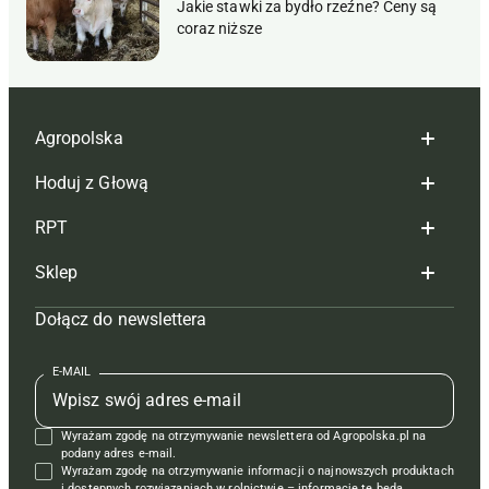
Jakie stawki za bydło rzeźne? Ceny są
coraz niższe
Agropolska
Hoduj z Głową
Redakcja
RPT
Reklama
Hoduj z głową bydło
Sklep
Tagi
Hoduj z głową świnie
Redakcja
Dołącz do newslettera
Mapa serwisu
Prenumerata
Prenumerata
Czasopisma i prenumerata
Kontakt
Redakcja
Reklama
Książki
E-MAIL
Regulamin
Kontakt
Kontakt
Regulamin
Wyrażam zgodę na otrzymywanie newslettera od Agropolska.pl na
Polityka prywatności
Reklama
Krzyżówki
podany adres e-mail.
Wyrażam zgodę na otrzymywanie informacji o najnowszych produktach
i dostępnych rozwiązaniach w rolnictwie – informacje te będą