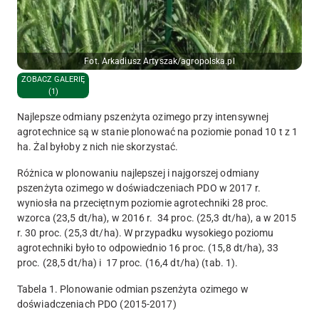
Fot. Arkadiusz Artyszak/agropolska.pl
ZOBACZ GALERIĘ
(1)
Najlepsze odmiany pszenżyta ozimego przy intensywnej
agrotechnice są w stanie plonować na poziomie ponad 10 t z 1
ha. Żal byłoby z nich nie skorzystać.
Różnica w plonowaniu najlepszej i najgorszej odmiany
pszenżyta ozimego w doświadczeniach PDO w 2017 r.
wyniosła na przeciętnym poziomie agrotechniki 28 proc.
wzorca (23,5 dt/ha), w 2016 r. 34 proc. (25,3 dt/ha), a w 2015
r. 30 proc. (25,3 dt/ha). W przypadku wysokiego poziomu
agrotechniki było to odpowiednio 16 proc. (15,8 dt/ha), 33
proc. (28,5 dt/ha) i 17 proc. (16,4 dt/ha) (tab. 1).
Tabela 1. Plonowanie odmian pszenżyta ozimego w
doświadczeniach PDO (2015-2017)