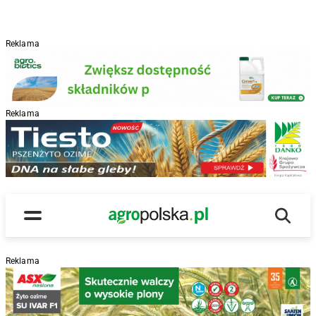
Reklama
Reklama
R
Wyszu
Main Logo
Menu
Reklama