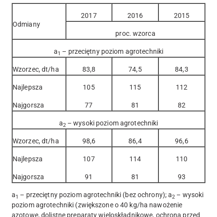
2017
2016
2015
Odmiany
proc. wzorca
a
– przeciętny poziom agrotechniki
1
Wzorzec, dt/ha
83,8
74,5
84,3
Najlepsza
105
115
112
Najgorsza
77
81
82
a
– wysoki poziom agrotechniki
2
Wzorzec, dt/ha
98,6
86,4
96,6
Najlepsza
107
114
110
Najgorsza
91
81
93
a
– przeciętny poziom agrotechniki (bez ochrony); a
– wysoki
1
2
poziom agrotechniki (zwiększone o 40 kg/ha nawożenie
azotowe, dolistne preparaty wieloskładnikowe, ochrona przed