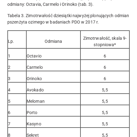
odmiany: Octavia, Carmelo i Orinoko (tab. 3).
Tabela 3. Zimotrwałość dziesiątki najwyżej plonujących odmian
pszenżyta ozimego w badaniach PDO w 2017 r.
Zimotrwałość, skala 9-
Lp.
Odmiana
stopniowa*
1
Octavio
6
2
Carmelo
6
3
Orinoko
6
4
Avokado
5,5
5
Meloman
5,5
6
Porto
5,5
7
Kasyno
5,5
8
Sekret
5,5