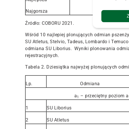
Najgorsza
81
Źródło: COBORU 2021.
Wśród 10 najlepiej plonujących odmian pszenży
SU Atletus, Stelvio, Tadeus, Lombardo i Temuco
odmiana SU Liborius. Wyniki plonowania odmia
rejestracyjnych.
Tabela 2. Dziesiątka najwyżej plonujących od
Lp.
Odmiana
a
– przeciętny poziom a
1
1
SU Liborius
2
SU Atletus