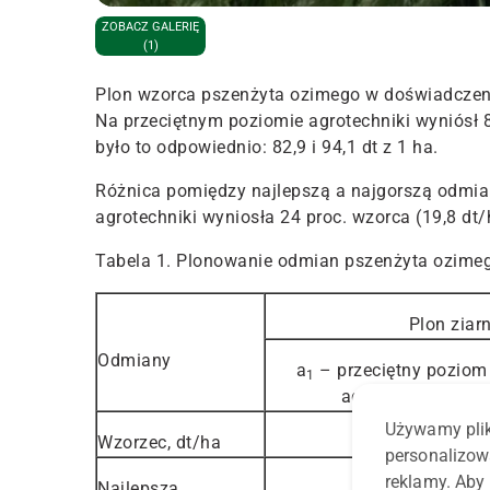
ZOBACZ GALERIĘ
(1)
Plon wzorca pszenżyta ozimego w doświadczeni
Na przeciętnym poziomie agrotechniki wyniósł 8
było to odpowiednio: 82,9 i 94,1 dt z 1 ha.
Różnica pomiędzy najlepszą a najgorszą odmia
agrotechniki wyniosła 24 proc. wzorca (19,8 dt/h
Tabela 1. Plonowanie odmian pszenżyta ozime
Plon ziar
Odmiany
a
– przeciętny poziom
1
agrotechniki
Używamy plik
Wzorzec, dt/ha
82,7
personalizow
reklamy. Aby 
Najlepsza
105