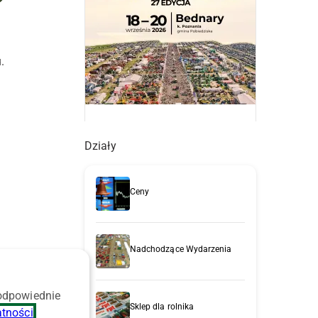
.
Działy
Ceny
Nadchodzące Wydarzenia
 odpowiednie
Sklep dla rolnika
atności
.