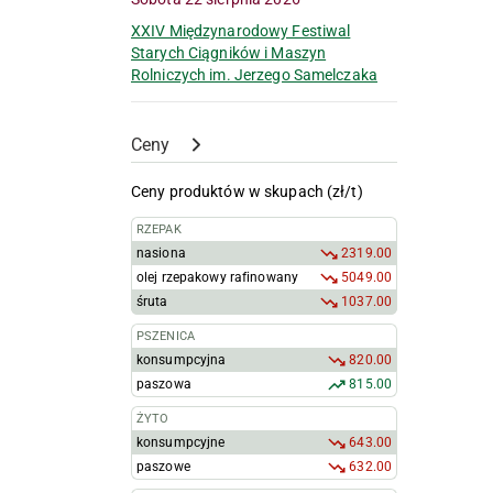
XXIV Międzynarodowy Festiwal
Starych Ciągników i Maszyn
Rolniczych im. Jerzego Samelczaka
Ceny
Ceny produktów w skupach (zł/t)
RZEPAK
nasiona
2319.00
olej rzepakowy rafinowany
5049.00
śruta
1037.00
PSZENICA
konsumpcyjna
820.00
paszowa
815.00
ŻYTO
konsumpcyjne
643.00
paszowe
632.00