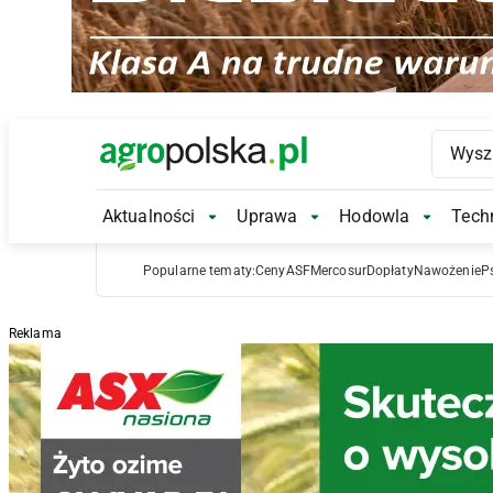
Main Logo
Aktualności
Uprawa
Hodowla
Techn
Aktualności Submenu
Uprawa Submenu
Hodowl
Popularne tematy:
Ceny
ASF
Mercosur
Dopłaty
Nawożenie
P
Reklama