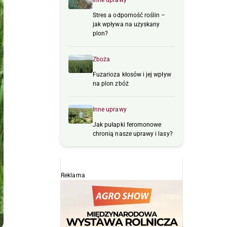
Inne uprawy
Stres a odporność roślin –
jak wpływa na uzyskany
plon?
Zboża
Fuzarioza kłosów i jej wpływ
na plon zbóż
Inne uprawy
Jak pułapki feromonowe
chronią nasze uprawy i lasy?
Reklama