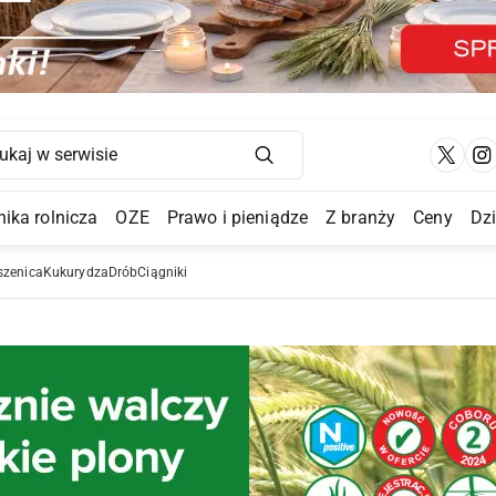
Main Navigation
ika rolnicza
OZE
Prawo i pieniądze
Z branży
Ceny
Dz
a Submenu
szenica
Kukurydza
Drób
Ciągniki