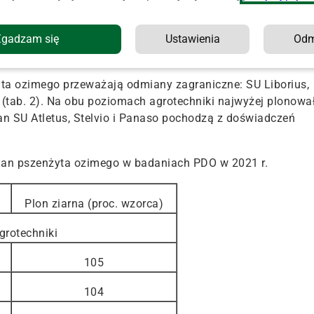
89
Zgadzam się
Ustawienia
Od
ta ozimego przeważają odmiany zagraniczne: SU Liborius,
 (tab. 2). Na obu poziomach agrotechniki najwyżej plonowa
n SU Atletus, Stelvio i Panaso pochodzą z doświadczeń
mian pszenżyta ozimego w badaniach PDO w 2021 r.
Plon ziarna (proc. wzorca)
grotechniki
105
104