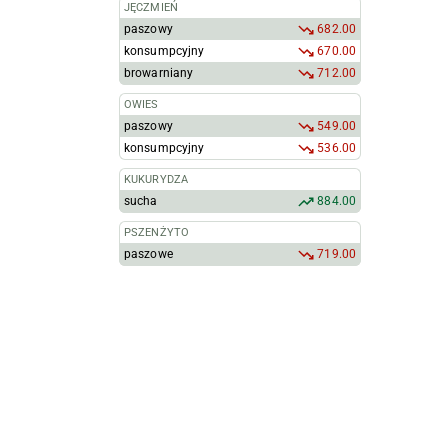
JĘCZMIEŃ
paszowy
682.00
konsumpcyjny
670.00
browarniany
712.00
OWIES
paszowy
549.00
konsumpcyjny
536.00
KUKURYDZA
sucha
884.00
PSZENŻYTO
paszowe
719.00