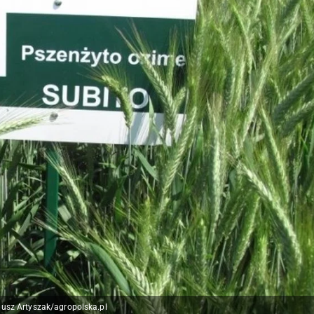
iusz Artyszak/agropolska.pl