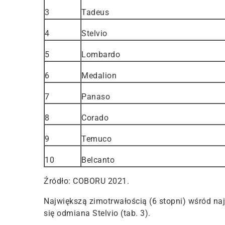
3
Tadeus
4
Stelvio
5
Lombardo
6
Medalion
7
Panaso
8
Corado
9
Temuco
10
Belcanto
Źródło: COBORU 2021.
Największą zimotrwałością (6 stopni) wśród na
się odmiana Stelvio (tab. 3).