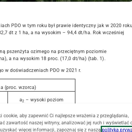
ach PDO w tym roku był prawie identyczny jak w 2020 roku
2,7 dt z 1 ha, a na wysokim – 94,4 dt/ha. Rok wcześniej
ną pszenżyta ozimego na przeciętnym poziomie
a), a na wysokim 18 proc. (17,0 dt/ha) (tab. 1).
go w doświadczeniach PDO w 2021 r.
na (proc. wzorca)
a
– wysoki poziom
2
agrotechniki
i cookie, aby zapewnić Ci najlepsze wrażenia z przeglądania,
94,4
ać zawartość naszej witryny, analizować jej ruch i wyświetlać
uzyskać więcej informacji, zapoznaj się z naszą
polityką pryw
107