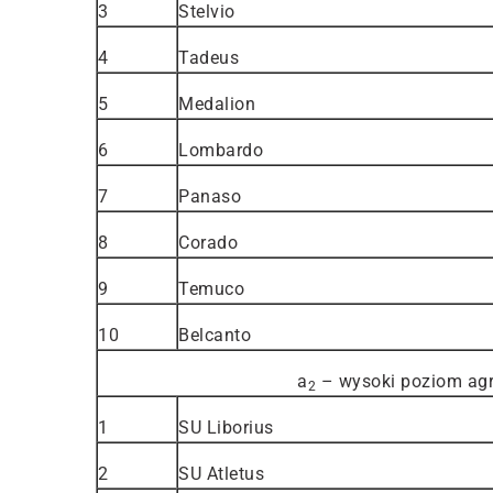
3
Stelvio
4
Tadeus
5
Medalion
6
Lombardo
7
Panaso
8
Corado
9
Temuco
10
Belcanto
a
– wysoki poziom agr
2
1
SU Liborius
2
SU Atletus