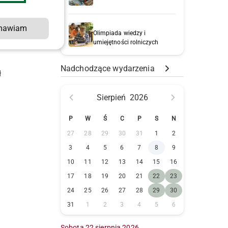
mawiam
Olimpiada wiedzy i
umiejętności rolniczych
Nadchodzące wydarzenia
ł
Sierpień
2026
P
W
Ś
C
P
S
N
27
28
29
30
31
1
2
3
4
5
6
7
8
9
10
11
12
13
14
15
16
17
18
19
20
21
22
23
24
25
26
27
28
29
30
31
1
2
3
4
5
6
Sobota 22 sierpnia 2026