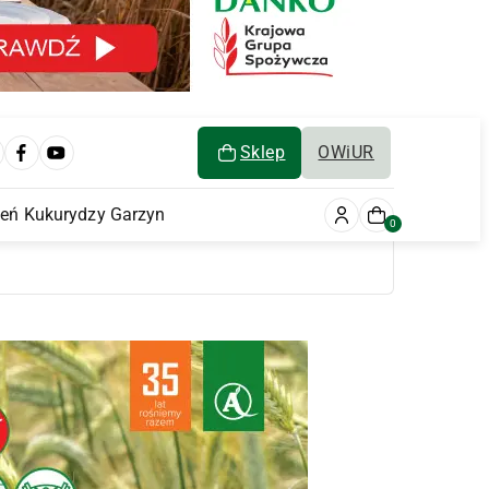
Sklep
OWiUR
ień Kukurydzy Garzyn
0