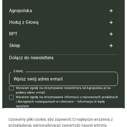
Agropolska
Hoduj z Głową
Redakcja
RPT
Reklama
Hoduj z głową bydło
Sklep
Tagi
Hoduj z głową świnie
Redakcja
Dołącz do newslettera
Mapa serwisu
Prenumerata
Prenumerata
Czasopisma i prenumerata
Kontakt
Redakcja
Reklama
Książki
E-MAIL
Regulamin
Kontakt
Kontakt
Regulamin
Wyrażam zgodę na otrzymywanie newslettera od Agropolska.pl na
Polityka prywatności
Reklama
Krzyżówki
podany adres e-mail.
Wyrażam zgodę na otrzymywanie informacji o najnowszych produktach
i dostępnych rozwiązaniach w rolnictwie – informacje te będą
wysyłane
od APRA sp. z o.o. w imieniu partnerów.
Używamy pliki cookie, aby zapewnić Ci najlepsze wrażenia z
przeglądania, personalizować zawartość naszej witryny,