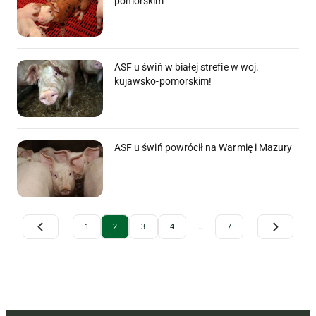
pomorskim
ASF u świń w białej strefie w woj.
kujawsko-pomorskim!
ASF u świń powrócił na Warmię i Mazury
Archive Pagination
1
2
3
4
…
7