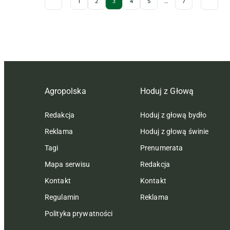
Archive Pagination
1
2
3
4
5
…
7
Agropolska
Hoduj z Głową
Redakcja
Hoduj z głową bydło
Reklama
Hoduj z głową świnie
Tagi
Prenumerata
Mapa serwisu
Redakcja
Kontakt
Kontakt
Regulamin
Reklama
Polityka prywatności