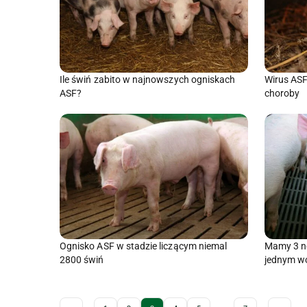
Ile świń zabito w najnowszych ogniskach
Wirus ASF 
ASF?
choroby
Ognisko ASF w stadzie liczącym niemal
Mamy 3 n
2800 świń
jednym w