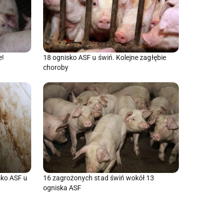
e!
18 ognisko ASF u świń. Kolejne zagłębie
choroby
sko ASF u
16 zagrożonych stad świń wokół 13
ogniska ASF