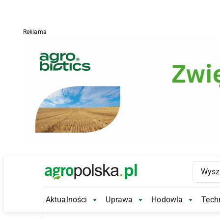
Reklama
Main Logo
Aktualności
Uprawa
Hodowla
Techn
Aktualności Submenu
Uprawa Submenu
Hodowl