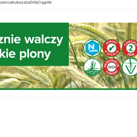
szenica
Kukurydza
Drób
Ciągniki