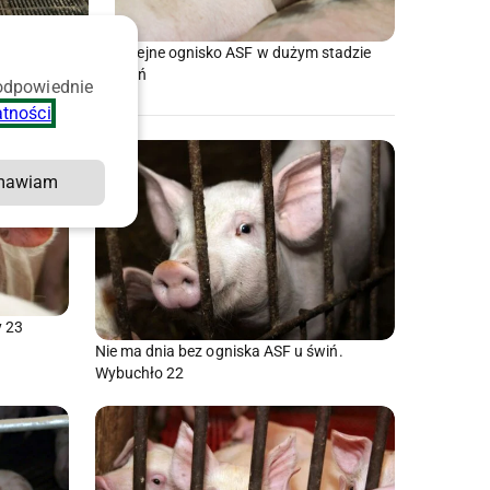
znaniem
Kolejne ognisko ASF w dużym stadzie
świń
 odpowiednie
atności
.
mawiam
y 23
Nie ma dnia bez ogniska ASF u świń.
Wybuchło 22