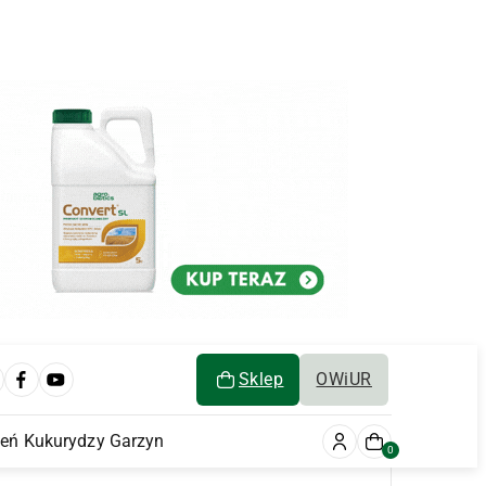
Sklep
OWiUR
ień Kukurydzy Garzyn
0