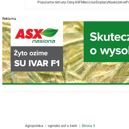
Popularne tematy:
Ceny
ASF
Mercosur
Dopłaty
Nawożenie
P
Reklama
Agropolska
ognisko asf u świń
Strona 3