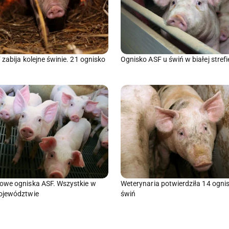
zabija kolejne świnie. 21 ognisko
Ognisko ASF u świń w białej strefi
owe ogniska ASF. Wszystkie w
Weterynaria potwierdziła 14 ogni
ojewództwie
świń