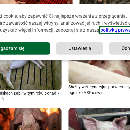
ASF szaleje w Wielkopolsce. Obszary
ASF u świń pod samym Po
i cookie, aby zapewnić Ci najlepsze wrażenia z przeglądania,
choroby coraz większe
ać zawartość naszej witryny, analizować jej ruch i wyświetlać
uzyskać więcej informacji, zapoznaj się z naszą
polityką pryw
Zgadzam się
Ustawienia
Od
Służby weterynaryjne potwierdził
ognisko ASF u świń
iskach zabił w tym roku ponad 7
wiń