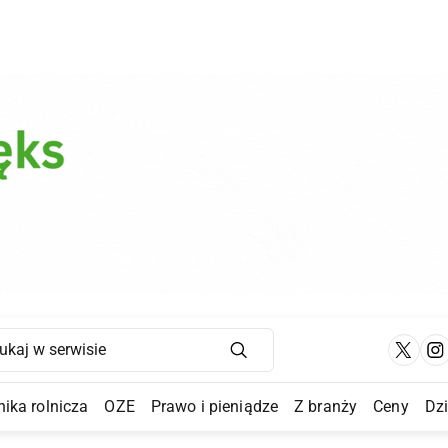
Main Navigation
ika rolnicza
OZE
Prawo i pieniądze
Z branży
Ceny
Dz
a Submenu