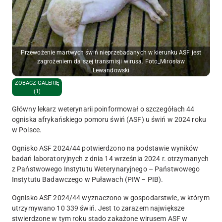
Przewożenie martwych świń nieprzebadanych w kierunku ASF jest
zagrożeniem dalszej transmisji wirusa. Foto_Mirosław
Lewandowski
ZOBACZ GALERIĘ
(1)
Główny lekarz weterynarii poinformował o szczegółach 44
ogniska afrykańskiego
pomoru świń (ASF) u świń w 2024 roku
w Polsce.
Ognisko ASF 2024/44 potwierdzono na podstawie wyników
badań laboratoryjnych z dnia 14 września 2024 r. otrzymanych
z Państwowego Instytutu Weterynaryjnego – Państwowego
Instytutu Badawczego w Puławach (PIW – PIB).
Ognisko ASF 2024/44 wyznaczono w gospodarstwie, w którym
utrzymywano
10 339 świń
. Jest to zarazem największe
stwierdzone w tym roku stado zakażone wirusem ASF w