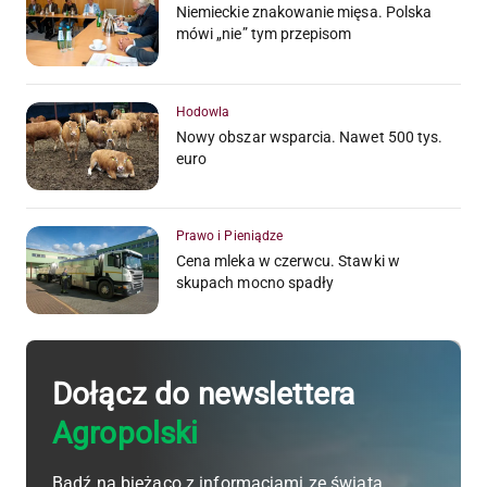
Niemieckie znakowanie mięsa. Polska
mówi „nie” tym przepisom
Hodowla
Nowy obszar wsparcia. Nawet 500 tys.
euro
Prawo i Pieniądze
Cena mleka w czerwcu. Stawki w
skupach mocno spadły
Dołącz do newslettera
Agropolski
Bądź na bieżąco z informacjami ze świata