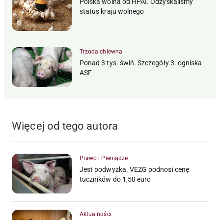
Polska wolna od HPAI. Odzyskaliśmy
status kraju wolnego
Trzoda chlewna
Ponad 3 tys. świń. Szczegóły 3. ogniska
ASF
Więcej od tego autora
Prawo i Pieniądze
Jest podwyżka. VEZG podnosi cenę
tuczników do 1,50 euro
Aktualności