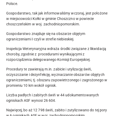
Polsce.
Gospodarstwo, tak jak informowaliśmy wczoraj, jest położone
w miejscowości
Kołki
w gminie
Choszczno
w powiecie
choszczeńskim
w woj.
zachodniopomorskim
.
Gospodarstwo znajduje się na obszarze objętym
ograniczeniami I czyli w strefie niebieskiej.
Inspekcja Weterynaryjna wdraża środki związane z likwidacją
choroby, zgodnie z procedurami wynikającymi z
rozporządzenia delegowanego Komisji Europejskiej.
Procedury te zawierają m.in. zabicie i utylizację świń,
oczyszczanie i dezynfekcję, wyznaczanie obszarów objętych
ograniczeniami, tj. obszaru zapowietrzonego i zagrożonego w
promieniu 10 km wokół ognisk.
Liczba padłych i zabitych świń w 44 udokumentowanych
ogniskach ASF wynosi
26 604
.
Najwięcej, bo aż
12 798 świń
, zabito i zutylizowano do tej pory
w 6 ogniskach ASF w woj. zachodniopomorskim.