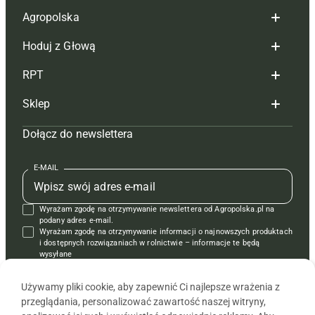
Agropolska
Hoduj z Głową
Redakcja
RPT
Reklama
Hoduj z głową bydło
Sklep
Tagi
Hoduj z głową świnie
Redakcja
Dołącz do newslettera
Mapa serwisu
Prenumerata
Prenumerata
Czasopisma i prenumerata
Kontakt
Redakcja
Reklama
Książki
E-MAIL
Regulamin
Kontakt
Kontakt
Regulamin
Wyrażam zgodę na otrzymywanie newslettera od Agropolska.pl na
Polityka prywatności
Reklama
Krzyżówki
podany adres e-mail.
Wyrażam zgodę na otrzymywanie informacji o najnowszych produktach
i dostępnych rozwiązaniach w rolnictwie – informacje te będą
wysyłane
od APRA sp. z o.o. w imieniu partnerów.
Używamy pliki cookie, aby zapewnić Ci najlepsze wrażenia z
przeglądania, personalizować zawartość naszej witryny,