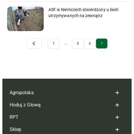
ASF w Niemczech stwierdzony u świń
utrzymywanych na zewnątrz
Archive Pagination
1
…
5
6
7
Agropolska
Hoduj z Głową
Redakcja
RPT
Reklama
Hoduj z głową bydło
Sklep
Tagi
Hoduj z głową świnie
Redakcja