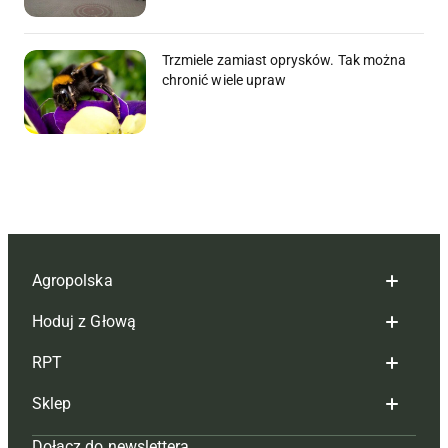
Trzmiele zamiast oprysków. Tak można
chronić wiele upraw
Agropolska
Hoduj z Głową
Redakcja
RPT
Reklama
Hoduj z głową bydło
Sklep
Tagi
Hoduj z głową świnie
Redakcja
Dołącz do newslettera