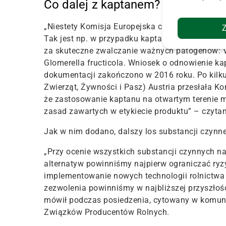
Co dalej z kaptanem?
„Niestety Komisja Europejska cały czas prowadz
Tak jest np. w przypadku kaptanu, która jest c
za skuteczne zwalczanie ważnych patogenów: Ven
Glomerella fructicola. Wniosek o odnowienie ka
dokumentacji zakończono w 2016 roku. Po kilk
Zwierząt, Żywności i Pasz) Austria przesłała Ko
że zastosowanie kaptanu na otwartym terenie 
zasad zawartych w etykiecie produktu” – czyta
Jak w nim dodano, dalszy los substancji czynne
„Przy ocenie wszystkich substancji czynnych n
alternatyw powinniśmy najpierw ograniczać ryz
implementowanie nowych technologii rolnictwa
zezwolenia powinniśmy w najbliższej przyszłoś
mówił podczas posiedzenia, cytowany w komuni
Związków Producentów Rolnych.