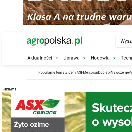
Main Logo
Aktualności
Uprawa
Hodowla
Techn
Aktualności Submenu
Uprawa Submenu
Hodowl
Popularne tematy:
Ceny
ASF
Mercosur
Dopłaty
Nawożenie
P
Reklama