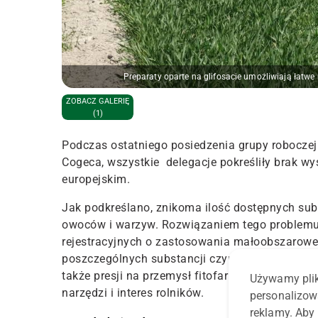
Preparaty oparte na glifosacie umożliwiają łatwe
ZOBACZ GALERIĘ
(1)
Podczas ostatniego posiedzenia grupy roboczej 
Cogeca, wszystkie delegacje pokreśliły brak wy
europejskim.
Jak podkreślano, znikoma ilość dostępnych sub
owoców i warzyw. Rozwiązaniem tego problemu 
rejestracyjnych o zastosowania małoobszarow
poszczególnych substancji czynnych. W ocenie r
także presji na przemysł fitofarmaceutyczny i i
Używamy plik
narzędzi i interes rolników.
personalizow
reklamy. Aby 