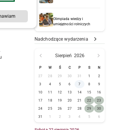
mawiam
Olimpiada wiedzy i
umiejętności rolniczych
Nadchodzące wydarzenia
,
Sierpień
2026
u
P
W
Ś
C
P
S
N
27
28
29
30
31
1
2
3
4
5
6
7
8
9
10
11
12
13
14
15
16
17
18
19
20
21
22
23
–
24
25
26
27
28
29
30
31
1
2
3
4
5
6
Sobota 22 sierpnia 2026