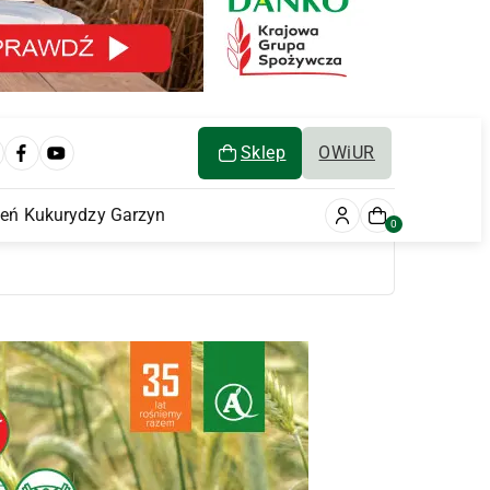
Sklep
OWiUR
ień Kukurydzy Garzyn
0