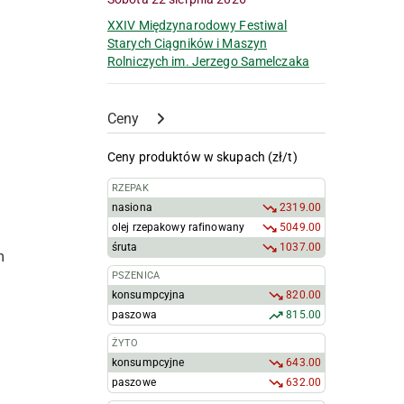
XXIV Międzynarodowy Festiwal
Starych Ciągników i Maszyn
Rolniczych im. Jerzego Samelczaka
Ceny
Ceny produktów w skupach (zł/t)
RZEPAK
nasiona
2319.00
olej rzepakowy rafinowany
5049.00
śruta
1037.00
m
PSZENICA
konsumpcyjna
820.00
paszowa
815.00
ŻYTO
konsumpcyjne
643.00
paszowe
632.00