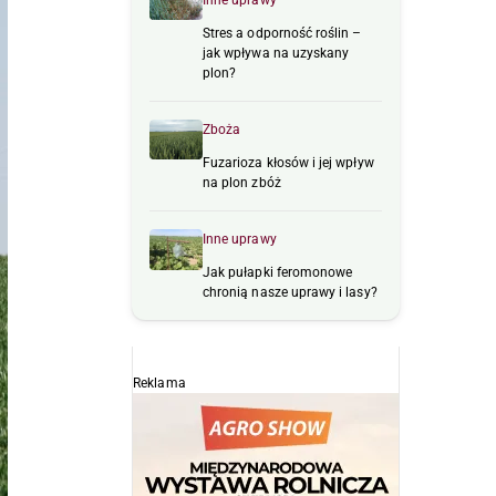
Inne uprawy
Stres a odporność roślin –
jak wpływa na uzyskany
plon?
Zboża
Fuzarioza kłosów i jej wpływ
na plon zbóż
Inne uprawy
Jak pułapki feromonowe
chronią nasze uprawy i lasy?
Reklama