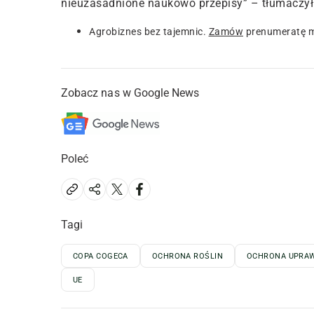
nieuzasadnione naukowo przepisy” – tłumaczył
Agrobiznes bez tajemnic.
Zamów
prenumeratę m
Zobacz nas w Google News
Poleć
Tagi
COPA COGECA
OCHRONA ROŚLIN
OCHRONA UPRA
UE