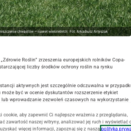
 niszczenie chwastów – nawet wieloletnich. Fot. Arkadiusz Artyszak
„Zdrowie Roślin” zrzeszenia europejskich rolników Copa-
starczającej liczby środków ochrony roślin na rynku
stancji aktywnych jest szczególnie odczuwalna w przypadk
może być w ocenie dyskutantów rozszerzenie etykiet
e lub wprowadzanie zezwoleń czasowych na wykorzystanie
olniczych działaczy, w krajach członkowskich UE brakuje
nstytucje publiczne, które powinny dbać o liczbę dostępnych
i cookie, aby zapewnić Ci najlepsze wrażenia z przeglądania,
ać zawartość naszej witryny, analizować jej ruch i wyświetlać
uzyskać więcej informacji, zapoznaj się z naszą
polityką pryw