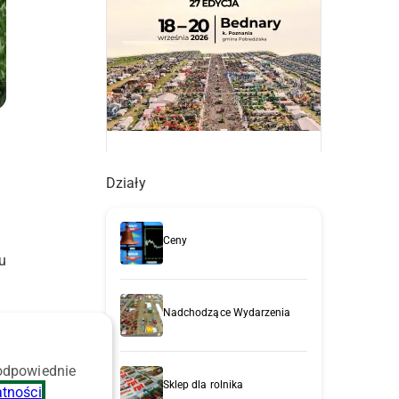
Działy
Ceny
u
Nadchodzące Wydarzenia
 odpowiednie
Sklep dla rolnika
atności
.