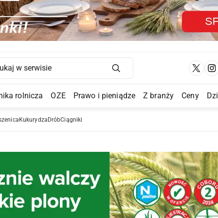
Main Navigation
ika rolnicza
OZE
Prawo i pieniądze
Z branży
Ceny
Dz
a Submenu
szenica
Kukurydza
Drób
Ciągniki