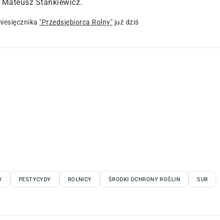
 Mateusz Stankiewicz.
iesięcznika
"Przedsiębiorca Rolny"
już dziś
W
PESTYCYDY
ROLNICY
ŚRODKI OCHRONY ROŚLIN
SUR