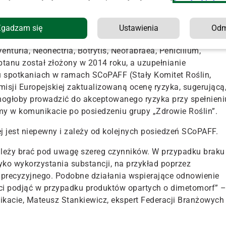
i politykę ograniczenia dostępności substancji aktywnych.
Zgadzam się
Ustawienia
Od
enną substancją czynną dla rolników w całej UE. Odpowiada
turia, Neonectria, Botrytis, Neofabraea, Penicilium,
ptanu został złożony w 2014 roku, a uzupełnianie
u spotkaniach w ramach SCoPAFF (Stały Komitet Roślin,
misji Europejskiej zaktualizowaną ocenę ryzyka, sugerującą
mogłoby prowadzić do akceptowanego ryzyka przy spełnieni
my w komunikacie po posiedzeniu grupy „Zdrowie Roślin”.
j jest niepewny i zależy od kolejnych posiedzeń SCoPAFF.
ależy brać pod uwagę szereg czynników. W przypadku braku
yko wykorzystania substancji, na przykład poprzez
 precyzyjnego. Podobne działania wspierające odnowienie
ci podjąć w przypadku produktów opartych o dimetomorf” 
kacie, Mateusz Stankiewicz, ekspert Federacji Branżowych