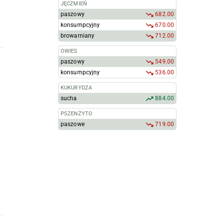
JĘCZMIEŃ
paszowy
682.00
konsumpcyjny
670.00
browarniany
712.00
OWIES
paszowy
549.00
konsumpcyjny
536.00
KUKURYDZA
sucha
884.00
PSZENŻYTO
paszowe
719.00