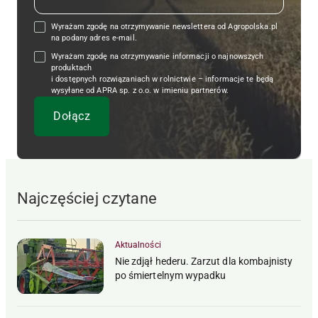
Wyrażam zgodę na otrzymywanie newslettera od Agropolska.pl
na podany adres e-mail.
Wyrażam zgodę na otrzymywanie informacji o najnowszych
produktach
i dostępnych rozwiązaniach w rolnictwie – informacje te będą
wysyłane od APRA sp. z o.o. w imieniu partnerów.
Najczęściej czytane
Aktualności
Nie zdjął hederu. Zarzut dla kombajnisty
po śmiertelnym wypadku