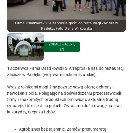
Firma Osadkowski S.A zaprosiła gości do restauracji Zacisze w
Pasłęku. Foto_Daria Wilkowska
ZOBACZ GALERIĘ
(7)
18 czerwca Firma Osadkowski S.A zaprosiła nas do restauracji
Zacisze w Pasłęku (woj. warmińsko-mazurskie).
Wraz z rolnikami mogliśmy poznać nową ofertę ochrony i
nawożenia pola. Polegając na doświadczeniu przedstawicieli
firmy i znakomitych produktach omówiono aktualną trudną
sytuacje, która jest na polach. Zwracano dużą uwagę na stan
kukurydzy, rzepaku i zbóż.
Agrobiznes bez tajemnic.
Zamów
prenumeratę