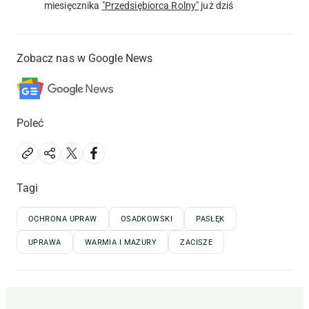
miesięcznika
"Przedsiębiorca Rolny"
już dziś
Zobacz nas w Google News
Poleć
Tagi
OCHRONA UPRAW
OSADKOWSKI
PASŁĘK
UPRAWA
WARMIA I MAZURY
ZACISZE