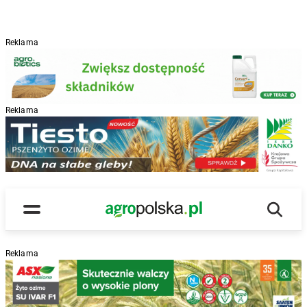
Reklama
Reklama
R
Wyszu
Main Logo
Menu
Reklama