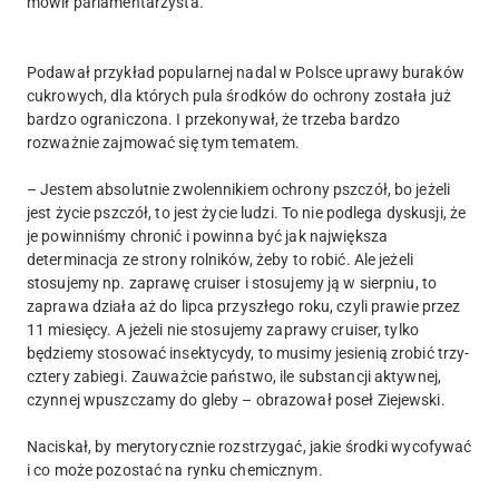
mówił parlamentarzysta.
Podawał przykład popularnej nadal w Polsce uprawy buraków
cukrowych, dla których pula środków do ochrony została już
bardzo ograniczona. I przekonywał, że trzeba bardzo
rozważnie zajmować się tym tematem.
– Jestem absolutnie zwolennikiem ochrony pszczół, bo jeżeli
jest życie pszczół, to jest życie ludzi. To nie podlega dyskusji, że
je powinniśmy chronić i powinna być jak największa
determinacja ze strony rolników, żeby to robić. Ale jeżeli
stosujemy np. zaprawę cruiser i stosujemy ją w sierpniu, to
zaprawa działa aż do lipca przyszłego roku, czyli prawie przez
11 miesięcy. A jeżeli nie stosujemy zaprawy cruiser, tylko
będziemy stosować insektycydy, to musimy jesienią zrobić trzy-
cztery zabiegi. Zauważcie państwo, ile substancji aktywnej,
czynnej wpuszczamy do gleby – obrazował poseł Ziejewski.
Naciskał, by merytorycznie rozstrzygać, jakie środki wycofywać
i co może pozostać na rynku chemicznym.