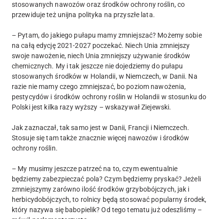
stosowanych nawozów oraz środków ochrony roślin, co
przewiduje też unijna polityka na przyszłe lata.
– Pytam, do jakiego pułapu mamy zmniejszać? Możemy sobie
na całą edycję 2021-2027 poczekać. Niech Unia zmniejszy
swoje nawożenie, niech Unia zmniejszy używanie środków
chemicznych. My i tak jeszcze nie dojedziemy do pułapu
stosowanych środków w Holandii, w Niemczech, w Danii. Na
razie nie mamy czego zmniejszać, bo poziom nawożenia,
pestycydów i środków ochrony roślin w Holandii w stosunku do
Polski jest kilka razy wyższy – wskazywał Ziejewski.
Jak zaznaczał, tak samo jest w Danii, Francji i Niemczech.
Stosuje się tam także znacznie więcej nawozów i środków
ochrony roślin.
– My musimy jeszcze patrzeć na to, czym ewentualnie
będziemy zabezpieczać pola? Czym będziemy pryskać? Jeżeli
zmniejszymy zarówno ilość środków grzybobójczych, jak i
herbicydobójczych, to rolnicy będą stosować popularny środek,
który nazywa się babopielik? Od tego tematu już odeszliśmy –