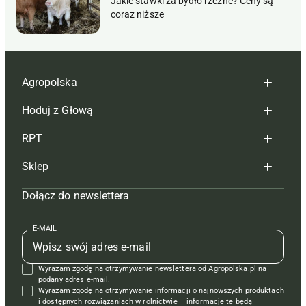
Jakie stawki za bydło rzeźne? Ceny są
coraz niższe
Agropolska
Hoduj z Głową
Redakcja
RPT
Reklama
Hoduj z głową bydło
Sklep
Tagi
Hoduj z głową świnie
Redakcja
Dołącz do newslettera
Mapa serwisu
Prenumerata
Prenumerata
Czasopisma i prenumerata
Kontakt
Redakcja
Reklama
Książki
E-MAIL
Regulamin
Kontakt
Kontakt
Regulamin
Wyrażam zgodę na otrzymywanie newslettera od Agropolska.pl na
Polityka prywatności
Reklama
Krzyżówki
podany adres e-mail.
Wyrażam zgodę na otrzymywanie informacji o najnowszych produktach
i dostępnych rozwiązaniach w rolnictwie – informacje te będą