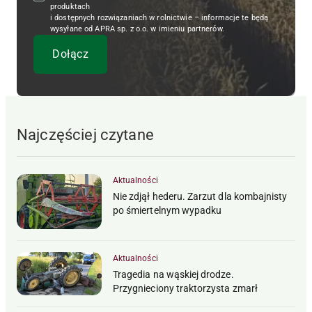
produktach
i dostępnych rozwiązaniach w rolnictwie – informacje te będą
wysyłane od APRA sp. z o.o. w imieniu partnerów.
Najczęściej czytane
Aktualności
Nie zdjął hederu. Zarzut dla kombajnisty
po śmiertelnym wypadku
Aktualności
Tragedia na wąskiej drodze.
Przygnieciony traktorzysta zmarł