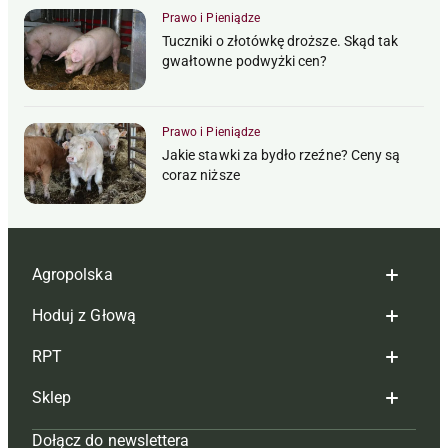
Prawo i Pieniądze
Tuczniki o złotówkę droższe. Skąd tak
gwałtowne podwyżki cen?
Prawo i Pieniądze
Jakie stawki za bydło rzeźne? Ceny są
coraz niższe
Agropolska
Hoduj z Głową
Redakcja
RPT
Reklama
Hoduj z głową bydło
Sklep
Tagi
Hoduj z głową świnie
Redakcja
Dołącz do newslettera
Mapa serwisu
Prenumerata
Prenumerata
Czasopisma i prenumerata