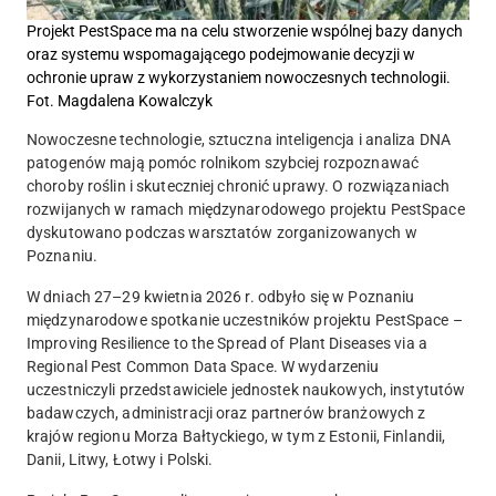
Projekt PestSpace ma na celu stworzenie wspólnej bazy danych
oraz systemu wspomagającego podejmowanie decyzji w
ochronie upraw z wykorzystaniem nowoczesnych technologii.
Fot. Magdalena Kowalczyk
Nowoczesne technologie, sztuczna inteligencja i analiza DNA
patogenów mają pomóc rolnikom szybciej rozpoznawać
choroby roślin i skuteczniej chronić uprawy. O rozwiązaniach
rozwijanych w ramach międzynarodowego projektu PestSpace
dyskutowano podczas warsztatów zorganizowanych w
Poznaniu.
W dniach 27–29 kwietnia 2026 r. odbyło się w Poznaniu
międzynarodowe spotkanie uczestników projektu PestSpace –
Improving Resilience to the Spread of Plant Diseases via a
Regional Pest Common Data Space. W wydarzeniu
uczestniczyli przedstawiciele jednostek naukowych, instytutów
badawczych, administracji oraz partnerów branżowych z
krajów regionu Morza Bałtyckiego, w tym z Estonii, Finlandii,
Danii, Litwy, Łotwy i Polski.