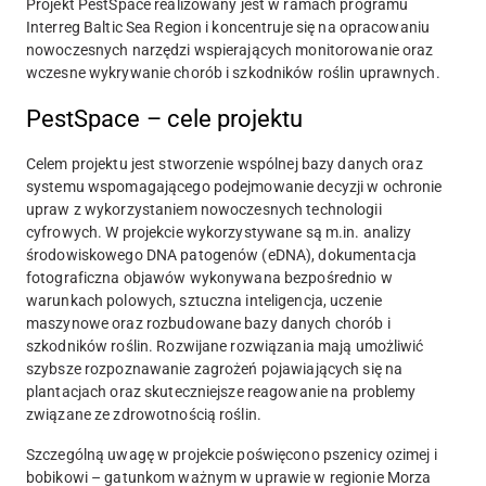
Projekt PestSpace realizowany jest w ramach programu
Interreg Baltic Sea Region i koncentruje się na opracowaniu
nowoczesnych narzędzi wspierających monitorowanie oraz
wczesne wykrywanie chorób i szkodników roślin uprawnych.
PestSpace – cele projektu
Celem projektu jest stworzenie wspólnej bazy danych oraz
systemu wspomagającego podejmowanie decyzji w ochronie
upraw z wykorzystaniem nowoczesnych technologii
cyfrowych. W projekcie wykorzystywane są m.in. analizy
środowiskowego DNA patogenów (eDNA), dokumentacja
fotograficzna objawów wykonywana bezpośrednio w
warunkach polowych, sztuczna inteligencja, uczenie
maszynowe oraz rozbudowane bazy danych chorób i
szkodników roślin. Rozwijane rozwiązania mają umożliwić
szybsze rozpoznawanie zagrożeń pojawiających się na
plantacjach oraz skuteczniejsze reagowanie na problemy
związane ze zdrowotnością roślin.
Szczególną uwagę w projekcie poświęcono pszenicy ozimej i
bobikowi – gatunkom ważnym w uprawie w regionie Morza