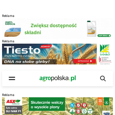
Reklama
Reklama
R
Wyszu
Main Logo
Menu
Reklama