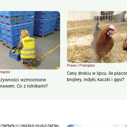
Prawo i Pieniądze
eniądze
Ceny drobiu w lipcu. Ile płaco
brojlery, indyki, kaczki i gęsi?
e żywności wzmocnione
rawem. Co z rolnikami?