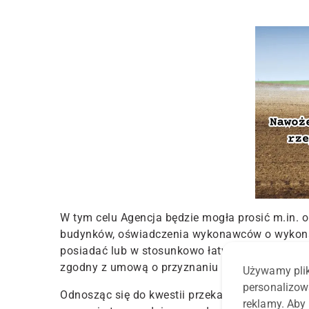
W tym celu Agencja będzie mogła prosić m.in. o
budynków, oświadczenia wykonawców o wykonani
posiadać lub w stosunkowo łatwy sposób może p
zgodny z umową o przyznaniu pomocy, sposób re
Używamy plik
personalizow
Odnosząc się do kwestii przekazywania płatności
reklamy. Aby 