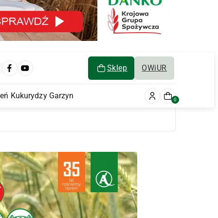
Sklep
OWiUR
ień Kukurydzy Garzyn
0