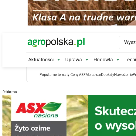
Main Logo
Aktualności
Uprawa
Hodowla
Techn
Aktualności Submenu
Uprawa Submenu
Hodowl
Popularne tematy:
Ceny
ASF
Mercosur
Dopłaty
Nawożenie
P
Reklama