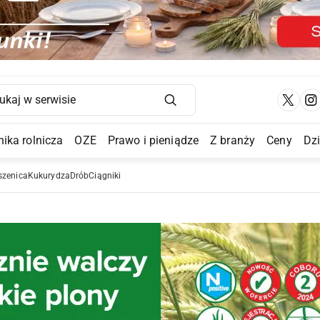
Main Navigation
ika rolnicza
OZE
Prawo i pieniądze
Z branży
Ceny
Dz
a Submenu
szenica
Kukurydza
Drób
Ciągniki