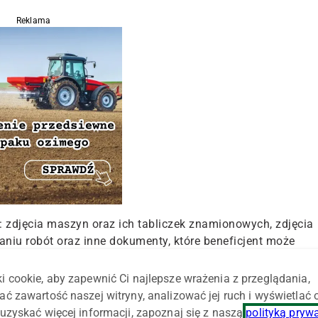
Reklama
: zdjęcia maszyn oraz ich tabliczek znamionowych, zdjęcia
u robót oraz inne dokumenty, które beneficjent może
ozyskać, a które uprawdopodobniałyby właściwy, tj.
alizacji inwestycji.
i cookie, aby zapewnić Ci najlepsze wrażenia z przeglądania,
ać zawartość naszej witryny, analizować jej ruch i wyświetlać
 bezpośrednich, ministerialni urzędnicy przypomnieli, iż
uzyskać więcej informacji, zapoznaj się z naszą
polityką pryw