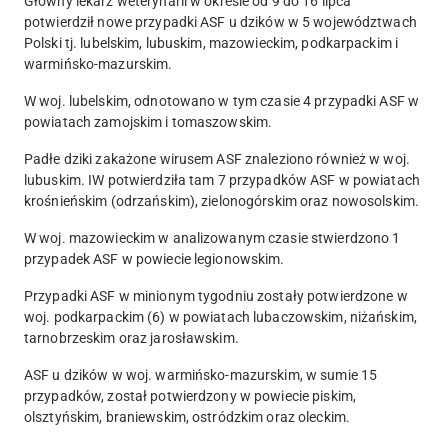
Główny lekarz weterynarii w okresie od 9 do 16 lipca
potwierdził nowe przypadki ASF u dzików w 5 województwach
Polski tj. lubelskim, lubuskim, mazowieckim, podkarpackim i
warmińsko-mazurskim.
W woj. lubelskim, odnotowano w tym czasie 4 przypadki ASF w
powiatach zamojskim i tomaszowskim.
Padłe dziki zakażone wirusem ASF znaleziono również w woj.
lubuskim. IW potwierdziła tam 7 przypadków ASF w powiatach
krośnieńskim (odrzańskim), zielonogórskim oraz nowosolskim.
W woj. mazowieckim w analizowanym czasie stwierdzono 1
przypadek ASF w powiecie legionowskim.
Przypadki ASF w minionym tygodniu zostały potwierdzone w
woj. podkarpackim (6) w powiatach lubaczowskim, niżańskim,
tarnobrzeskim oraz jarosławskim.
ASF u dzików w woj. warmińsko-mazurskim, w sumie 15
przypadków, został potwierdzony w powiecie piskim,
olsztyńskim, braniewskim, ostródzkim oraz oleckim.