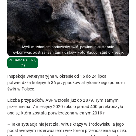
Myśliwi, zdaniem hodowców świń, powinni nieustannie
wykonywać odstrzał sanitarny dzików. Foto_Racool_studio Freepik
ZOBACZ GALERIĘ
(1)
Inspekcja Weterynaryjna w okresie od 16 do 24 lipca
potwierdziła kolejnych 36 przypadków afrykańskiego pomoru
świń w Polsce.
Liczba przypadków ASF wzrosła już do 2879. Tym samym
przez niemal 7 miesięcy 2020 roku o ponad 400 przekroczyła
ona tę, która została potwierdzona w całym 2019 r.
– Taka sytuacja nie jest zła. Wirus krąży w środowisku, a jego
podstawowym rezerwuarem i wektorem przenoszenia są dziki.