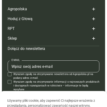
Agropolska
Hoduj z Głową
Redakcja
RPT
Reklama
Hoduj z głową bydło
Sklep
Tagi
Hoduj z głową świnie
Redakcja
Dołącz do newslettera
Mapa serwisu
Prenumerata
Prenumerata
Czasopisma i prenumerata
Kontakt
Redakcja
Reklama
Książki
E-MAIL
Regulamin
Kontakt
Kontakt
Regulamin
Wyrażam zgodę na otrzymywanie newslettera od Agropolska.pl na
Polityka prywatności
Reklama
Krzyżówki
podany adres e-mail.
Wyrażam zgodę na otrzymywanie informacji o najnowszych produktach
i dostępnych rozwiązaniach w rolnictwie – informacje te będą
wysyłane
od APRA sp. z o.o. w imieniu partnerów.
Używamy pliki cookie, aby zapewnić Ci najlepsze wrażenia z
przeglądania, personalizować zawartość naszej witryny,