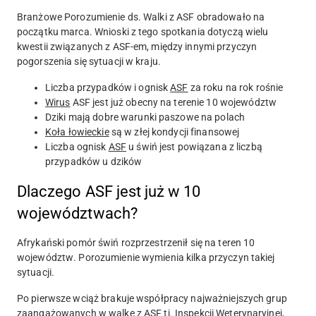
Branżowe Porozumienie ds. Walki z ASF obradowało na
początku marca. Wnioski z tego spotkania dotyczą wielu
kwestii związanych z ASF-em, między innymi przyczyn
pogorszenia się sytuacji w kraju.
Liczba przypadków i ognisk
ASF
za roku na rok rośnie
Wirus
ASF jest już obecny na terenie 10 województw
Dziki mają dobre warunki paszowe na polach
Koła łowieckie
są w złej kondycji finansowej
Liczba ognisk
ASF
u świń jest powiązana z liczbą
przypadków u dzików
Dlaczego ASF jest już w 10
województwach?
Afrykański pomór świń rozprzestrzenił się na teren
10
województw
. Porozumienie wymienia kilka przyczyn takiej
sytuacji.
Po pierwsze wciąż brakuje współpracy najważniejszych grup
zaangażowanych w walkę z ASF tj. Inspekcji Weterynaryjnej,