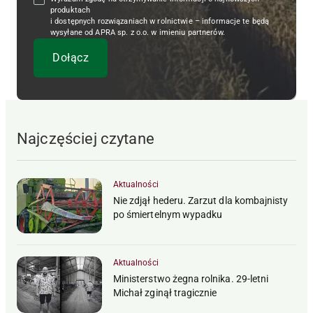
produktach
i dostępnych rozwiązaniach w rolnictwie – informacje te będą
wysyłane od APRA sp. z o.o. w imieniu partnerów.
Najczęściej czytane
Aktualności
Nie zdjął hederu. Zarzut dla kombajnisty
po śmiertelnym wypadku
Aktualności
Ministerstwo żegna rolnika. 29-letni
Michał zginął tragicznie