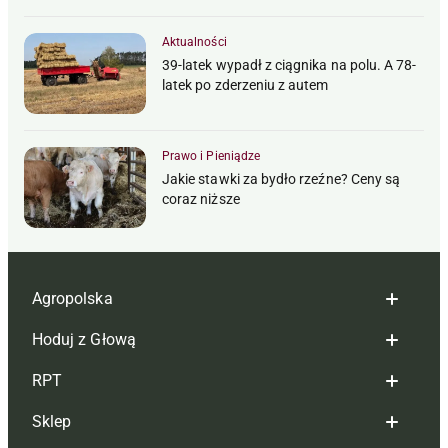
Aktualności
39-latek wypadł z ciągnika na polu. A 78-
latek po zderzeniu z autem
Prawo i Pieniądze
Jakie stawki za bydło rzeźne? Ceny są
coraz niższe
Agropolska
Hoduj z Głową
Redakcja
RPT
Reklama
Hoduj z głową bydło
Sklep
Tagi
Hoduj z głową świnie
Redakcja