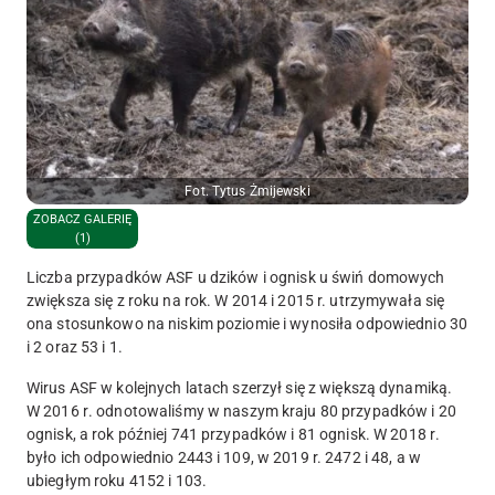
Fot. Tytus Żmijewski
ZOBACZ GALERIĘ
(1)
Liczba przypadków ASF u dzików i ognisk u świń domowych
zwiększa się z roku na rok. W 2014 i 2015 r. utrzymywała się
ona stosunkowo na niskim poziomie i wynosiła odpowiednio 30
i 2 oraz 53 i 1.
Wirus ASF w kolejnych latach szerzył się z większą dynamiką.
W
2016 r
. odnotowaliśmy w naszym kraju
80 przypadków
i
20
ognisk
, a rok później
741 przypadków
i
81 ognisk
. W
2018 r
.
było ich odpowiednio
2443 i 109
, w
2019 r.
2472
i
48
, a
w
ubiegłym roku 4152
i
103
.