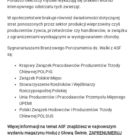
Ponadto niektórzy myśliwi wykazują się brakiem woli do
intensywnego odstrzału tych zwierząt.
W społeczeństwie brakuje również świadomości dotyczącej
strat ponoszonych przez sektor produkcji wieprzowiny czyli
producentów żywca, przetwórców czy handlowców, w związku
z ograniczeniami wynikającymi w występowaniem choroby.
Sygnatariuszami Branżowego Porozumienia ds. Walki z ASF
są:
Krajowy Związek Pracodawców Producentów Trzody
Chlewnej POLPIG
Związek Polskie Mięso
Stowarzyszenie Rzeźników i Wędliniarzy
Rzeczypospolitej Polskiej
Unia Producentów i Pracodawców Przemysłu Mięsnego
UPEMI
Polski Związek Hodowców i Producentów Trzody
Chlewnej POLSUS
Więcej informacji na temat ASF znajdziesz w najnowszym
wydaniu magazynu Hoduj z Głową Świnie.
ZAPRENUMERUJ