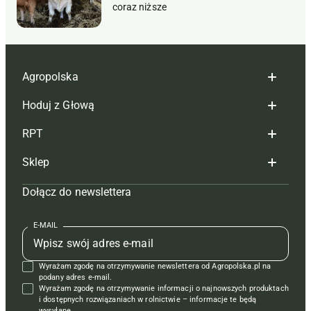
coraz niższe
Agropolska
Hoduj z Głową
Redakcja
RPT
Reklama
Hoduj z głową bydło
Sklep
Tagi
Hoduj z głową świnie
Redakcja
Dołącz do newslettera
Mapa serwisu
Prenumerata
Prenumerata
Czasopisma i prenumerata
Kontakt
Redakcja
Reklama
Książki
E-MAIL
Regulamin
Kontakt
Kontakt
Regulamin
Wyrażam zgodę na otrzymywanie newslettera od Agropolska.pl na
Polityka prywatności
Reklama
Krzyżówki
podany adres e-mail.
Wyrażam zgodę na otrzymywanie informacji o najnowszych produktach
i dostępnych rozwiązaniach w rolnictwie – informacje te będą
wysyłane