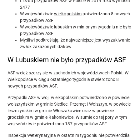
Liczba przypadków ASF w Polsce w 2019 roku wyniosła
2477
W województwie
wielkopolskim
potwierdzono 8 nowych
przypadków ASF
W województwie lubuskim w minionym tygodniu nie było
przypadków ASF
Myśliwi
podkreślają, że najważniejsze jest wyszukiwanie
zwłok zakażonych dzików
W Lubuskiem nie było przypadków ASF
ASF wciąż szerzy się w
zachodnich województwach
Polski. W
Wielkopolsce w ciągu ostatniego tygodnia stwierdzono
8
nowych przypadków ASF.
Przypadki ASF w woj. wielkopolskim potwierdzono w powiecie
wolsztyńskim w gminie Siedlec, Przemęt i Wolsztyn, w powiecie
leszczyńskim w gminie Włoszakowice oraz w powiecie
grodziskim w gminie Rakoniewice. W sumie do tej pory w tym
województwie potwierdzono
137
przypadków ASF.
Inspekcja Weterynaryjna w ostatnim tygodniu nie potwierdziła