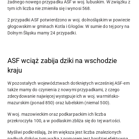
żadnego nowego przypadku ASF w woj. lubuskim. W związku z
tym ich liczba nie zmieniła się i wynosi
568.
2 przypadki ASF potwierdzono w woj. dolnośląskim w powiecie
głogowskim w gminach Kotla i Głogów. W sumie do tej pory na
Dolnym Śląsku mamy
24 przypadki.
ASF wciąż zabija dziki na wschodzie
kraju
W pozostałych województwach dotkniętych wcześniej ASF-em
także mamy do czynienia z nowymi przypadkami, z czego
zdecydowanie najwięcej występuje ich w woj. warmińsko-
mazurskim
(ponad 850)
oraz lubelskim
(niemal 500)
.
W woj. mazowieckim oraz podkarpackim ich liczba
przekroczyła
100
,
a w podlaskim zbliża się do tej wartości.
Myśliwi podkreślają, że im większa jest liczba znalezionych
padłych dzików tym walka z pomorem jest bardziej efektywna.