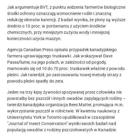
Jak argumentuje BVT, z punktu widzenia farmerów biologiczne
środki ochrony oznaczają wzmocnienie roślin i znaczną
redukcję okresów karencji. Z badań wynika, że plony są wyższe
średnio o 10 proc. w porównaniu z użyciem środków
chemicznych, przy mniejszym zużyciu wody i mniejszej
konieczności użycia maszyn.
Agencja Canadian Press opisała przypadek kanadyjskiego
farmera uprawiającego truskawki. Jak wskazywał Dave
Passafiume, na jego polach, w zależności od pogody,
marnowało się od 10 do 70 proc. truskawek właśnie z powodu
pleśni. Jak twierdził, po zastosowaniu nowej metody straty z
powodu pleśni spadły do zera.
Jeden na trzy kęsy żywności spożywanej przez człowieka nie
powstałby bez pszczół i innych owadów zapylających rośliny –
twierdzi kanadyjska organizacja Bees Matter, promująca m.in.
wykorzystanie pszczół w rolnictwie. W kwietniu naukowcy z
Uniwersytetu York w Toronto opublikowali w czasopiśmie
"Journal of Insect Conservation" wyniki swoich badań nad
populacją owadów z rodziny pszczołowatych w Kanadzie.