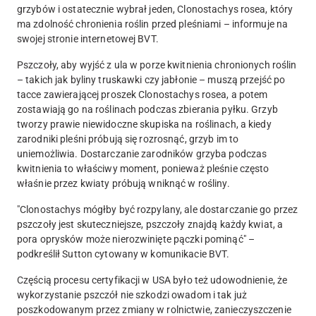
grzybów i ostatecznie wybrał jeden, Clonostachys rosea, który
ma zdolność chronienia roślin przed pleśniami – informuje na
swojej stronie internetowej BVT.
Pszczoły, aby wyjść z ula w porze kwitnienia chronionych roślin
– takich jak byliny truskawki czy jabłonie – muszą przejść po
tacce zawierającej proszek Clonostachys rosea, a potem
zostawiają go na roślinach podczas zbierania pyłku. Grzyb
tworzy prawie niewidoczne skupiska na roślinach, a kiedy
zarodniki pleśni próbują się rozrosnąć, grzyb im to
uniemożliwia. Dostarczanie zarodników grzyba podczas
kwitnienia to właściwy moment, ponieważ pleśnie często
właśnie przez kwiaty próbują wniknąć w rośliny.
"Clonostachys mógłby być rozpylany, ale dostarczanie go przez
pszczoły jest skuteczniejsze, pszczoły znajdą każdy kwiat, a
pora oprysków może nierozwinięte pączki pominąć" –
podkreślił Sutton cytowany w komunikacie BVT.
Częścią procesu certyfikacji w USA było też udowodnienie, że
wykorzystanie pszczół nie szkodzi owadom i tak już
poszkodowanym przez zmiany w rolnictwie, zanieczyszczenie