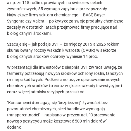
a np. ze 115 roślin uprawianych na świecie w celach
żywnościowych, 85 wymaga zapylania przez pszczoły.
Największe firmy sektora chemicznego – BASF, Bayer,
Syngenta czy Valent – po krytyce za swoje produkty chemiczne
zaczęły w ostatnich latach przejmować firmy pracujące nad
biologicznymi środkami.
Szacuje się – jak podaje BVT – że między 2015 a 2025 rokiem
skumulowany roczny wskaźnik wzrostu (CAGR) w sektorze
biologicznych środków ochrony wyniesie 14 proc.
W prezentacji dla inwestorów z sierpnia BVT zwraca uwagę, że
farmerzy potrzebują nowych środków ochrony roślin, tańszych
i mniej szkodliwych. Podkreślano też, że opracowanie nowych
chemicznych środków to coraz większe nakłady inwestycyjne i
coraz więcej administracyjnych przeszkód.
"Konsumenci domagają się "bezpiecznej" żywności, bez
pozostałości chemicznych, sieci handlowe wymagają
transparentności" – napisano w prezentacji. "Opracowanie
nowego pestycydu może kosztować 500 mln dolarów" –
dodano.