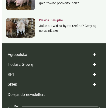
gwałtowne podwyżki cen?
Prawo i Pieniądze
Jakie stawki za bydło rzeźne? Ceny są
coraz niższe
Agropolska
Hoduj z Głową
Redakcja
RPT
Reklama
Hoduj z głową bydło
Sklep
Tagi
Hoduj z głową świnie
Redakcja
Dołącz do newslettera
Mapa serwisu
Prenumerata
Prenumerata
Czasopisma i prenumerata
Kontakt
Redakcja
Reklama
Książki
E-MAIL