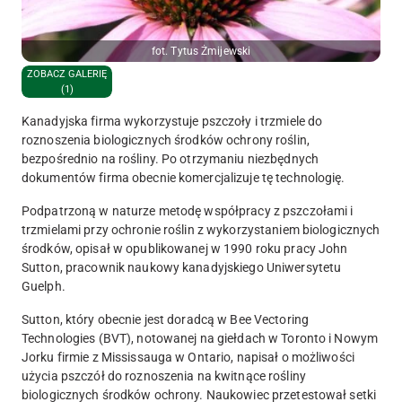
fot. Tytus Żmijewski
ZOBACZ GALERIĘ
(1)
Kanadyjska firma wykorzystuje pszczoły i trzmiele do
roznoszenia biologicznych środków ochrony roślin,
bezpośrednio na rośliny. Po otrzymaniu niezbędnych
dokumentów firma obecnie komercjalizuje tę technologię.
Podpatrzoną w naturze metodę współpracy z pszczołami i
trzmielami przy ochronie roślin z wykorzystaniem biologicznych
środków, opisał w opublikowanej w 1990 roku pracy John
Sutton, pracownik naukowy kanadyjskiego Uniwersytetu
Guelph.
Sutton, który obecnie jest doradcą w Bee Vectoring
Technologies (BVT), notowanej na giełdach w Toronto i Nowym
Jorku firmie z Mississauga w Ontario, napisał o możliwości
użycia pszczół do roznoszenia na kwitnące rośliny
biologicznych środków ochrony. Naukowiec przetestował setki